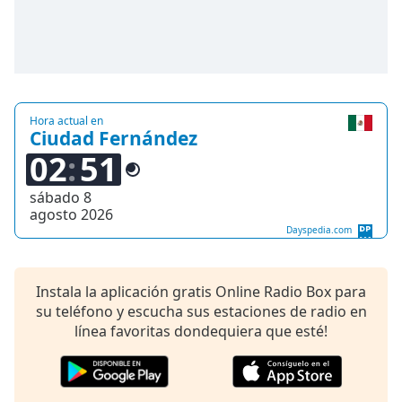
opens
subtitles
settings
dialog
subtitles
off
,
selected
Hora actual en
Ciudad Fernández
Audio
02
51
Track
sábado 8
Picture-
agosto 2026
in-
Picture
Dayspedia.com
Fullscreen
This
is
Instala la aplicación gratis Online Radio Box para
a
su teléfono y escucha sus estaciones de radio en
modal
línea favoritas dondequiera que esté!
window.
Beginning