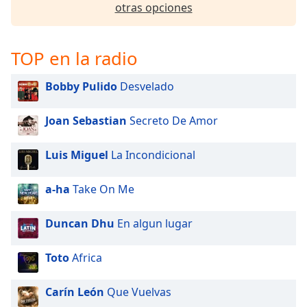
of
otras opciones
dialog
window.
Escape
TOP en la radio
will
cancel
Bobby Pulido
Desvelado
and
close
Joan Sebastian
Secreto De Amor
the
window.
Luis Miguel
La Incondicional
Text
Color
a-ha
Take On Me
Duncan Dhu
En algun lugar
Opacity
Toto
Africa
Text
Background
Carín León
Que Vuelvas
Color