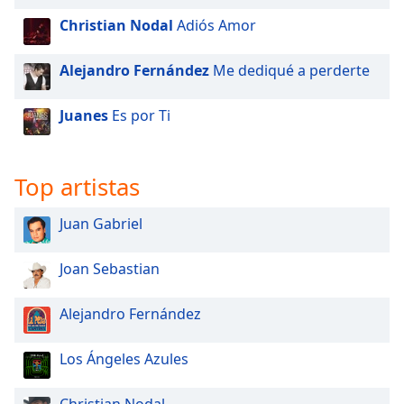
Christian Nodal
Adiós Amor
Opacity
Alejandro Fernández
Me dediqué a perderte
Caption
Area
Juanes
Es por Ti
Background
Color
Top artistas
Opacity
Juan Gabriel
Font
Joan Sebastian
Size
Alejandro Fernández
Text
Edge
Los Ángeles Azules
Style