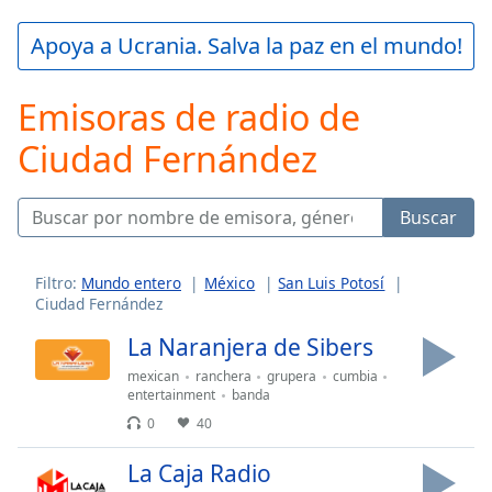
loading.
Play
Apoya a Ucrania. Salva la paz en el mundo!
Video
Play
Emisoras de radio de
Skip
Backward
Ciudad Fernández
Skip
Forward
Mute
Current
Buscar
Time
0:00
/
Duration
-:-
Filtro:
Mundo entero
México
San Luis Potosí
Ciudad Fernández
Loaded
:
0.00%
La Naranjera de Sibers
Stream
mexican
ranchera
grupera
cumbia
Type
LIVE
entertainment
banda
Seek to
live,
0
40
currently
behind
La Caja Radio
live
LIVE