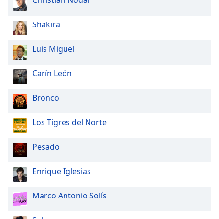
Christian Nodal
Font
Family
Shakira
Luis Miguel
Reset
Done
Close
Carín León
Modal
Dialog
End
Bronco
of
dialog
Los Tigres del Norte
window.
Pesado
Enrique Iglesias
Marco Antonio Solís