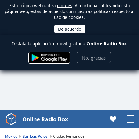
Esta página web utiliza
cookies
. Al continuar utilizando esta
página web, estás de acuerdo con nuestras políticas respecto al
uso de cookies.
Instala la aplicación móvil gratuita
Online Radio Box
No, gracias
Online Radio Box
Video
Player
is
México
San Luis Potosí
Ciudad Fernández