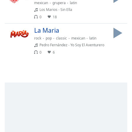
Remaining
mexican
grupera
latin
Time
-
Los Marios - Sin Ella
-:-
0
18
1x
La Maria
Playback
rock
pop
classic
mexican
latin
Rate
Pedro Fernández - Yo Soy El Aventurero
Chapters
0
6
Chapters
Descriptions
descriptions
off
,
selected
Subtitles
subtitles
settings
,