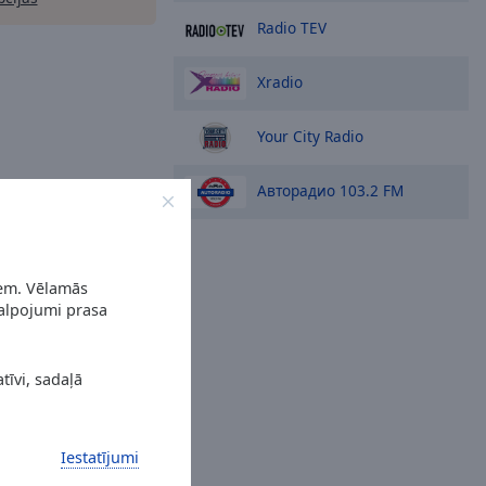
Radio TEV
Xradio
Your City Radio
Авторадио 103.2 FM
iem. Vēlamās
kalpojumi prasa
tīvi, sadaļā
Iestatījumi