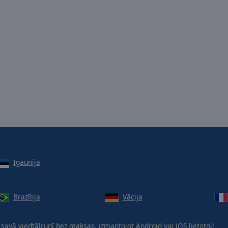
Igaunija
Brazīlija
Vācija
savā viedtālrunī bez maksas, izmantojot
Android
vai
iOS
lietotni!