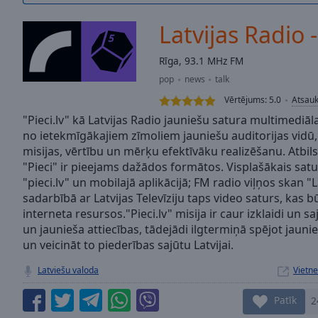
/
Duration
-:-
Latvijas Radio 
Loaded
:
0.00%
Rīga, 93.1 MHz FM
0:00
pop
news
talk
Stream
Type
LIVE
Vērtējums:
5.0
Atsau
Seek to
"Pieci.lv" kā Latvijas Radio jauniešu satura multimediāl
live,
no ietekmīgākajiem zīmoliem jauniešu auditorijas vidū,
currently
misijas, vērtību un mērķu efektīvāku realizēšanu. Atbil
behind
live
LIVE
"Pieci" ir pieejams dažādos formātos. Visplašākais satu
Remaining
"pieci.lv" un mobilajā aplikācijā; FM radio viļņos skan "La
Time
-
sadarbībā ar Latvijas Televīziju taps video saturs, kas
-:-
interneta resursos."Pieci.lv" misija ir caur izklaidi un
un jaunieša attiecības, tādejādi ilgtermiņā spējot jaunie
1x
un veicināt to piederības sajūtu Latvijai.
Playback
Rate
Latviešu valoda
Vietne
Chapters
Patīk
2