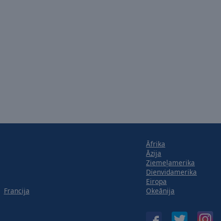
Āfrika
Āzija
Ziemeļamerika
Dienvidamerika
Eiropa
Francija
Okeānija