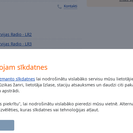
Kontakti
tvijas Radio - LR2
tvijas Radio - LR3
tvijas Radio - LR1
tvijas Radio - LR6 Naba
ojam sīkdatnes
izmanto sīkdatnes
lai nodrošinātu vislabāko servisu mūsu lietotāj
zikas žanri, lietotāja Izlase, staciju atsauksmes un daudzi citi pa
 apstrādi.
s piekrītu", lai nodrošinātu vislabāko pieredzi mūsu vietnē. Alterna
 izvēlēties, kuras sīkdatnes vai tehnoloģijas atļaut.