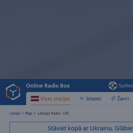
Video
Player
is
loading.
Play
Video
Online Radio Box
Spēle
Play
Skip
Visas stacijas
Izlases
Žanri
Backward
Skip
Forward
Latvija
Rīga
Latvijas Radio - LR5
Mute
Current
Stāviet kopā ar Ukrainu. Glābie
Time
0:00