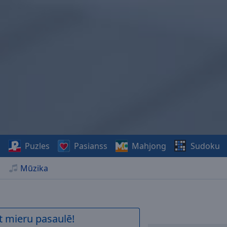
s
Puzles
Pasianss
Mahjong
Sudoku
Mūzika
t mieru pasaulē!