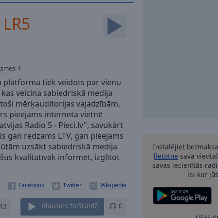
- LR5
ksmes
:
1
a platforma tiek veidots par vienu
 kas veicina sabiedriskā medija
stoši mērķauditorijas vajadzībām,
rs pieejams interneta vietnē
tvijas Radio 5 - Pieci.lv", savukārt
 būs gan redzams LTV, gan pieejams
 sajūtām uzsākt sabiedriskā medija
Instalējiet bezmaks
lietotne
savā viedtāl
šus kvalitatīvāk informēt, izglītot
savas iecienītās radi
– lai kur jū
43
Klausies tiešraidē
0
citas o