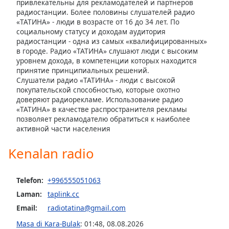
привлекательны для рекламодателей и партнеров
of
радиостанции. Более половины слушателей радио
dialog
«ТАТИНА» - люди в возрасте от 16 до 34 лет. По
window.
социальному статусу и доходам аудитория
Escape
радиостанции - одна из самых «квалифицированных»
will
в городе. Радио «ТАТИНА» слушают люди с высоким
cancel
уровнем дохода, в компетенции которых находится
принятие принципиальных решений.
and
Слушатели радио «ТАТИНА» - люди с высокой
close
покупательской способностью, которые охотно
the
доверяют радиорекламе. Использование радио
window.
«ТАТИНА» в качестве распространителя рекламы
позволяет рекламодателю обратиться к наиболее
Text
активной части населения
Color
Kenalan radio
Opacity
Telefon:
+996555051063
Laman:
taplink.cc
Text
Email:
radiotatina@gmail.com
Background
Color
Masa di Kara-Bulak
:
01:48
,
08.08.2026