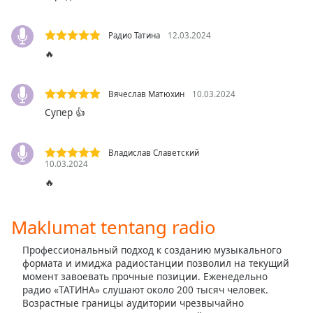
opens
subtitles
settings
Радио Татина
12.03.2024
dialog
🔥
subtitles
off
,
selected
Вячеслав Матюхин
10.03.2024
Супер 👍
Audio
Track
Владислав Славетский
Picture-
10.03.2024
in-
Picture
🔥
Fullscreen
This
Maklumat tentang radio
is
a
Профессиональный подход к созданию музыкального
modal
формата и имиджа радиостанции позволил на текущий
window.
момент завоевать прочные позиции. Еженедельно
радио «ТАТИНА» слушают около 200 тысяч человек.
Beginning
Возрастные границы аудитории чрезвычайно