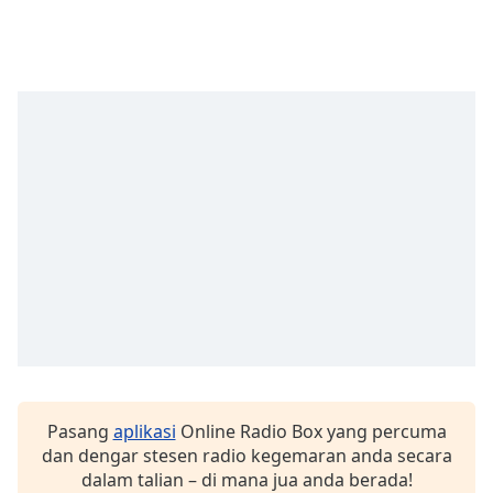
Opacity
Caption
Area
Background
Color
Opacity
Font
Size
Text
Edge
Pasang
aplikasi
Online Radio Box yang percuma
Style
dan dengar stesen radio kegemaran anda secara
dalam talian – di mana jua anda berada!