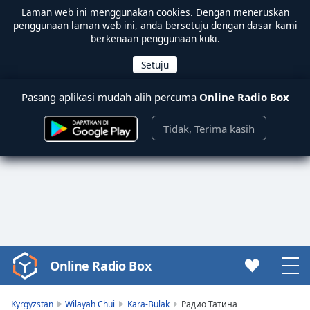
Laman web ini menggunakan
cookies
. Dengan meneruskan
penggunaan laman web ini, anda bersetuju dengan dasar kami
berkenaan penggunaan kuki.
Pasang aplikasi mudah alih percuma
Online Radio Box
Tidak, Terima kasih
Online Radio Box
Video
Player
is
Kyrgyzstan
Wilayah Chui
Kara-Bulak
Радио Татина