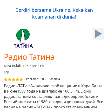
loading.
Play
Berdiri bersama Ukraine. Kekalkan
Video
keamanan di dunia!
Play
Skip
Backward
Skip
Forward
Mute
Current
Time
0:00
Радио Татина
/
Duration
-:-
Kara-Bulak, 106.3 MHz FM
Loaded
:
pop
0.00%
Stream
Penilaian:
5.0
Ulasan
:
4
Type
LIVE
Радио «ТАТИНА» начало своё вещание в Кара-Балта
Seek to
в июне1997 года на диапазоне 106.3 Fm. Эфир
live,
радиостанции составляют западноевропейские и
currently
behind
Российские хиты с1980-х годов и до наших дней. Все
live
LIVE
песни на радио «ТАТИНА» проходят специальное