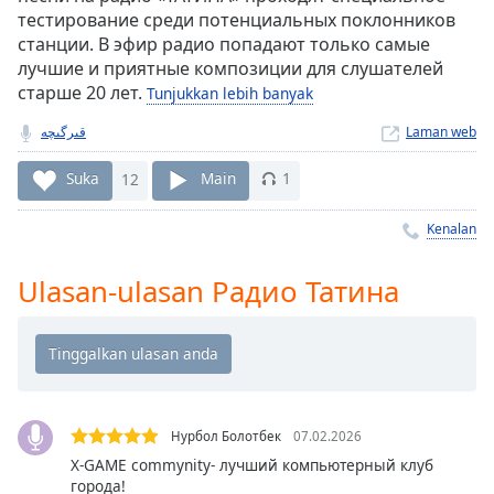
Remaining
тестирование среди потенциальных поклонников
Time
-
станции. В эфир радио попадают только самые
-:-
лучшие и приятные композиции для слушателей
старше 20 лет.
Tunjukkan lebih banyak
1x
Playback
قىرگىچه
Laman web
Rate
Suka
12
Main
1
Chapters
Chapters
Kenalan
Descriptions
Ulasan-ulasan Радио Татина
descriptions
off
,
selected
Subtitles
Нурбол Болотбек
07.02.2026
subtitles
X-GAME commynity- лучший компьютерный клуб
settings
,
города!