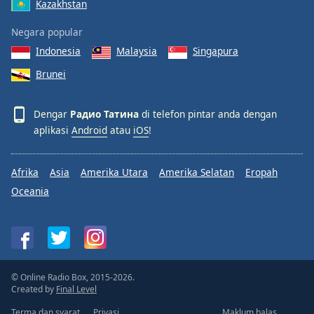
Kazakhstan
Negara popular
Indonesia
Malaysia
Singapura
Brunei
Dengar
Радио Татина
di telefon pintar anda dengan
aplikasi
Android
atau
iOS
!
Afrika
Asia
Amerika Utara
Amerika Selatan
Eropah
Oceania
© Online Radio Box, 2015-2026.
Created by
Final Level
Terma dan syarat
Privasi
Maklum balas