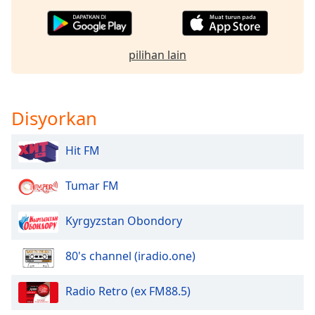
Font
Family
pilihan lain
Reset
Done
Close
Disyorkan
Modal
Dialog
End
Hit FM
of
dialog
window.
Tumar FM
Kyrgyzstan Obondory
80's channel (iradio.one)
Radio Retro (ex FM88.5)