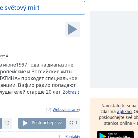
e světový mír!
ze
:
4
в июне1997 года на диапазоне
вропейские и Российские хиты
 «ТАТИНА» проходят специальное
анции. В эфир радио попадают
лушателей старше 20 лет.
Zobrazit
Nainstalujte si n
Webové stránky
zdarma
aplikaci
On
poslouchejte své o
12
Poslouchej živě
1
stanice online – 
Kontakty