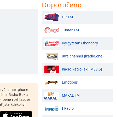
Doporučeno
Hit FM
Tumar FM
Kyrgyzstan Obondory
80's channel (iradio.one)
Radio Retro (ex FM88.5)
Emotions
a svůj smartphone
line Radio Box a
MARAL FM
blíbené rozhlasové
ať jste kdekoliv!
I Radio