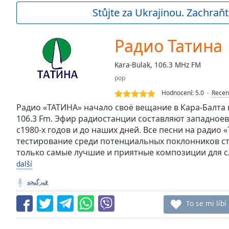
Current
Stůjte za Ukrajinou. Zachraňt
Time
0:00
/
Duration
-:-
Радио Татина
Loaded
:
0.00%
Kara-Bulak, 106.3 MHz FM
0:00
pop
Stream
Type
LIVE
Hodnocení:
5.0
Recen
Seek to
Радио «ТАТИНА» начало своё вещание в Кара-Балта 
live,
106.3 Fm. Эфир радиостанции составляют западное
currently
с1980-х годов и до наших дней. Все песни на радио
behind
live
LIVE
тестирование среди потенциальных поклонников ст
Remaining
только самые лучшие и приятные композиции для с
Time
-
další
-:-
قىرگىچه
1x
To se mi líbí
Playback
Rate