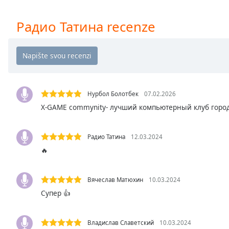
Chapters
Chapters
Радио Татина recenze
Descriptions
descriptions
off
,
selected
Нурбол Болотбек
07.02.2026
Subtitles
X-GAME commynity- лучший компьютерный клуб город
subtitles
settings
,
Радио Татина
12.03.2024
opens
🔥
subtitles
settings
dialog
Вячеслав Матюхин
10.03.2024
subtitles
Супер 👍
off
,
selected
Владислав Славетский
10.03.2024