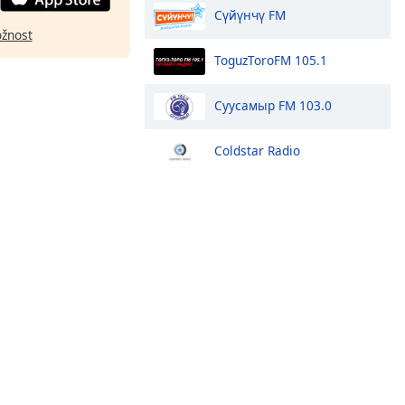
Сүйүнчү FM
ožnost
ToguzToroFM 105.1
Суусамыр FM 103.0
Coldstar Radio