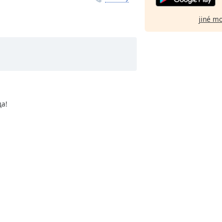
jiné m
а!