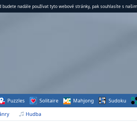
d budete nadále používat tyto webové stránky, pak souhlasíte s naši
Puzzles
Solitaire
Mahjong
Sudoku
ánry
Hudba