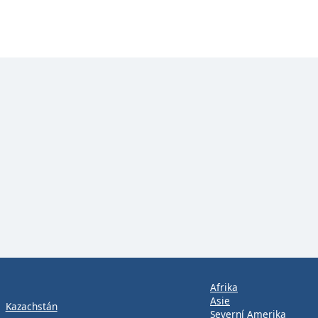
Afrika
Asie
Kazachstán
Severní Amerika