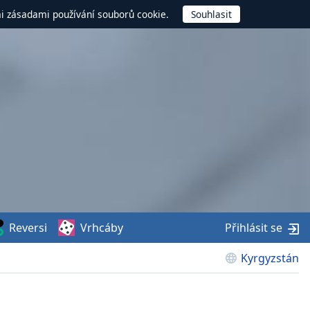
mi zásadami používání souborů cookie.
Reversi
Vrhcáby
Přihlásit se
Kyrgyzstán