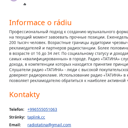
Audio
🔥
Track
Picture-
Informace o rádiu
in-
Picture
Профессиональный подход к созданию музыкального форма
Fullscreen
на текущий момент завоевать прочные позиции. Еженедел
This
200 тысяч человек. Возрастные границы аудитории чрезвы
is
рекламодателей и партнеров радиостанции. Более половин
a
в возрасте от 16 до 34 лет. По социальному статусу и доход
modal
самых «квалифицированных» в городе. Радио «ТАТИНА» сл
window.
дохода, в компетенции которых находится принятие прин
Слушатели радио «ТАТИНА» - люди с высокой покупательско
доверяют радиорекламе. Использование радио «ТАТИНА» в 
Beginning
позволяет рекламодателю обратиться к наиболее активной 
of
dialog
Kontakty
window.
Escape
will
Telefon:
+996555051063
cancel
Stránky:
taplink.cc
and
Email:
radiotatina@gmail.com
close