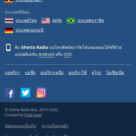
ประเทศที่นิยม
ประเทศไทย
สหรัฐ
ประเทศบราซิล
ประเทศเยอรมนี
ฟัง
Ghetto Radio
บนโทรศัพท์สมาร์ตโฟนของคุณได้ฟรีด้วย
แอปพลิเคชัน
Android
หรือ
iOS
!
แอฟริกา
เอเชีย
อเมริกาเหนือ
อเมริกาใต้
ยุโรป
โอเชียเนีย
© Online Radio Box, 2015-2026.
Created by
Final Level
ข้อตกลงและเงื่อนไข
ความเป็นส่วนตัว