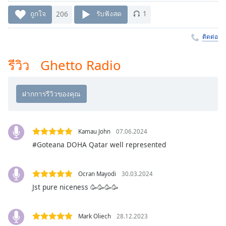
Time
-
-:-
ถูกใจ
206
รับฟังสด
1
1x
ติดต่อ
Playback
Rate
รีวิว Ghetto Radio
Chapters
Chapters
Descriptions
Kamau John
07.06.2024
descriptions
off
,
#Goteana DOHA Qatar well represented
selected
Ocran Mayodi
30.03.2024
Subtitles
Jst pure niceness 🥳🥳🥳🥳
subtitles
settings
,
opens
Mark Oliech
28.12.2023