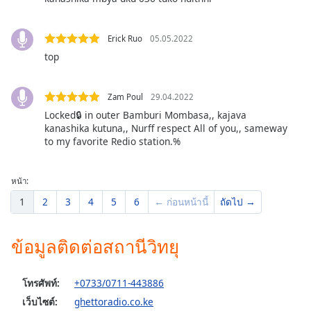
dialog
window.
Escape
Erick Ruo
05.05.2022
will
top
cancel
and
Zam Poul
29.04.2022
close
the
Locked🔒 in outer Bamburi Mombasa,, kajava
kanashika kutuna,, Nurff respect All of you,, sameway
window.
to my favorite Redio station.%
Text
Color
หน้า:
1
2
3
4
5
6
← ก่อนหน้านี้
ถัดไป →
Opacity
ข้อมูลติดต่อสถานีวิทยุ
Text
Background
โทรศัพท์:
+0733/0711-443886
Color
เว็บไซต์:
ghettoradio.co.ke