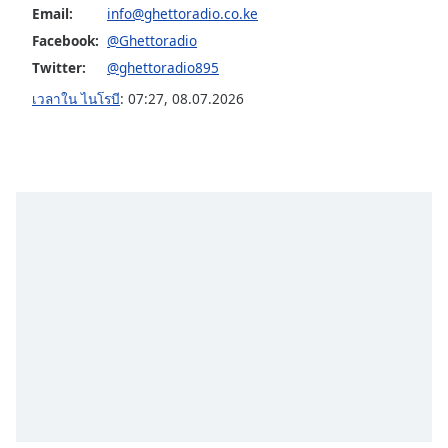
Email:
info@ghettoradio.co.ke
Opacity
Facebook:
@Ghettoradio
Twitter:
@ghettoradio895
Caption
เวลาใน ไนโรบี
:
07:27
,
08.07.2026
Area
Background
Color
Opacity
Font
Size
Text
Edge
Style
Font