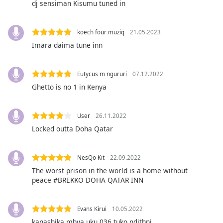
subtitles
dj sensiman Kisumu tuned in
settings
dialog
koech four muziq
21.05.2023
subtitles
off
,
Imara daima tune inn
selected
Eutycus m ngururi
07.12.2022
Audio
Track
Ghetto is no 1 in Kenya
Picture-
in-
User
26.11.2022
Picture
Locked outta Doha Qatar
Fullscreen
This
is
NesQo Kit
22.09.2022
a
The worst prison in the world is a home without
modal
peace #BREKKO DOHA QATAR INN
window.
Beginning
Evans Kirui
10.05.2022
of
kanashika mbya uku 036 tuko ndithni