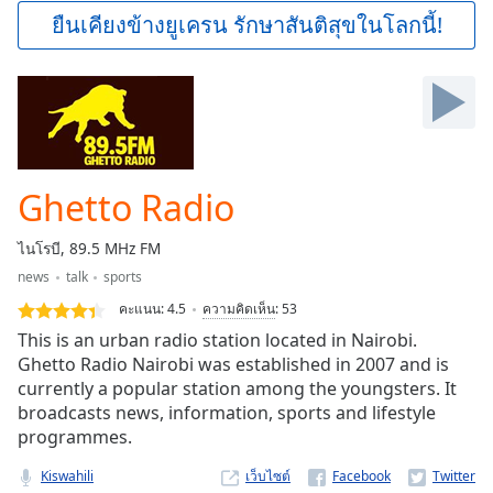
Play
ยืนเคียงข้างยูเครน รักษาสันติสุขในโลกนี้!
Video
Play
Skip
Backward
Skip
Forward
Mute
Current
Ghetto Radio
Time
0:00
/
ไนโรบี, 89.5 MHz FM
Duration
-:-
news
talk
sports
Loaded
:
0.00%
คะแนน:
4.5
ความคิดเห็น
:
53
Stream
This is an urban radio station located in Nairobi.
Type
LIVE
Ghetto Radio Nairobi was established in 2007 and is
currently a popular station among the youngsters. It
Seek to
live,
broadcasts news, information, sports and lifestyle
currently
programmes.
behind
live
LIVE
Remaining
Kiswahili
เว็บไซต์