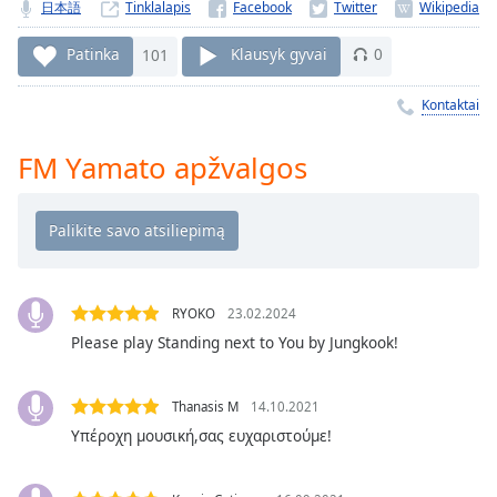
Remaining
日本語
Tinklalapis
Time
-
-:-
Patinka
101
Klausyk gyvai
0
1x
Kontaktai
Playback
Rate
FM Yamato apžvalgos
Chapters
Chapters
Descriptions
descriptions
RYOKO
23.02.2024
off
,
Please play Standing next to You by Jungkook!
selected
Subtitles
Thanasis M
14.10.2021
Υπέροχη μουσική,σας ευχαριστούμε!
subtitles
settings
,
opens