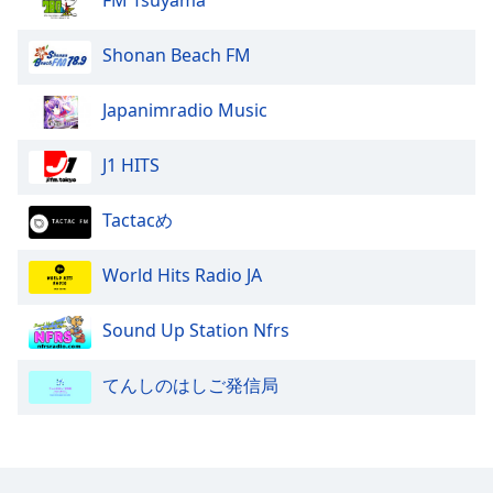
Shonan Beach FM
Japanimradio Music
J1 HITS
Tactacめ
World Hits Radio JA
Sound Up Station Nfrs
てんしのはしご発信局