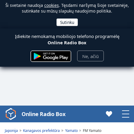
Ši svetainė naudoja
cookies
. Tęsdami naršymą šioje svetainėje,
sutinkate su mūsų slapukų naudojimo politika.
Įdiekite nemokamą mobiliojo telefono programėlę
Online Radio Box
Ne, ačiū
Online Radio Box
Video
Player
is
Japonija
Kanagavos prefektūra
Yamato
FM Yamato