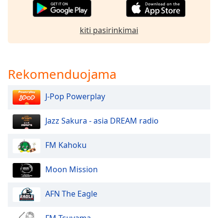
Font
Family
kiti pasirinkimai
Reset
Done
Rekomenduojama
Close
Modal
Dialog
End
J-Pop Powerplay
of
dialog
Jazz Sakura - asia DREAM radio
window.
FM Kahoku
Moon Mission
AFN The Eagle
FM Tsuyama