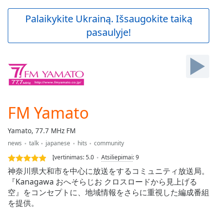
loading.
Play
Palaikykite Ukrainą. Išsaugokite taiką
Video
pasaulyje!
Play
Skip
Backward
Skip
Forward
Mute
Current
Time
0:00
FM Yamato
/
Duration
-:-
Yamato, 77.7 MHz FM
Loaded
:
news
talk
japanese
hits
community
0.00%
Stream
Įvertinimas:
5.0
Atsiliepimai
:
9
Type
LIVE
神奈川県大和市を中心に放送をするコミュニティ放送局。
Seek to
『Kanagawa おへそらじお クロスロードから見上げる
live,
空』をコンセプトに、地域情報をさらに重視した編成番組
currently
behind
を提供。
live
LIVE