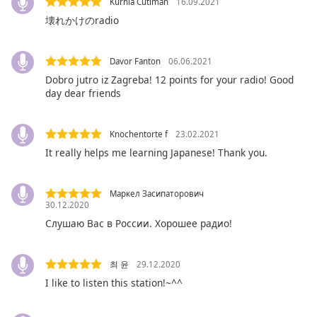
Kurnia Cutiman
16.09.2021
subtitles
壊れかけのradio
settings
dialog
subtitles
Davor Fanton
06.06.2021
off
,
Dobro jutro iz Zagreba! 12 points for your radio! Good
selected
day dear friends
Audio
Track
Knochentorte f
23.02.2021
It really helps me learning Japanese! Thank you.
Picture-
in-
Picture
Маркел Засипаторович
Fullscreen
30.12.2020
This
Слушаю Вас в России. Хорошее радио!
is
a
modal
최 윤
29.12.2020
window.
I like to listen this station!~^^
Beginning