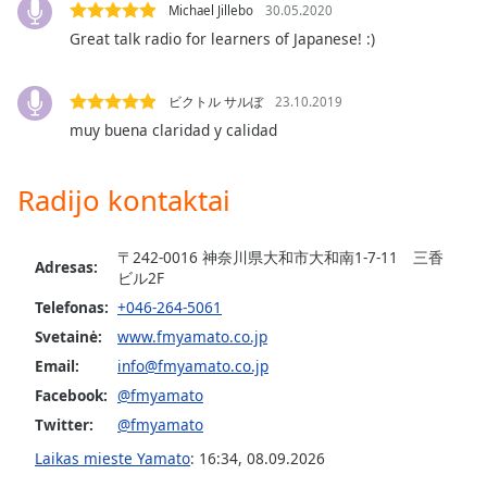
of
Michael Jillebo
30.05.2020
dialog
Great talk radio for learners of Japanese! :)
window.
Escape
will
ビクトル サルぼ
23.10.2019
cancel
muy buena claridad y calidad
and
close
Radijo kontaktai
the
window.
〒242-0016 神奈川県大和市大和南1-7-11 三香
Adresas:
Text
ビル2F
Color
Telefonas:
+046-264-5061
Svetainė:
www.fmyamato.co.jp
Opacity
Email:
info@fmyamato.co.jp
Facebook:
@fmyamato
Text
Twitter:
@fmyamato
Background
Laikas mieste Yamato
:
16:34
,
08.09.2026
Color