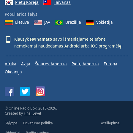
Pietų Korėja
Taivanas
Populiarios šalys
Lietuva
JAV
Brazilija
Vokietija
Klausyk
FM Yamato
savo išmaniajame telefone
nemokamai naudodamas
Android
arba
iOS
programėlę!
Afrika
Azija
Šiaurės Amerika
Pietų Amerika
Europa
Okeanija
© Online Radio Box, 2015-2026.
Created by
Final Level
Sąlygos
Privatumo politika
Atsiliepimai
Widget'ai
Radijo stotims