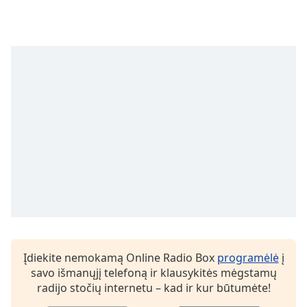
Opacity
Caption
Area
Background
Color
Opacity
Font
Size
Text
Įdiekite nemokamą Online Radio Box
programėlė
į
Edge
savo išmanųjį telefoną ir klausykitės mėgstamų
Style
radijo stočių internetu – kad ir kur būtumėte!