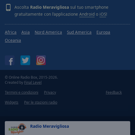
Ascolta
Radio Meravigliosa
sul tuo smartphone
gratuitamente con l’applicazione
Android
o
iOS
!
Africa
Asia
Nord America
Sud America
Europa
Oceania
© Online Radio Box, 2015-2026.
Created by
Final Level
Termini e condizioni
Privacy
Feedback
Widgets
Per le stazioni radio
Radio Meravigliosa