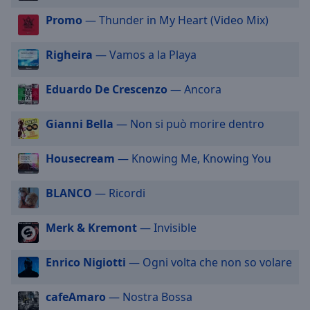
selected
Promo
— Thunder in My Heart (Video Mix)
Audio
Track
Righeira
— Vamos a la Playa
Picture-
Eduardo De Crescenzo
— Ancora
in-
Picture
Fullscreen
Gianni Bella
— Non si può morire dentro
This
is
Housecream
— Knowing Me, Knowing You
a
modal
window.
BLANCO
— Ricordi
Beginning
Merk & Kremont
— Invisible
of
dialog
Enrico Nigiotti
— Ogni volta che non so volare
window.
Escape
cafeAmaro
— Nostra Bossa
will