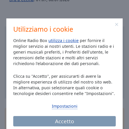
Area
Background
Color
Utilizziamo i cookie
Opacity
Online Radio Box
utilizza i cookie
per fornire il
miglior servizio ai nostri utenti. Le stazioni radio e i
Font
generi musicali preferiti, i Preferiti dell'utente, le
Size
recensioni delle stazioni e molti altri servizi
richiedono l'elaborazione dei dati personali.
Text
Clicca su "Accetto", per assicurarti di avere la
Edge
migliore esperienza di utilizzo del nostro sito web.
Style
In alternativa, puoi selezionare quali cookie o
tecnologie desideri consentire nelle "Impostazioni".
Font
Impostazioni
Family
Installa
l'applicazione
gratuita Online Radio Box
Accetto
per il tuo smartphone e ascolta le tue stazioni
Reset
radio online preferite – ovunque ti trovi!