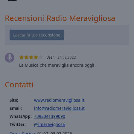
cancel
and
close
Recensioni Radio Meravigliosa
the
window.
Text
Color
User
24.02.2022
Opacity
La Musica che meraviglia ancora oggi!
Contatti
Text
Background
Color
Sito:
www.radiomeravigliosa.it
Email:
info@radiomeravigliosa.it
Opacity
WhatsApp:
+393341399090
Twitter:
@rmeravigliosa
Caption
Ora a Cecina
:
01:07
,
08.07.2026