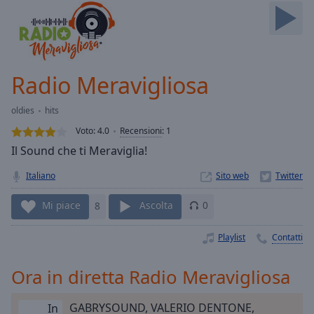
Skip
Forward
Mute
Current
Time
0:00
Radio Meravigliosa
/
Duration
-:-
oldies
hits
Loaded
:
0.00%
Voto:
4.0
Recensioni
:
1
Stream
Il Sound che ti Meraviglia!
Type
LIVE
Italiano
Sito web
Seek to
live,
currently
Mi piace
8
Ascolta
0
behind
live
LIVE
Remaining
Playlist
Contatti
Time
-
-:-
Ora in diretta Radio Meravigliosa
1x
GABRYSOUND, VALERIO DENTONE,
In