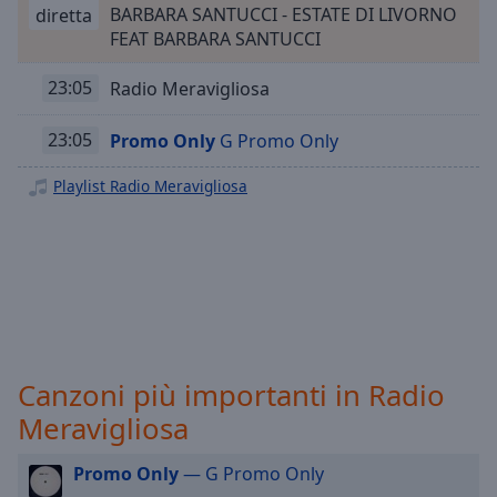
Playback
BARBARA SANTUCCI - ESTATE DI LIVORNO
diretta
Rate
FEAT BARBARA SANTUCCI
Chapters
23:05
Radio Meravigliosa
Chapters
23:05
Promo Only
G Promo Only
Descriptions
Playlist Radio Meravigliosa
descriptions
off
,
selected
Subtitles
subtitles
settings
,
opens
Canzoni più importanti in Radio
subtitles
settings
Meravigliosa
dialog
subtitles
Promo Only
— G Promo Only
off
,