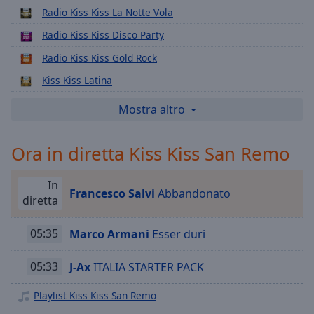
Playback
Radio Kiss Kiss La Notte Vola
Rate
Radio Kiss Kiss Disco Party
Chapters
Radio Kiss Kiss Gold Rock
Chapters
Kiss Kiss Latina
Descriptions
Kiss Kiss History Kiss
Mostra altro
descriptions
Radio Kiss Kiss Napoli
off
,
Ora in diretta Kiss Kiss San Remo
selected
Kiss Kiss San Valentino
Kiss Kiss Hit
Subtitles
In
Francesco Salvi
Abbandonato
Radio Kiss Kiss Soft
diretta
subtitles
Radio Kiss Kiss History Lounge
settings
,
05:35
Marco Armani
Esser duri
opens
subtitles
settings
05:33
J-Ax
ITALIA STARTER PACK
dialog
subtitles
Playlist Kiss Kiss San Remo
off
,