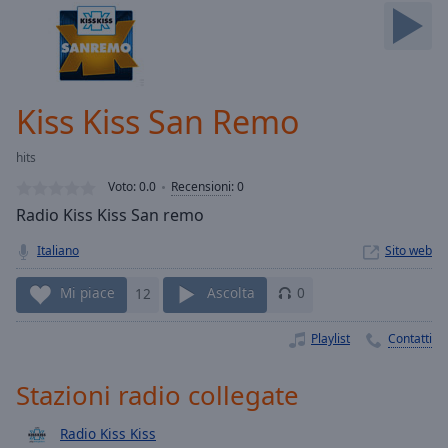
Skip
Forward
Mute
Current
Time
0:00
Kiss Kiss San Remo
/
Duration
-:-
hits
Loaded
:
0.00%
Voto:
0.0
Recensioni
:
0
Stream
Radio Kiss Kiss San remo
Type
LIVE
Italiano
Sito web
Seek to
live,
currently
Mi piace
12
Ascolta
0
behind
live
LIVE
Remaining
Playlist
Contatti
Time
-
-:-
Stazioni radio collegate
1x
Radio Kiss Kiss