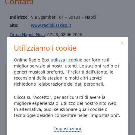
Contatti
Area
Background
Color
Indirizzo:
Via Sgambati, 61 – 80131 – Napoli
Sito:
www.radiokisskiss.it
Opacity
Ora a Napoli-Nola
:
07:43
,
08.06.2026
Utilizziamo i cookie
Font
Size
Online Radio Box
utilizza i cookie
per fornire il
miglior servizio ai nostri utenti. Le stazioni radio e i
generi musicali preferiti, i Preferiti dell'utente, le
Text
recensioni delle stazioni e molti altri servizi
Edge
richiedono l'elaborazione dei dati personali.
Style
Clicca su "Accetto", per assicurarti di avere la
migliore esperienza di utilizzo del nostro sito web.
Font
In alternativa, puoi selezionare quali cookie o
Family
tecnologie desideri consentire nelle "Impostazioni".
Impostazioni
Reset