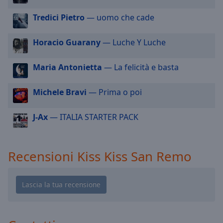
cancel
and
Tredici Pietro
— uomo che cade
close
the
Horacio Guarany
— Luche Y Luche
window.
Maria Antonietta
— La felicità e basta
Text
Color
Michele Bravi
— Prima o poi
Opacity
J-Ax
— ITALIA STARTER PACK
Text
Background
Recensioni Kiss Kiss San Remo
Color
Opacity
Caption