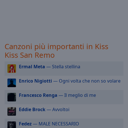
selected
Audio
Track
Picture-
in-
Picture
Canzoni più importanti in Kiss
Fullscreen
Kiss San Remo
This
is
a
Ermal Meta
— Stella stellina
modal
window.
Enrico Nigiotti
— Ogni volta che non so volare
Beginning
Francesco Renga
— Il meglio di me
of
dialog
Eddie Brock
— Avvoltoi
window.
Escape
will
Fedez
— MALE NECESSARIO