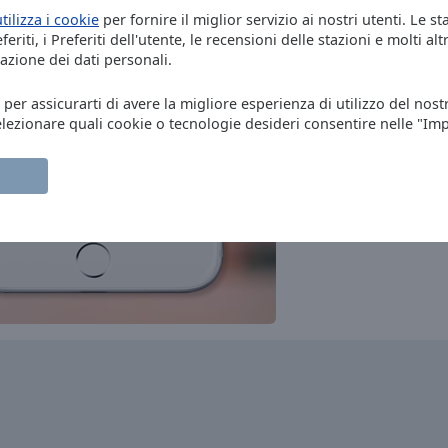
Radio Italia
utilizza i cookie
per fornire il miglior servizio ai nostri utenti. Le st
pop
news
talk
italian
eriti, i Preferiti dell'utente, le recensioni delle stazioni e molti altr
Trance-Energy Radio
azione dei dati personali.
dance
electronic
trance
house
dubstep
techno
psy trance
progressive house
deep house
electro house
nu disco
progressive trance
melodic trance
, per assicurarti di avere la migliore esperienza di utilizzo del nost
indie
chill-out
drum'n'bass
garage
elezionare quali cookie o tecnologie desideri consentire nelle "Im
Venice Classic Radio | VCR
Auditorium
classic
romantic
baroque
symphonic
Radio Monte Carlo
rock
pop
top40
adult contemporary
LolliRadio Italia
italian
RAI Radio 1
news
talk
sports
RTL 102.5
dance
pop
top40
oldies