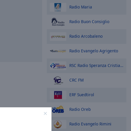
Radio Maria
Radio Buon Consiglio
Radio Arcobaleno
Radio Evangelo Agrigento
RSC Radio Speranza Cristiana
CRC FM
ERF Suedtirol
Radio Oreb
Radio Evangelo Rimini