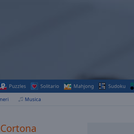
Puzzles
Solitario
Mahjong
Sudoku
neri
Musica
 Cortona