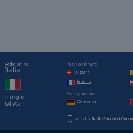
Picture-
in-
Picture
Fullscreen
This
is
a
modal
window.
Radio online
Paesi confinanti
Beginning
Italia
Svizzera
of
dialog
Francia
window.
Paesi popolari
Escape
Lingua:
will
Germania
Italiano
cancel
and
Ascolta
Radio Incontri Corto
close
the