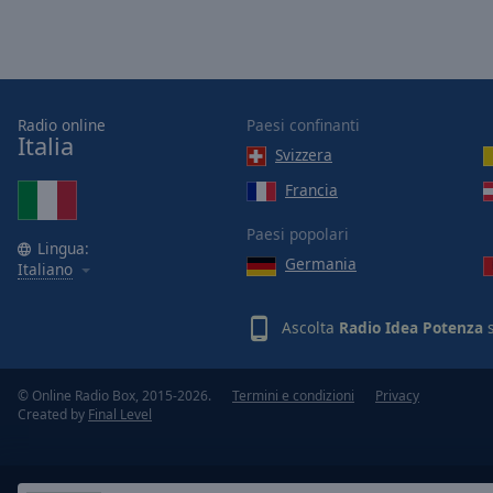
Picture-
in-
Picture
Fullscreen
This
Radio online
Paesi confinanti
is
Italia
a
Svizzera
modal
Francia
window.
Paesi popolari
Lingua:
Beginning
Germania
Italiano
of
dialog
window.
Ascolta
Radio Idea Potenza
s
Escape
will
© Online Radio Box, 2015-2026.
Termini e condizioni
Privacy
cancel
Created by
Final Level
and
close
the