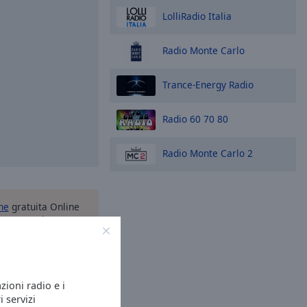
LolliRadio Italia
Radio Monte Carlo
Trance-Energy Radio
Radio 60 70 80
Radio Monte Carlo 2
one
gratuita Online
tuo smartphone e
zioni radio online
nque ti trovi!
azioni radio e i
i servizi
pzioni