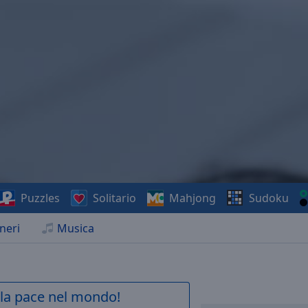
Puzzles
Solitario
Mahjong
Sudoku
neri
Musica
a la pace nel mondo!