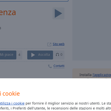
tenza
0
Sito web
Mi piace
4
Ascolta
0
Contatti
Installa
l'applicazi
Radio Box per il 
ascolta le tue sta
preferite – ovu
i cookie
utilizza i cookie
per fornire il miglior servizio ai nostri utenti. Le st
eriti, i Preferiti dell'utente, le recensioni delle stazioni e molti altr
altre o