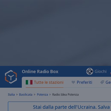
Video
Player
is
loading.
Play
Video
Online Radio Box
Giochi
Play
Skip
Tutte le stazioni
Preferiti
Ge
Backward
Skip
Forward
Italia
Basilicata
Potenza
Radio Idea Potenza
Mute
Current
Stai dalla parte dell'Ucraina. Salv
Time
0:00