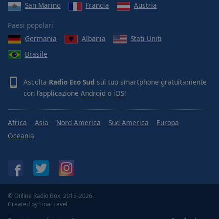
San Marino
Francia
Austria
Paesi popolari
Germania
Albania
Stati Uniti
Brasile
Ascolta
Radio Eco Sud
sul tuo smartphone gratuitamente
con l’applicazione
Android
o
iOS
!
Africa
Asia
Nord America
Sud America
Europa
Oceania
© Online Radio Box, 2015-2026.
Created by
Final Level