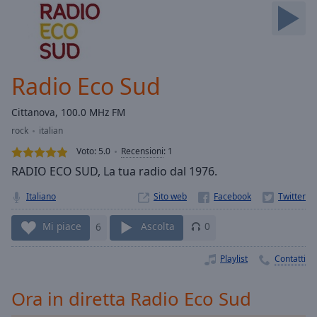
Skip
Forward
Mute
Current
Time
0:00
Radio Eco Sud
/
Duration
-:-
Cittanova, 100.0 MHz FM
Loaded
:
rock
italian
0.00%
Stream
Voto:
5.0
Recensioni
:
1
Type
LIVE
RADIO ECO SUD, La tua radio dal 1976.
Seek to
live,
Italiano
Sito web
currently
behind
live
LIVE
Mi piace
6
Ascolta
0
Remaining
Time
-
Playlist
Contatti
-:-
Ora in diretta Radio Eco Sud
1x