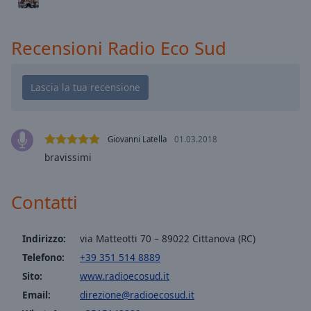
cancel
and
close
Recensioni Radio Eco Sud
the
window.
Text
Color
Giovanni Latella
01.03.2018
Opacity
bravissimi
Text
Contatti
Background
Color
Indirizzo:
via Matteotti 70 – 89022 Cittanova (RC)
Telefono:
+39 351 514 8889
Opacity
Sito:
www.radioecosud.it
Email:
direzione@radioecosud.it
Caption