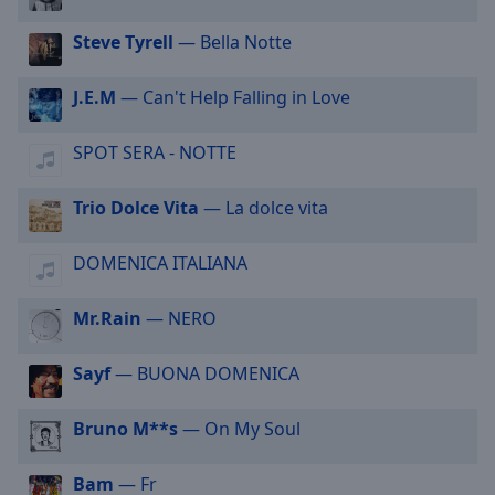
selected
Steve Tyrell
— Bella Notte
Audio
Track
J.E.M
— Can't Help Falling in Love
Picture-
in-
SPOT SERA - NOTTE
Picture
Fullscreen
This
Trio Dolce Vita
— La dolce vita
is
a
DOMENICA ITALIANA
modal
window.
Mr.Rain
— NERO
Beginning
Sayf
— BUONA DOMENICA
of
dialog
window.
Bruno M**s
— On My Soul
Escape
will
Bam
— Fr