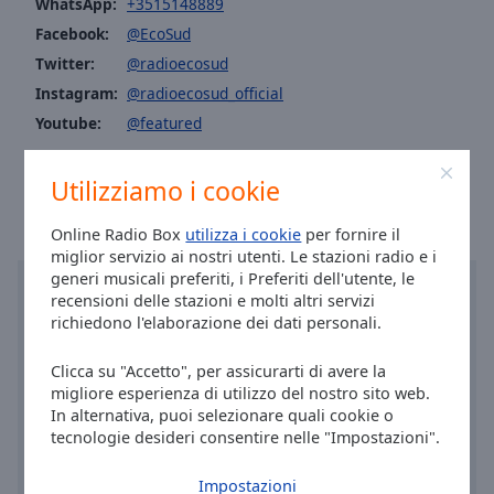
WhatsApp:
+3515148889
Area
Facebook:
@EcoSud
Background
Color
Twitter:
@radioecosud
Instagram:
@radioecosud_official
Opacity
Youtube:
@featured
Ora a Cittanova
:
07:43
,
08.08.2026
Utilizziamo i cookie
Font
Size
Online Radio Box
utilizza i cookie
per fornire il
miglior servizio ai nostri utenti. Le stazioni radio e i
Text
generi musicali preferiti, i Preferiti dell'utente, le
Edge
recensioni delle stazioni e molti altri servizi
richiedono l'elaborazione dei dati personali.
Style
Clicca su "Accetto", per assicurarti di avere la
Font
migliore esperienza di utilizzo del nostro sito web.
Family
In alternativa, puoi selezionare quali cookie o
tecnologie desideri consentire nelle "Impostazioni".
Reset
Impostazioni