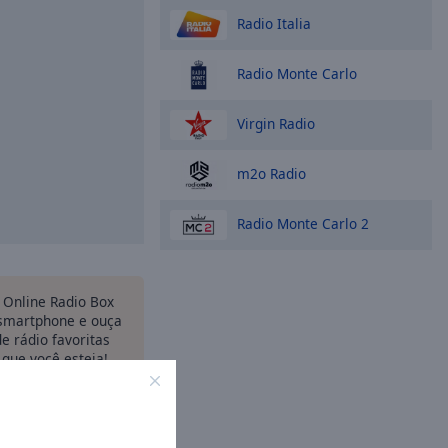
Radio Italia
Radio Monte Carlo
Virgin Radio
m2o Radio
Radio Monte Carlo 2
Online Radio Box
 smartphone e ouça
e rádio favoritas
 que você esteja!
opções