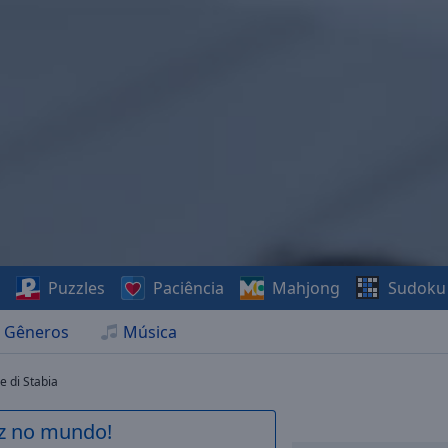
s
Puzzles
Paciência
Mahjong
Sudoku
Gêneros
Música
e di Stabia
az no mundo!