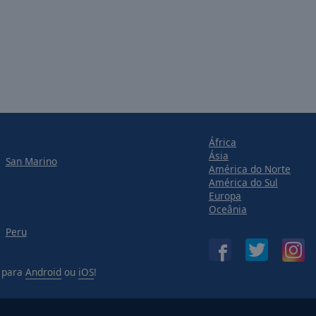
África
Ásia
San Marino
América do Norte
América do Sul
Europa
Oceânia
Peru
 para
Android
ou
iOS
!