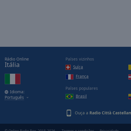
Picture-
in-
Picture
Fullscreen
This
is
a
modal
window.
Rádio Online
Países vizinhos
Itália
Suíça
Beginning
of
França
dialog
window.
Países populares
Idioma:
Escape
Brasil
Português
will
cancel
and
Ouça a
Radio Città Castella
close
the
© Online Radio Box, 2015-2026.
Termos e condições
Privacidade