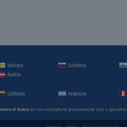
Vaticano
Eslovénia
Áustria
Colômbia
Argentina
mmare di Stabia
em seu smartphone gratuitamente com o aplicativo
Feedback
Botões
Para estações de rádio