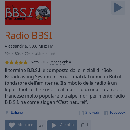
Skip
Forward
Mute
Current
Time
0:00
Radio BBSI
/
Duration
-:-
Alessandria, 99.6 MHz FM
Loaded
:
90s
80s
70s
oldies
funk
0.00%
Stream
Voto:
5.0
Recensioni
:
4
Type
LIVE
Il termine B.B.S.I. è composto dalle iniziali di “Bob
Seek to
Broadcasting System International dal nome di Bob il
live,
fondatore dell’emittente. Il simbolo della radio è un
currently
behind
lupacchiotto che si ispira al marchio di una nota radio
live
LIVE
francese molto popolare oltralpe, non per niente radio
Remaining
B.B.S.I. ha come slogan “C’est naturel”.
Time
-
-:-
Italiano
Sito web
1x
Mi piace
27
Ascolta
1