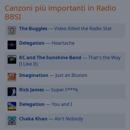
selected
Canzoni più importanti in Radio
BBSI
Audio
Track
The Buggles
— Video Killed the Radio Star
Picture-
in-
Picture
Delegation
— Heartache
Fullscreen
This
KC and The Sunshine Band
— That's the Way
is
(I Like It)
a
modal
Imagination
— Just an Illusion
window.
Rick James
— Super F***k
Beginning
of
Delegation
— You and I
dialog
window.
Escape
Chaka Khan
— Ain't Nobody
will