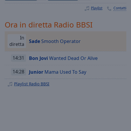
Playback
Rate
Playlist
Contatti
Chapters
Ora in diretta Radio BBSI
Chapters
In
Descriptions
Sade
Smooth Operator
diretta
descriptions
off
,
14:31
Bon Jovi
Wanted Dead Or Alive
selected
14:28
Junior
Mama Used To Say
Subtitles
Playlist Radio BBSI
subtitles
settings
,
opens
subtitles
settings
dialog
subtitles
off
,