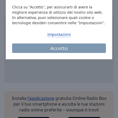
Done
Clicca su "Accetto", per assicurarti di avere la
Close
migliore esperienza di utilizzo del nostro sito web.
Modal
Dialog
In alternativa, puoi selezionare quali cookie o
End
tecnologie desideri consentire nelle "Impostazioni".
of
dialog
Impostazioni
window.
Accetto
Installa
l'applicazione
gratuita Online Radio Box
per il tuo smartphone e ascolta le tue stazioni
radio online preferite – ovunque ti trovi!