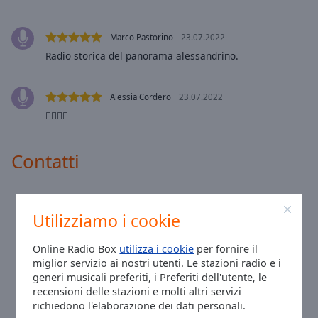
Area
Background
Color
Marco Pastorino
23.07.2022
Radio storica del panorama alessandrino.
Opacity
Alessia Cordero
23.07.2022
👌🏻👌🏻
Font
Size
Contatti
Text
Edge
Indirizzo:
Corso Acqui, 39, 15121 Alessandria AL
Style
Utilizziamo i cookie
Telefono:
+0039-0131-218309
Sito:
www.radiobbsi.com
Online Radio Box
utilizza i cookie
per fornire il
Font
Email:
direct@radiobbsi.it
miglior servizio ai nostri utenti. Le stazioni radio e i
Family
Facebook:
@RadioBBSI99.6
generi musicali preferiti, i Preferiti dell'utente, le
recensioni delle stazioni e molti altri servizi
Ora a Alessandria
:
16:38
,
08.10.2026
richiedono l'elaborazione dei dati personali.
Reset