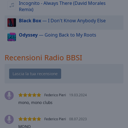
cancel
Incognito - Always There (David Morales
and
Remix)
close
the
Black Box
— I Don't Know Anybody Else
window.
Odyssey
— Going Back to My Roots
Text
Color
Recensioni Radio BBSI
Opacity
Text
Background
Color
Federico Pieri
19.03.2024
mono, mono clubs
Opacity
Federico Pieri
08.07.2023
Caption
MONO