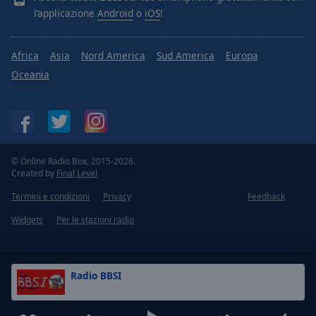
l’applicazione
Android
o
iOS
!
Africa
Asia
Nord America
Sud America
Europa
Oceania
© Online Radio Box, 2015-2026.
Created by
Final Level
Termini e condizioni
Privacy
Feedback
Widgets
Per le stazioni radio
Radio BBSI