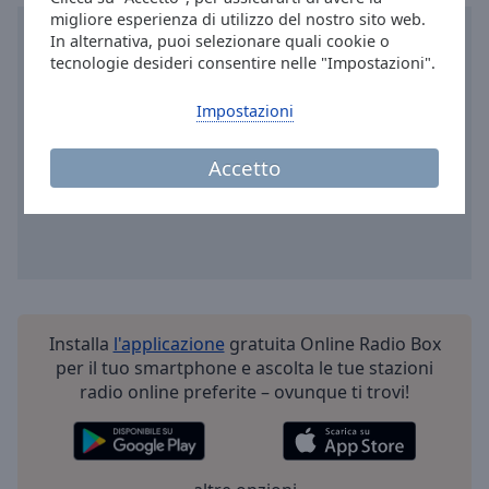
Done
migliore esperienza di utilizzo del nostro sito web.
Close
In alternativa, puoi selezionare quali cookie o
Modal
tecnologie desideri consentire nelle "Impostazioni".
Dialog
End
Impostazioni
of
dialog
window.
Accetto
Installa
l'applicazione
gratuita Online Radio Box
per il tuo smartphone e ascolta le tue stazioni
radio online preferite – ovunque ti trovi!