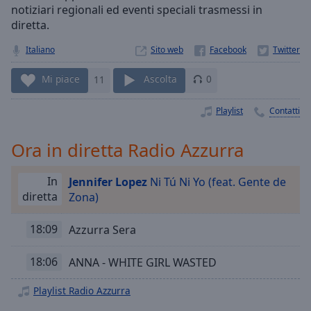
Playback
notiziari regionali ed eventi speciali trasmessi in
Rate
diretta.
Chapters
Italiano
Sito web
Chapters
Mi piace
11
Ascolta
0
Descriptions
Playlist
Contatti
descriptions
off
,
Ora in diretta Radio Azzurra
selected
Subtitles
In
Jennifer Lopez
Ni Tú Ni Yo (feat. Gente de
diretta
Zona)
subtitles
settings
,
18:09
Azzurra Sera
opens
subtitles
18:06
ANNA - WHITE GIRL WASTED
settings
dialog
Playlist Radio Azzurra
subtitles
off
,