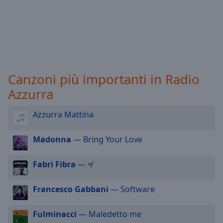
selected
Audio
Track
Picture-
in-
Picture
Canzoni più importanti in Radio
Fullscreen
Azzurra
This
is
Azzurra Mattina
a
modal
window.
Madonna
— Bring Your Love
Beginning
Fabri Fibra
— ≠
of
dialog
Francesco Gabbani
— Software
window.
Escape
Fulminacci
— Maledetto me
will