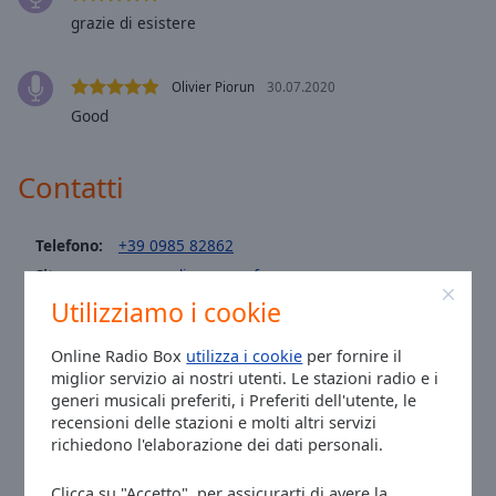
Area
grazie di esistere
Background
Color
Olivier Piorun
30.07.2020
Good
Opacity
Contatti
Font
Size
Telefono:
+39 0985 82862
Sito:
www.radioazzurra.fm
Text
Edge
Utilizziamo i cookie
Email:
azzurraagenzia@libero.it
Style
Facebook:
@AzzurraRadio
Online Radio Box
utilizza i cookie
per fornire il
Twitter:
@azzurra_radio
miglior servizio ai nostri utenti. Le stazioni radio e i
Font
Ora a Belvedere Marittimo
:
20:09
,
08.06.2026
generi musicali preferiti, i Preferiti dell'utente, le
Family
recensioni delle stazioni e molti altri servizi
richiedono l'elaborazione dei dati personali.
Reset
Clicca su "Accetto", per assicurarti di avere la