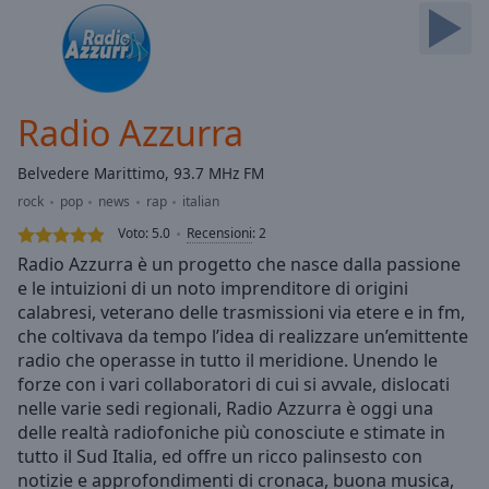
Skip
Forward
Mute
Current
Time
0:00
Radio Azzurra
/
Duration
-:-
Belvedere Marittimo, 93.7 MHz FM
Loaded
:
rock
pop
news
rap
italian
0.00%
Stream
Voto:
5.0
Recensioni
:
2
Type
LIVE
Radio Azzurra è un progetto che nasce dalla passione
Seek to
e le intuizioni di un noto imprenditore di origini
live,
calabresi, veterano delle trasmissioni via etere e in fm,
currently
behind
che coltivava da tempo l’idea di realizzare un’emittente
live
LIVE
radio che operasse in tutto il meridione. Unendo le
Remaining
forze con i vari collaboratori di cui si avvale, dislocati
Time
-
nelle varie sedi regionali, Radio Azzurra è oggi una
-:-
delle realtà radiofoniche più conosciute e stimate in
tutto il Sud Italia, ed offre un ricco palinsesto con
1x
notizie e approfondimenti di cronaca, buona musica,