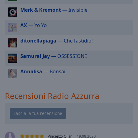
cancel
and
Merk & Kremont
— Invisible
close
the
AX
— Yo Yo
window.
ditonellapiaga
— Che fastidio!
Text
Color
Samurai Jay
— OSSESSIONE
Opacity
Annalisa
— Bonsai
Text
Background
Recensioni Radio Azzurra
Color
Opacity
Caption
Vincenzo Oliani
19.08.2020