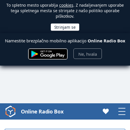
To spletno mesto uporablja
cookies
. Z nadaljevanjem uporabe
tega spletnega mesta se strinjate z našo politiko uporabe
piškotkov.
Namestite brezplačno mobilno aplikacijo
Online Radio Box
Ne, hvala
Online Radio Box
Video
Player
is