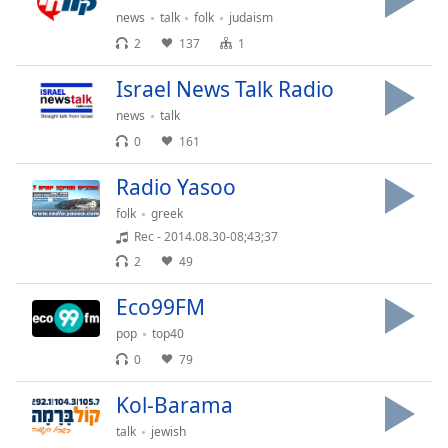
news
talk
folk
judaism
Opacity
2
137
1
Israel News Talk Radio
Caption
news
talk
Area
0
161
Background
Color
Radio Yasoo
folk
greek
Opacity
Rec - 2014.08.30-08;43;37
2
49
Font
Eco99FM
Size
pop
top40
0
79
Text
Edge
Kol-Barama
Style
talk
jewish