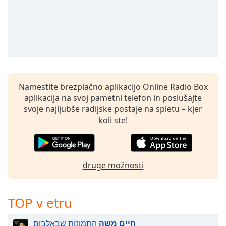
Namestite brezplačno aplikacijo Online Radio Box
aplikacija na svoj pametni telefon in poslušajte
svoje najljubše radijske postaje na spletu – kjer
koli ste!
druge možnosti
TOP v etru
חיים משה
התמונות שבאלבום