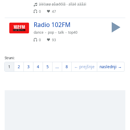
àìéòæø øåæðôìã - äîìàê äâåàì
0
47
Radio 102FM
dance
pop
talk
top40
0
93
Strani:
1
2
3
4
5
...
8
← prejšnje
naslednji →