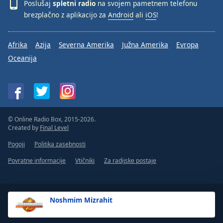
Poslušaj
spletni radio
na svojem pametnem telefonu
brezplačno z aplikacijo za
Android
ali
iOS
!
Afrika
Azija
Severna Amerika
Južna Amerika
Evropa
Oceanija
© Online Radio Box, 2015-2026.
Created by
Final Level
Pogoji
Politika zasebnosti
Povratne informacije
Vtičniki
Za radijske postaje
Noshmim Mizrahit