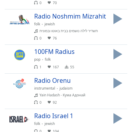
0
70
Font
Family
Radio Noshmim Mizrahit
folk
jewish
Reset
תשדיר לילה נושמים בבית באוטו ובמונית
Done
0
76
Close
Modal
100FM Radius
Dialog
End
pop
folk
of
1
167
55
dialog
window.
Radio Orenu
instrumental
judaism
Yain Hadash - Кума Адонай
0
92
Radio Israel 1
folk
jewish
0
104