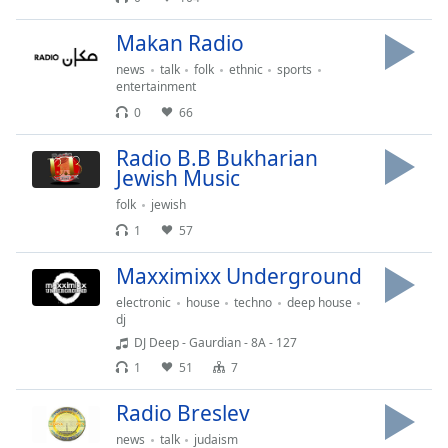
Makan Radio
news
talk
folk
ethnic
sports
entertainment
0
66
Radio B.B Bukharian
Jewish Music
folk
jewish
1
57
Maxximixx Underground
electronic
house
techno
deep house
dj
DJ Deep - Gaurdian - 8A - 127
1
51
7
Radio Breslev
news
talk
judaism