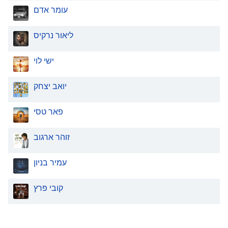
עומר אדם
ליאור נרקיס
ישי לוי
יואב יצחק
פאר טסי
זוהר ארגוב
עמיר בניון
קובי פרץ