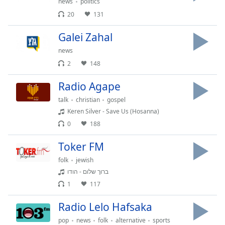
opens
news
politics
subtitles
20
131
settings
dialog
Galei Zahal
subtitles
news
off
,
2
148
selected
Radio Agape
Audio
Track
talk
christian
gospel
Keren Silver - Save Us (Hosanna)
Picture-
in-
0
188
Picture
Fullscreen
Toker FM
This
folk
jewish
is
a
ברוך שלום - הודו
modal
1
117
window.
Radio Lelo Hafsaka
Beginning
pop
news
folk
alternative
sports