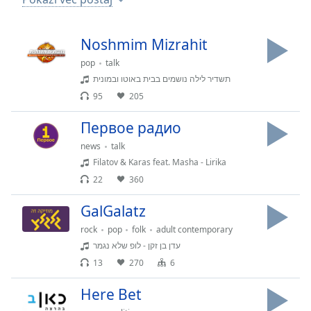
Remaining
Time
-
-:-
Noshmim Mizrahit
1x
pop
talk
תשדיר לילה נושמים בבית באוטו ובמונית
Playback
Rate
95
205
Chapters
Первое радио
Chapters
news
talk
Filatov & Karas feat. Masha - Lirika
Descriptions
22
360
descriptions
GalGalatz
off
,
selected
rock
pop
folk
adult contemporary
עדן בן זקן - לופ שלא נגמר
Subtitles
13
270
6
subtitles
Here Bet
settings
,