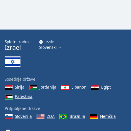
Spletni radio
Jezik:
Izrael
Slovenski
Sosednje države
Sirija
Jordanija
Libanon
Egipt
Palestina
Priljubljene države
Slovenija
ZDA
Brazilija
Nemčija