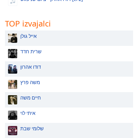
TOP izvajalci
אייל גולן
שרית חדד
דודו אהרון
משה פרץ
חיים משה
איתי לוי
שלומי שבת