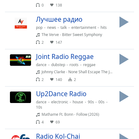
of
0
138
dialog
window.
Лучшее радио
Escape
pop
news
talk
entertainment
hits
will
The Verve - Bitter Sweet Symphony
cancel
2
147
and
close
Joint Radio Reggae
the
window.
dance
dubstep
roots
reggae
Johnny Clarke - None Shall Escape The Judgement
Text
2
140
2
Color
Up2Dance Radio
dance
electronic
house
90s
00s
Opacity
10s
Mathame Ft. Bonn - Follow (2026)
Text
4
69
Background
Color
Radio Kol-Chai