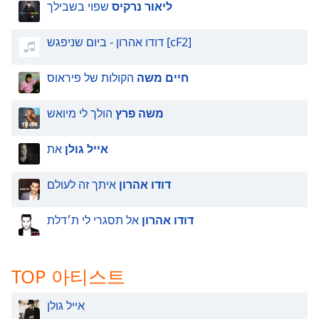
ליאור נרקיס
שפוי בשבילך
דודו אהרון - ביום שניפגש [cF2]
חיים משה
הקולות של פיראוס
משה פרץ
הולך לי מיואש
אייל גולן
את
דודו אהרון
איתך זה לעולם
דודו אהרון
אל תסגרי לי ת׳דלת
TOP 아티스트
אייל גולן