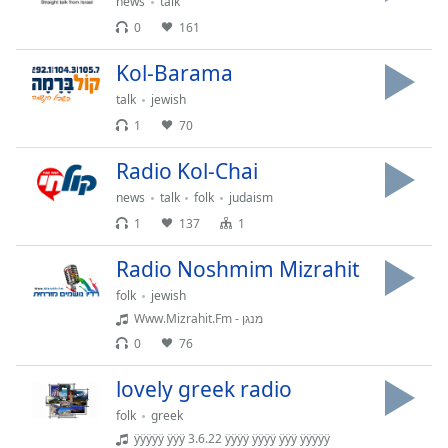
news
talk
Opacity
0
161
Kol-Barama
Caption
talk
jewish
Area
Background
1
70
Color
Radio Kol-Chai
news
talk
folk
judaism
Opacity
1
137
1
Font
Radio Noshmim Mizrahit
Size
folk
jewish
Www.Mizrahit.Fm - מנגן
Text
0
76
Edge
lovely greek radio
Style
folk
greek
ÿÿÿÿÿ ÿÿÿ 3.6.22 ÿÿÿÿ ÿÿÿÿ ÿÿÿ ÿÿÿÿÿ
Font