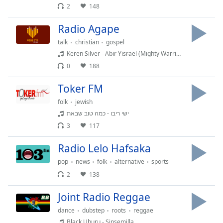
subtitles
2
148
settings
dialog
Radio Agape
subtitles
talk
christian
gospel
off
,
Keren Silver - Abir Yisrael (Mighty Warrior Of Israel)
selected
0
188
Audio
Track
Toker FM
folk
jewish
Picture-
in-
ישי ריבו - כמה טוב שבאת
Picture
3
117
Fullscreen
This
Radio Lelo Hafsaka
is
a
pop
news
folk
alternative
sports
modal
2
138
window.
Joint Radio Reggae
Beginning
dance
dubstep
roots
reggae
of
Black Uhuru - Sinsemilla