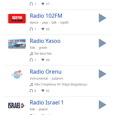
1
57
Family
Radio 102FM
Reset
dance
pop
talk
top40
Done
1
93
Close
Modal
Radio Yasoo
Dialog
End
folk
greek
of
the best hits
dialog
1
49
window.
Radio Orenu
instrumental
judaism
Alla CHepikova-YA Tebya blagodaryu-
0
92
Radio Israel 1
folk
jewish