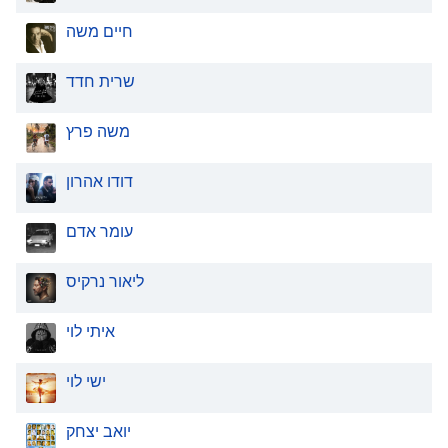
חיים משה
שרית חדד
משה פרץ
דודו אהרון
עומר אדם
ליאור נרקיס
איתי לוי
ישי לוי
יואב יצחק