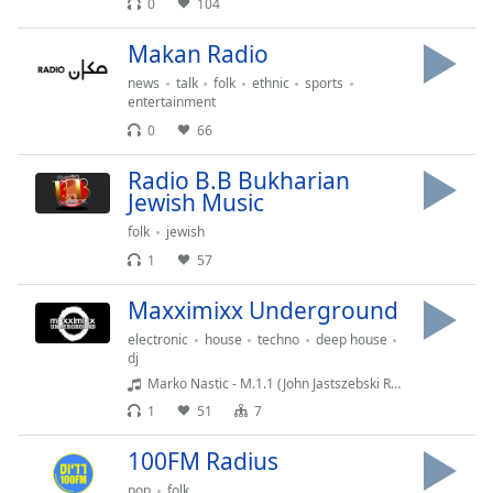
0
104
Makan Radio
news
talk
folk
ethnic
sports
entertainment
0
66
Radio B.B Bukharian
Jewish Music
folk
jewish
1
57
Maxximixx Underground
electronic
house
techno
deep house
dj
Marko Nastic - M.1.1 (John Jastszebski Remix) - 5A
1
51
7
100FM Radius
pop
folk