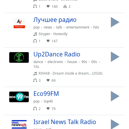
dialog
1
140
2
window.
Escape
Лучшее радио
will
pop
news
talk
entertainment
hits
cancel
Stryper - Honestly
and
close
1
147
the
Up2Dance Radio
window.
dance
electronic
house
90s
00s
Text
10s
Color
R3HAB - Dream inside a dream... (2026)
3
69
Opacity
Eco99FM
pop
top40
Text
2
79
Background
Color
Israel News Talk Radio