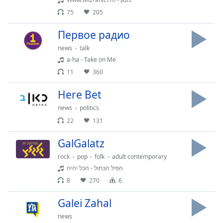
Time
-
75
205
-:-
Первое радио
1x
Playback
news
talk
Rate
a-ha - Take on Me
11
360
Chapters
Chapters
Here Bet
news
politics
Descriptions
22
131
descriptions
GalGalatz
off
,
selected
rock
pop
folk
adult contemporary
הפיל הכחול - הכל יהיה
Subtitles
8
270
6
subtitles
Galei Zahal
settings
,
opens
news