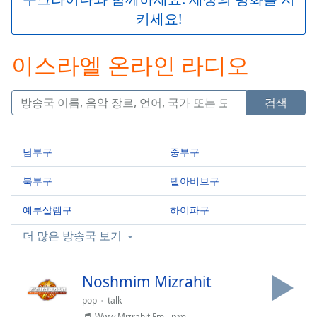
Play
키세요!
Video
Play
Skip
이스라엘 온라인 라디오
Backward
Skip
Forward
검색
Mute
Current
Time
0:00
남부구
중부구
/
Duration
-:-
북부구
텔아비브구
Loaded
:
0.00%
예루살렘구
하이파구
Stream
Type
LIVE
더 많은 방송국 보기
Seek to
live,
currently
Noshmim Mizrahit
behind
live
LIVE
pop
talk
Remaining
Www.Mizrahit.Fm - מנגן