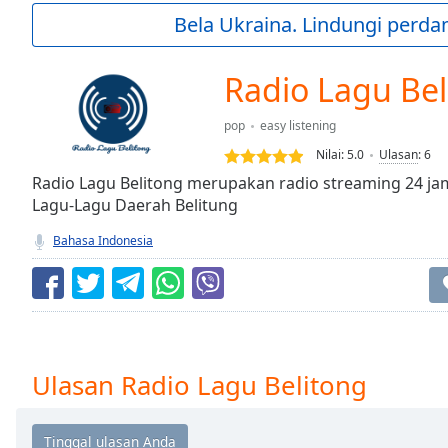
Current
Bela Ukraina. Lindungi perda
Time
0:00
/
Duration
-:-
Radio Lagu Bel
Loaded
:
0.00%
pop
easy listening
0:00
Nilai:
5.0
Ulasan
:
6
Stream
Type
Radio Lagu Belitong merupakan radio streaming 24 
LIVE
Lagu-Lagu Daerah Belitung
Seek to
live,
currently
Bahasa Indonesia
behind
live
LIVE
Remaining
Time
-
-:-
1x
Ulasan Radio Lagu Belitong
Playback
Rate