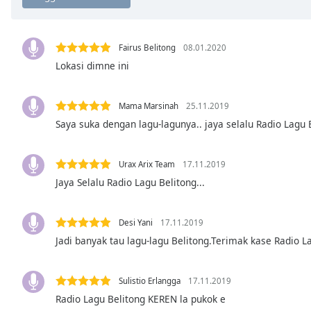
Chapters
Chapters
Fairus Belitong
08.01.2020
Descriptions
Lokasi dimne ini
descriptions
off
,
Mama Marsinah
25.11.2019
selected
Saya suka dengan lagu-lagunya.. jaya selalu Radio Lagu 
Subtitles
Urax Arix Team
17.11.2019
subtitles
settings
,
Jaya Selalu Radio Lagu Belitong...
opens
subtitles
Desi Yani
17.11.2019
settings
Jadi banyak tau lagu-lagu Belitong.Terimak kase Radio L
dialog
subtitles
off
,
Sulistio Erlangga
17.11.2019
selected
Radio Lagu Belitong KEREN la pukok e