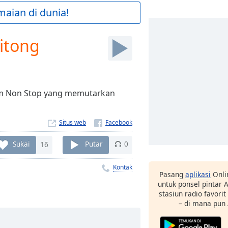
maian di dunia!
itong
jam Non Stop yang memutarkan
Situs web
Sukai
16
Putar
0
Kontak
Pasang
aplikasi
Onli
untuk ponsel pintar
stasiun radio favori
– di mana pun