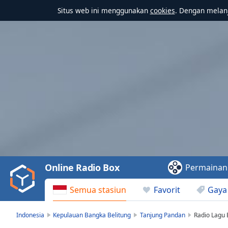
Situs web ini menggunakan
cookies
. Dengan melanj
Video
Player
is
loading.
Play
Video
Online Radio Box
Permainan
Play
Skip
Semua stasiun
Favorit
Gaya
Backward
Skip
Forward
Indonesia
Kepulauan Bangka Belitung
Tanjung Pandan
Radio Lagu 
Mute