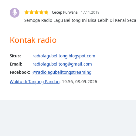
Audio
Track
Cecep Purwana
17.11.2019
Picture-
Semoga Radio Lagu Belitong Ini Bisa Lebih Di Kenal Sec
in-
Picture
Fullscreen
Kontak radio
This
is
a
Situs:
radiolagubelitong.blogspot.com
modal
Email:
radiolagubelitong@gmail.com
window.
Facebook:
@radiolagubelitongstreaming
Waktu di Tanjung Pandan
:
19:56
,
08.09.2026
Beginning
of
dialog
window.
Escape
will
cancel
and
close