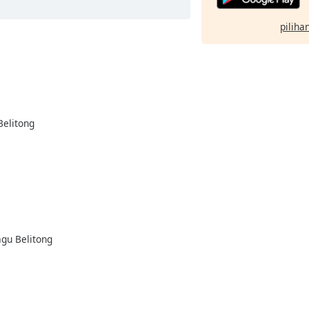
pilihan
Belitong
agu Belitong