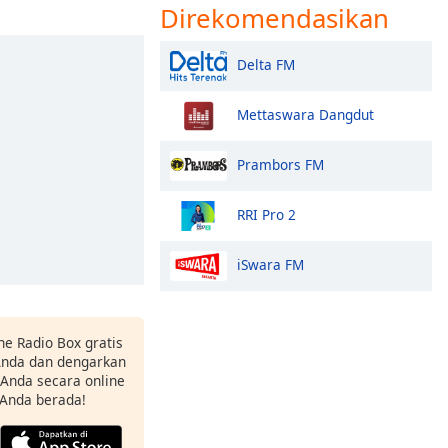
Direkomendasikan
Delta FM
Mettaswara Dangdut
Prambors FM
RRI Pro 2
iSwara FM
ne Radio Box gratis
 Anda dan dengarkan
t Anda secara online
 Anda berada!