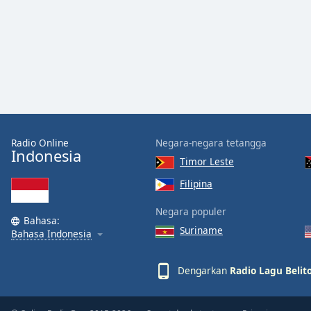
the
window.
Text
Color
Opacity
Radio Online
Negara-negara tetangga
Indonesia
Text
Timor Leste
Background
Filipina
Color
Negara populer
Bahasa:
Opacity
Suriname
Bahasa Indonesia
Caption
Dengarkan
Radio Lagu Belit
Area
Background