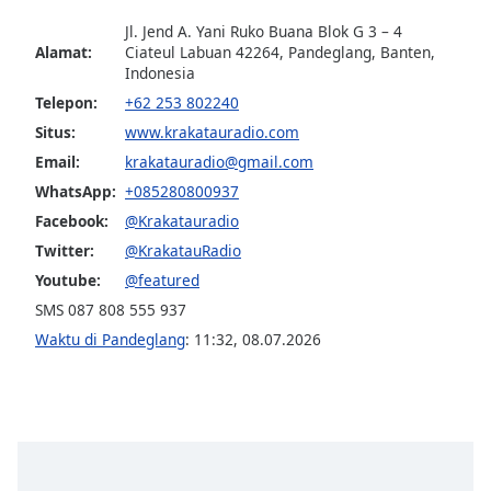
opens
subtitles
Jl. Jend A. Yani Ruko Buana Blok G 3 – 4
settings
Alamat:
Ciateul Labuan 42264, Pandeglang, Banten,
dialog
Indonesia
subtitles
Telepon:
+62 253 802240
off
,
Situs:
www.krakatauradio.com
selected
Email:
krakatauradio@gmail.com
Audio
WhatsApp:
+085280800937
Track
Facebook:
@Krakatauradio
Picture-
Twitter:
@KrakatauRadio
in-
Youtube:
@featured
Picture
Fullscreen
SMS 087 808 555 937
This
Waktu di Pandeglang
:
11:32
,
08.07.2026
is
a
modal
window.
Beginning