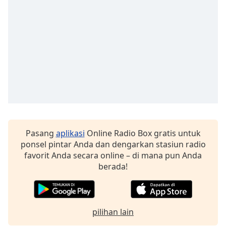
of
dialog
window.
Escape
will
cancel
and
close
the
window.
Text
Pasang
aplikasi
Online Radio Box gratis untuk
Color
ponsel pintar Anda dan dengarkan stasiun radio
favorit Anda secara online – di mana pun Anda
berada!
Opacity
Text
Background
pilihan lain
Color