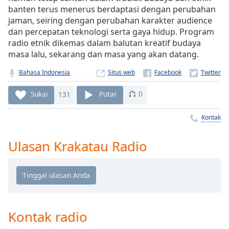
Remaining
banten terus menerus berdaptasi dengan perubahan
Time
-
jaman, seiring dengan perubahan karakter audience
-:-
dan percepatan teknologi serta gaya hidup. Program
radio etnik dikemas dalam balutan kreatif budaya
1x
masa lalu, sekarang dan masa yang akan datang.
Playback
Rate
Bahasa Indonesia
Situs web
Chapters
Sukai
131
Putar
0
Chapters
Kontak
Descriptions
Ulasan Krakatau Radio
descriptions
off
,
selected
Subtitles
subtitles
Kontak radio
settings
,