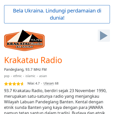
loading.
Play
Bela Ukraina. Lindungi perdamaian di
Video
dunia!
Play
Skip
Backward
Skip
Forward
Mute
Current
Time
0:00
Krakatau Radio
/
Duration
-:-
Pandeglang, 93.7 MHz FM
Loaded
:
pop
ethnic
islamic
asian
0.00%
Stream
Nilai:
4.7
Ulasan
:
68
Type
LIVE
93.7 Krakatau Radio, berdiri sejak 23 November 1990,
Seek to
merupakan satu-satunya radio yang menjangkau
live,
Wilayah Labuan Pandeglang Banten. Kental dengan
currently
behind
etnik sunda Banten yang kaya dengan para JAWARA
live
LIVE
namun tetap santun dalam tradisi. Budaya dan etnik