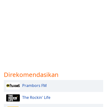
Opacity
Caption
Area
Background
Color
Opacity
Font
Direkomendasikan
Size
Prambors FM
Text
Edge
The Rockin' Life
Style