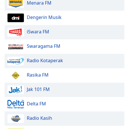
Menara FM
Font
Family
Dengerin Musik
Reset
iSwara FM
Done
Close
Swaragama FM
Modal
Dialog
End
Radio Kotaperak
of
dialog
Rasika FM
window.
Jak 101 FM
Delta FM
Radio Kasih