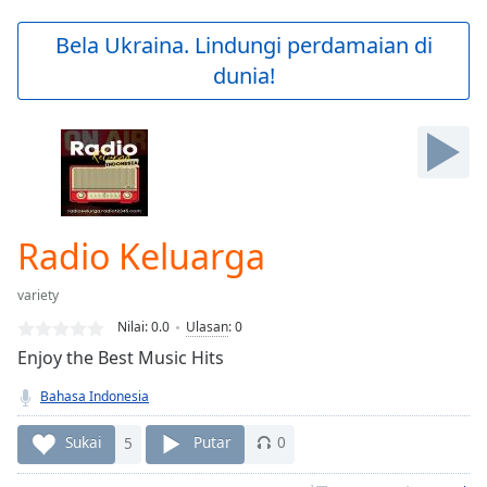
loading.
Play
Bela Ukraina. Lindungi perdamaian di
Video
dunia!
Play
Skip
Backward
Skip
Forward
Mute
Current
Time
0:00
Radio Keluarga
/
Duration
-:-
variety
Loaded
:
0.00%
Nilai:
0.0
Ulasan
:
0
Stream
Enjoy the Best Music Hits
Type
LIVE
Bahasa Indonesia
Seek to
live,
currently
Sukai
5
Putar
0
behind
live
LIVE