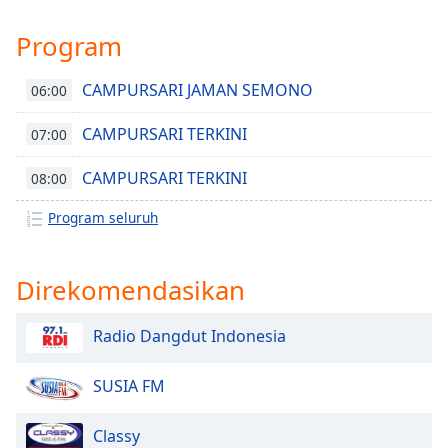
of
dialog
Program
window.
Escape
CAMPURSARI JAMAN SEMONO
06:00
will
cancel
CAMPURSARI TERKINI
07:00
and
close
CAMPURSARI TERKINI
08:00
the
window.
Program seluruh
Text
Color
Direkomendasikan
Opacity
Radio Dangdut Indonesia
SUSIA FM
Text
Background
Color
Classy