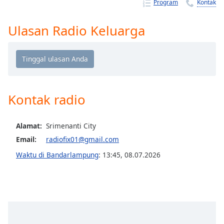
Remaining
Program
Kontak
Time
-
-:-
Ulasan Radio Keluarga
1x
Playback
Rate
Chapters
Kontak radio
Chapters
Descriptions
Alamat:
Srimenanti City
Email:
radiofix01@gmail.com
descriptions
off
,
Waktu di Bandarlampung
:
13:45
,
08.07.2026
selected
Subtitles
subtitles
settings
,