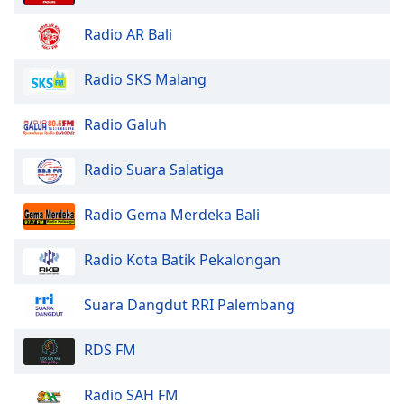
Radio AR Bali
Opacity
Radio SKS Malang
Caption
Area
Radio Galuh
Background
Color
Radio Suara Salatiga
Opacity
Radio Gema Merdeka Bali
Font
Radio Kota Batik Pekalongan
Size
Suara Dangdut RRI Palembang
Text
Edge
RDS FM
Style
Radio SAH FM