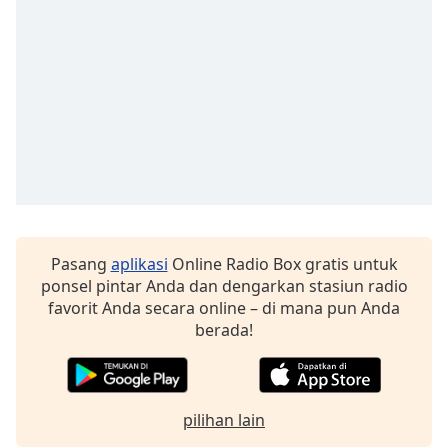
opens
subtitles
settings
dialog
subtitles
off
,
selected
Audio
Track
Picture-
in-
Picture
Pasang
aplikasi
Online Radio Box gratis untuk
Fullscreen
ponsel pintar Anda dan dengarkan stasiun radio
This
favorit Anda secara online – di mana pun Anda
is
berada!
a
modal
window.
pilihan lain
Beginning