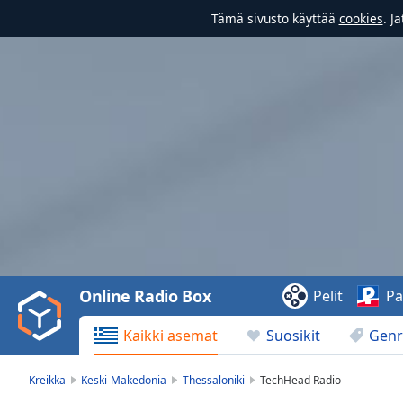
Tämä sivusto käyttää
cookies
. J
Video
Player
is
loading.
Play
Video
Online Radio Box
Pelit
Pa
Play
Skip
Kaikki asemat
Suosikit
Genr
Backward
Skip
Forward
Kreikka
Keski-Makedonia
Thessaloniki
TechHead Radio
Mute