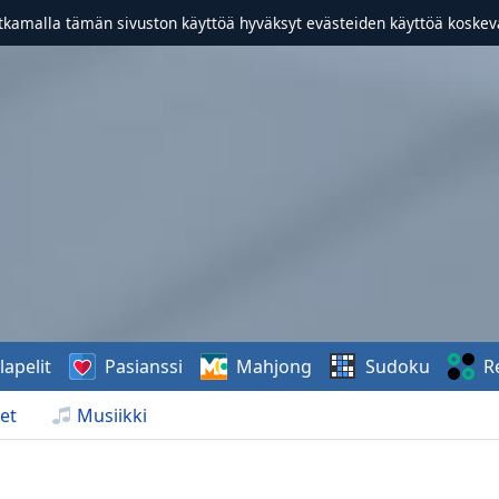
atkamalla tämän sivuston käyttöä hyväksyt evästeiden käyttöä koske
lapelit
Pasianssi
Mahjong
Sudoku
R
et
Musiikki