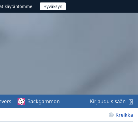
vat käytäntömme.
eversi
Backgammon
Kirjaudu sisään
Kreikka