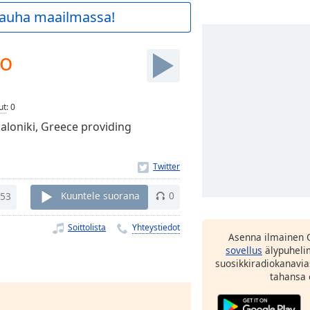
 rauha maailmassa!
io
ut
:
0
aloniki, Greece providing
53
Kuuntele suorana
0
Soittolista
Yhteystiedot
Asenna ilmainen 
sovellus
älypuhelim
suosikkiradiokanavia
tahansa 