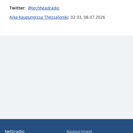
the
Twitter:
@techheadradio
window.
Aika kaupungissa Thessaloniki
:
02:33
,
08.07.2026
Text
Color
Opacity
Text
Background
Color
Opacity
Caption
Area
Background
Nettiradio
Naapurimaat