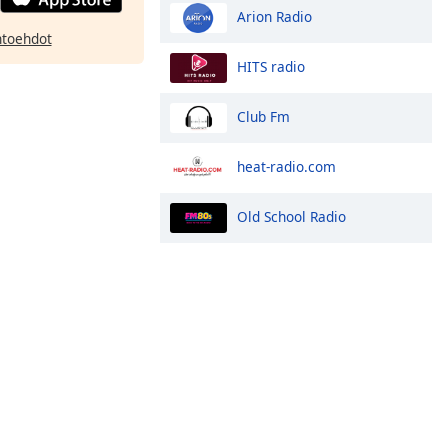
Arion Radio
htoehdot
HITS radio
Club Fm
heat-radio.com
Old School Radio