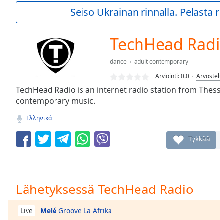
Current
Seiso Ukrainan rinnalla. Pelasta
Time
0:00
/
Duration
-:-
TechHead Rad
Loaded
:
0.00%
dance
adult contemporary
0:00
Arviointi:
0.0
Arvostel
Stream
Type
TechHead Radio is an internet radio station from Thess
LIVE
contemporary music.
Seek to
live,
currently
Ελληνικά
behind
live
LIVE
Tykkää
Remaining
Time
-
-:-
1x
Lähetyksessä TechHead Radio
Playback
Rate
Melé
Groove La Afrika
Live