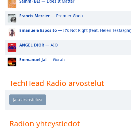
Samm (BE)
— Does It Matter
Audio
Track
Francis Mercier
— Premier Gaou
Picture-
in-
Picture
Emanuele Esposito
— It's Not Right (feat. Helen Tesfazghi
Fullscreen
This
ANGEL DIOR
— AIO
is
a
modal
Emmanuel Jal
— Gorah
window.
Beginning
TechHead Radio arvostelut
of
dialog
window.
Escape
will
cancel
Radion yhteystiedot
and
close