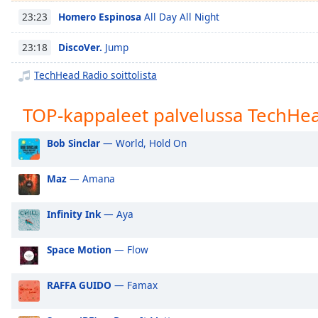
Chapters
Homero Espinosa
All Day All Night
23:23
Chapters
DiscoVer.
Jump
23:18
Descriptions
TechHead Radio soittolista
descriptions
off
,
TOP-kappaleet palvelussa TechHe
selected
Bob Sinclar
— World, Hold On
Subtitles
subtitles
Maz
— Amana
settings
,
opens
Infinity Ink
— Aya
subtitles
settings
dialog
Space Motion
— Flow
subtitles
off
,
RAFFA GUIDO
— Famax
selected