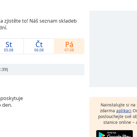
u a zjistěte to! Náš seznam skladeb
dní.
St
Čt
Pá
05.08
06.08
07.08
:39)
eposkytuje
 den.
Nainstalujte si n
zdarma
aplikaci
On
poslouchejte své o
stanice online – 