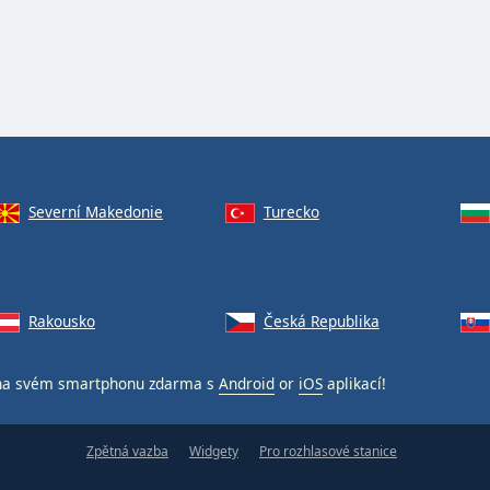
Severní Makedonie
Turecko
Rakousko
Česká Republika
a svém smartphonu zdarma s
Android
or
iOS
aplikací!
Zpětná vazba
Widgety
Pro rozhlasové stanice