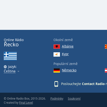
Audio
Track
Picture-
in-
Picture
Fullscreen
This
is
Online Rádio
Okolní země
a
Řecko
Albánie
modal
window.
Kypr
Populární země
Beginning
Jazyk:
of
Německo
Čeština
dialog
window.
Poslouchejte
Contact Radio
n
Escape
will
cancel
© Online Radio Box, 2015-2026.
Podmínky
Soukromí
and
Created by
Final Level
close