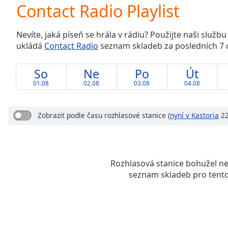
Current
Contact Radio Playlist
Time
0:00
/
Nevíte, jaká píseň se hrála v rádiu? Použijte naši služb
Duration
-:-
ukládá
Contact Radio
seznam skladeb za posledních 7 
Loaded
:
0.00%
0:00
So
Ne
Po
Út
Stream
01.08
02.08
03.08
04.08
Type
LIVE
Seek to
live,
Zobrazit podle času rozhlasové stanice
(
nyní v Kastoria
22
currently
behind
live
LIVE
Remaining
Time
-
Rozhlasová stanice bohužel n
-:-
seznam skladeb pro tento
1x
Playback
Rate