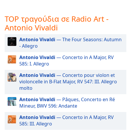
Beginning
Radio Art - Positive Energy
of
dialog
Radio Art - Lute
TOP τραγούδια σε Radio Art -
window.
Radio Art - Shakuhachi
Antonio Vivaldi
Escape
will
Radio Art - Didgeridoo
cancel
Antonio Vivaldi
— The Four Seasons: Autumn
Radio Art - Reiki
and
- Allegro
close
Radio Art - Lullaby
Antonio Vivaldi
— Concerto in A Major, RV
the
Radio Art - Ambient Piano
585: I. Allegro
window.
Radio Art - Yoga
Antonio Vivaldi
— Concerto pour violon et
Text
violoncelle in B-Flat Major, RV 547: III. Allegro
Radio Art - Aura Cleansing
Color
molto
Radio Art - Mantras
Antonio Vivaldi
— Pâques, Concerto en Ré
Radio Art - Meditation
Opacity
Mineur, BWV 596: Andante
Radio Art - Healing & Recovery
Antonio Vivaldi
— Concerto in A Major, RV
Text
Radio Art - Nature
585: III. Allegro
Background
Radio Art - New Age