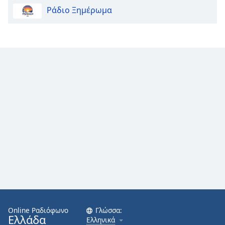
Radio Art - Music for Kids
Ράδιο Ξημέρωμα
Radio Art - Inspire
Radio Art - Paris
Radio Art - Tokyo
Radio Art - Rome
Radio Art - Lounge
Radio Art - Smooth Lounge
Radio Art - Vocal Lounge
Radio Art - Flamenco
Radio Art - Salsa
Radio Art - Bosa Nova
Radio Art - Latin Mix
Radio Art - Tango
Online Ραδιόφωνο
Γλώσσα:
Ελλάδα
Ελληνικά
Radio Art - Swing