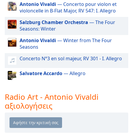
Color
Antonio Vivaldi
— Concerto pour violon et
Radio Art - Vocal New Age
violoncelle in B-Flat Major, RV 547: I. Allegro
Radio Art - Ambient Dreamscapes
Opacity
Salzburg Chamber Orchestra
— The Four
Radio Art - Ambient
Seasons: Winter
Caption
Radio Art - Mindfulness & Wisdom
Antonio Vivaldi
— Winter from The Four
Area
Radio Art - Chillout
Seasons
Background
Color
Radio Art - Chillout & Tropical
Concerto N°3 en sol majeur, RV 301 - I. Allegro
Radio Art - Vocal Chillout
Opacity
Salvatore Accardo
— Allegro
Radio Art - Love & Relationships
Radio Art - Music for Moms
Font
Radio Art - Love Songs
Radio Art - Antonio Vivaldi
Size
αξιολογήσεις
Radio Art - Classical for Sleep
Text
Radio Art - After Midnight
Edge
Radio Art - Classical Essentials
Style
Radio Art - Classical Relaxation