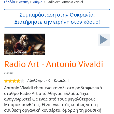
is
Ελλάδα
Αττική
Αθήνα
Radio Art - Antonio Vivaldi
loading.
Play
Συμπαράσταση στην Ουκρανία.
Video
Διατήρηστε την ειρήνη στον κόσμο!
Play
Skip
Backward
Skip
Forward
Mute
Current
Time
0:00
Radio Art - Antonio Vivaldi
/
Duration
-:-
classic
Loaded
:
0.00%
Αξιολόγηση:
4.0
Κριτικές
:
1
Stream
Antonio Vivaldi είναι ένα κανάλι στο ραδιοφωνικό
Type
LIVE
σταθμό Radio Art από Αθήναι, Ελλάδα. Έχει
Seek to
αναγνωριστεί ως ένας από τους μεγαλύτερους
live,
Μπαρόκ συνθέτες. Είναι γνωστός κυρίως για τη
currently
σύνθεση οργανική κονσέρτα. όμορφη τη μουσική
behind
live
LIVE