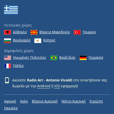
Radio Art - Workout Grooves
Radio Art - Rock & Indie
Radio Art - Solo Guitar
Γειτονικές χώρες
Radio Art - Setar
Αλβανία
Βόρεια Μακεδονία
Τουρκία
Radio Art - Relaxing (Violin, Piano & Cello)
Βουλγαρία
Κύπρος
Radio Art - Pilates
Δημοφιλείς χώρες
Radio Art - Massage
Ηνωμένες Πολιτείες
Βραζιλίας
Γερμανία
Radio Art - Reflexology
Γαλλία
Radio Art - Aromatherapy
Radio Art - Acupuncture
Ακούστε
Radio Art - Antonio Vivaldi
στο smartphone σας
δωρεάν με την
Android
ή
iOS
εφαρμογή!
Radio Art - Tantra
Radio Art - Zen
Αφρική
Ασία
Βόρεια Αμερική
Νότια Αμερική
Ευρώπη
Radio Art - Shamanic
Ωκεανία
Radio Art - Ancient Solfeggio Frequencies