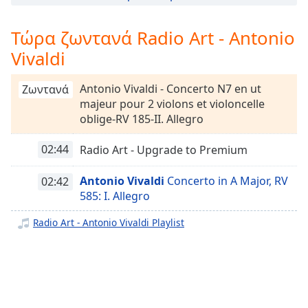
opens
Radio Art - Piano & Guitar
subtitles
Τώρα ζωντανά Radio Art - Antonio
Radio Art - Piano Jazz
settings
Vivaldi
Radio Art - Frederic Chopin
dialog
subtitles
Radio Art - Solo Piano
off
,
Antonio Vivaldi - Concerto N7 en ut
Ζωντανά
Radio Art - Sleep
selected
majeur pour 2 violons et violoncelle
oblige-RV 185-II. Allegro
Radio Art - Romantic Period
Audio
Track
Radio Art - Film Scores
02:44
Radio Art - Upgrade to Premium
Radio Art - Workout Classical
Picture-
in-
Antonio Vivaldi
Concerto in A Major, RV
02:42
Picture
Radio Art - Fusion
585: I. Allegro
Fullscreen
Radio Art - Vocal Jazz
This
Radio Art - Antonio Vivaldi Playlist
is
Radio Art - Ethnic
a
Radio Art - Just Jazz
modal
window.
Radio Art - L.V Beethoven
Radio Art - J.S. Bach