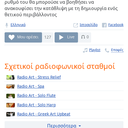
ρυθμό του θα μπορούσε να βοηθήσει να
Remaining
ανακουφίσει την κατάθλιψη με τη δημιουργία ενός
Time
-
θετικού περιβάλλοντος
-:-
Ελληνικά
Ιστοσελίδα
1x
Μου αρέσει
127
Live
0
Playback
Rate
Playlist
Επαφές
Chapters
Chapters
Σχετικοί ραδιοφωνικοί σταθμοί
Descriptions
Radio Art - Stress Relief
descriptions
Radio Art - Spa
off
,
Radio Art - Solo Flute
selected
Radio Art - Solo Harp
Subtitles
Radio Art - Greek Art Upbeat
subtitles
Radio Art - Wolfgang A. Mozart
Περισσότερα
settings
,