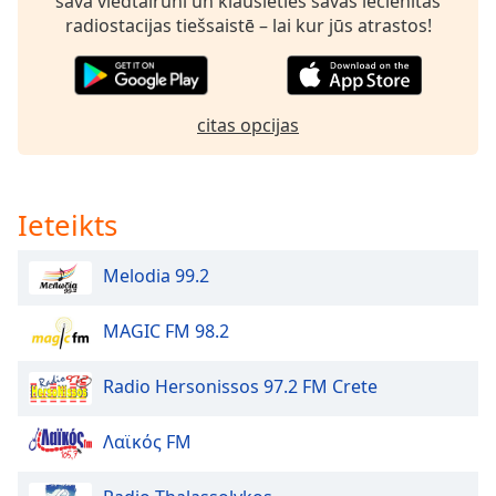
savā viedtālrunī un klausieties savas iecienītās
dialog
radiostacijas tiešsaistē – lai kur jūs atrastos!
window.
Escape
will
cancel
citas opcijas
and
close
the
window.
Ieteikts
Text
Melodia 99.2
Color
MAGIC FM 98.2
Opacity
Radio Hersonissos 97.2 FM Crete
Text
Background
Λαϊκός FM
Color