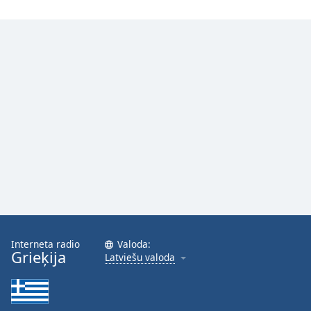
Family
Reset
Done
Close
Modal
Dialog
End
of
dialog
window.
Interneta radio
Valoda:
Grieķija
Latviešu valoda