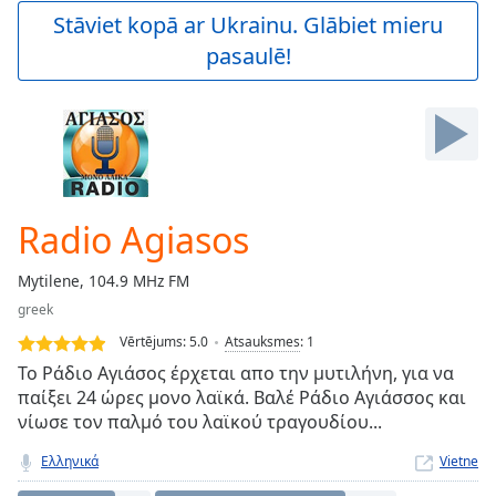
Play
Stāviet kopā ar Ukrainu. Glābiet mieru
Video
pasaulē!
Play
Skip
Backward
Skip
Forward
Mute
Current
Time
0:00
Radio Agiasos
/
Duration
-:-
Mytilene, 104.9 MHz FM
Loaded
:
greek
0.00%
Stream
Vērtējums:
5.0
Atsauksmes
:
1
Type
LIVE
Το Ράδιο Αγιάσος έρχεται απο την μυτιλήνη, για να
Seek to
παίξει 24 ώρες μονο λαϊκά. Βαλέ Ράδιο Αγιάσσος και
live,
νίωσε τον παλμό του λαϊκού τραγουδίου...
currently
behind
live
LIVE
Ελληνικά
Vietne
Remaining