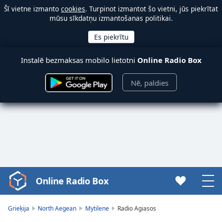
Šī vietne izmanto
cookies
. Turpinot izmantot šo vietni, jūs piekrītat
mūsu sīkdatņu izmantošanas politikai.
Instalē bezmaksas mobilo lietotni
Online Radio Box
Nē, paldies
Online Radio Box
Video
Player
is
Grieķija
North Aegean
Mytilene
Radio Agiasos
loading.