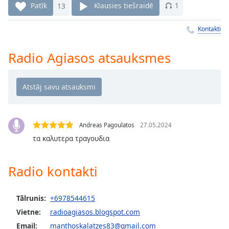
Time
-
Patīk
13
Klausies tiešraidē
1
-:-
Kontakti
1x
Playback
Radio Agiasos atsauksmes
Rate
Chapters
Chapters
Descriptions
Andreas Pagoulatos
27.05.2024
descriptions
τα καλυτερα τραγουδια
off
,
selected
Radio kontakti
Subtitles
subtitles
Tālrunis:
+6978544615
settings
,
Vietne:
radioagiasos.blogspot.com
opens
Email:
manthoskalatzes83@gmail.com