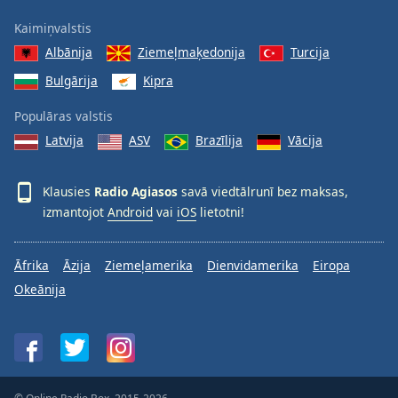
Kaimiņvalstis
Albānija
Ziemeļmaķedonija
Turcija
Bulgārija
Kipra
Populāras valstis
Latvija
ASV
Brazīlija
Vācija
Klausies
Radio Agiasos
savā viedtālrunī bez maksas,
izmantojot
Android
vai
iOS
lietotni!
Āfrika
Āzija
Ziemeļamerika
Dienvidamerika
Eiropa
Okeānija