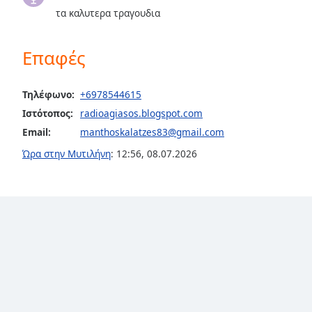
Audio
τα καλυτερα τραγουδια
Track
Picture-
Επαφές
in-
Picture
Fullscreen
Τηλέφωνο:
+6978544615
This
is
Ιστότοπος:
radioagiasos.blogspot.com
a
Email:
manthoskalatzes83@gmail.com
modal
Ώρα στην Μυτιλήνη
:
12:56
,
08.07.2026
window.
Beginning
of
dialog
window.
Escape
will
cancel
and
close