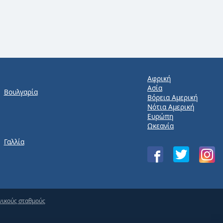
Αφρική
Ασία
Βουλγαρία
Βόρεια Αμερική
Νότια Αμερική
Ευρώπη
Ωκεανία
Γαλλία
νικούς σταθμούς