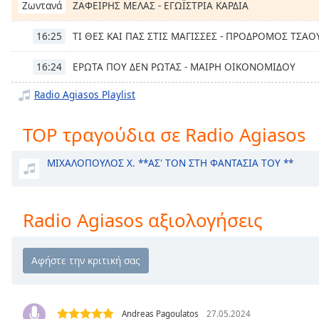
ZAΦΕΙΡΗΣ ΜΕΛΑΣ - ΕΓΩΪΣΤΡΙΑ ΚΑΡΔΙΑ
Chapters
Ζωντανά
Chapters
ΤΙ ΘΕΣ ΚΑΙ ΠΑΣ ΣΤΙΣ ΜΑΓΙΣΣΕΣ - ΠΡΟΔΡΟΜΟΣ ΤΣΑΟ
16:25
Descriptions
ΕΡΩΤΑ ΠΟΥ ΔΕΝ ΡΩΤΑΣ - ΜΑΙΡΗ ΟΙΚΟΝΟΜΙΔΟΥ
16:24
descriptions
Radio Agiasos Playlist
off
,
selected
TOP τραγούδια σε Radio Agiasos
Subtitles
ΜΙΧΑΛΟΠΟΥΛΟΣ Χ. **ΑΣ' ΤΟΝ ΣΤΗ ΦΑΝΤΑΣΙΑ ΤΟΥ **
subtitles
settings
,
opens
Radio Agiasos αξιολογήσεις
subtitles
settings
dialog
subtitles
off
,
selected
Andreas Pagoulatos
27.05.2024