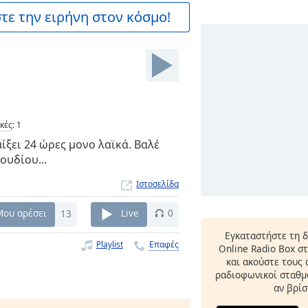
ε την ειρήνη στον κόσμο!
ικές
:
1
ίξει 24 ώρες μονο λαϊκά. Βαλέ
ουδίου...
Ιστοσελίδα
Μου αρέσει
13
Live
0
Εγκαταστήστε τη 
Playlist
Επαφές
Online Radio Box σ
και ακούστε τους
ραδιοφωνικοί σταθμο
αν βρίσ