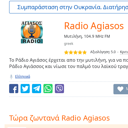
Current
Συμπαράσταση στην Ουκρανία. Διατήρηστ
Time
0:00
/
Duration
-:-
Radio Agiasos
Loaded
:
0.00%
Μυτιλήνη, 104.9 MHz FM
0:00
greek
Stream
Type
LIVE
Αξιολόγηση:
5.0
Κριτ
Seek to
Το Ράδιο Αγιάσος έρχεται απο την μυτιλήνη, για να πα
live,
Ράδιο Αγιάσσος και νίωσε τον παλμό του λαϊκού τραγ
currently
behind
live
LIVE
Ελληνικά
Remaining
Time
-
-:-
1x
Playback
Τώρα ζωντανά Radio Agiasos
Rate