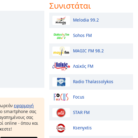
Συνιστάται
Melodia 99.2
Sohos FM
MAGIC FM 98.2
Λαϊκός FM
Radio Thalassolykos
Focus
δωρεάν
εφαρμογή
το smartphone σας
STAR FM
 αγαπημένους σας
ί online - όπου και
Ksenyxtis
κεστε!