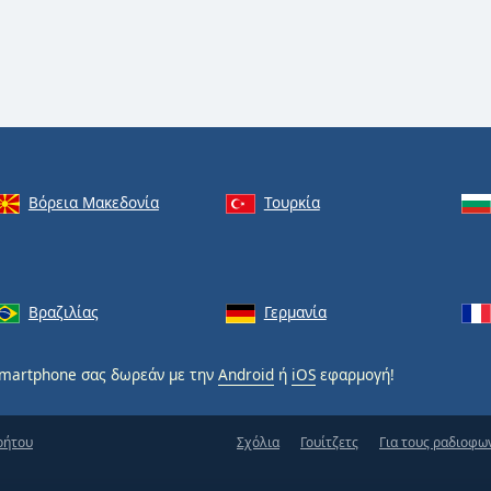
Βόρεια Μακεδονία
Τουρκία
Βραζιλίας
Γερμανία
martphone σας δωρεάν με την
Android
ή
iOS
εφαρμογή!
ρήτου
Σχόλια
Γουίτζετς
Για τους ραδιοφω