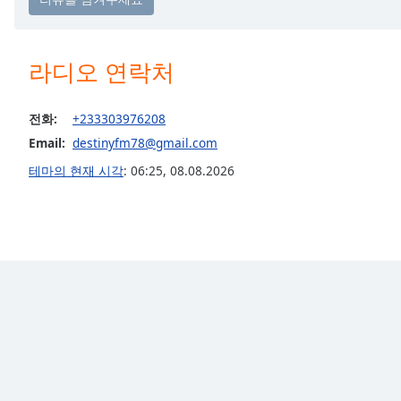
Chapters
Chapters
라디오 연락처
Descriptions
descriptions
전화:
+233303976208
off
,
Email:
destinyfm78@gmail.com
selected
테마의 현재 시각
:
06:25
,
08.08.2026
Subtitles
subtitles
settings
,
opens
subtitles
settings
dialog
subtitles
off
,
selected