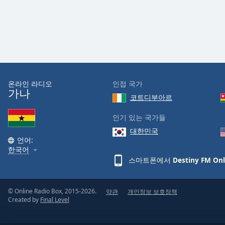
Audio
Track
Picture-
in-
Picture
Fullscreen
This
is
온라인 라디오
인접 국가
a
가나
코트디부아르
modal
window.
인기 있는 국가들
대한민국
Beginning
언어:
of
한국어
dialog
스마트폰에서
Destiny FM Onl
window.
Escape
will
© Online Radio Box, 2015-2026.
약관
개인정보 보호정책
Created by
Final Level
cancel
and
close