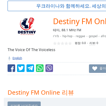
Current
우크라이나와 함께하세요. 세상의
Time
0:00
/
Duration
-:-
Destiny FM On
Loaded
:
0.00%
테마, 88.1 MHz FM
0:00
r'n'b
hip-hop
reggae
gospel
afr
Stream
Type
LIVE
평점:
0.0
리뷰
:
0
Seek to
The Voice Of The Voiceless
live,
currently
English
behind
live
LIVE
Remaining
좋아
Time
-
-:-
1x
Destiny FM Online 리뷰
Playback
Rate