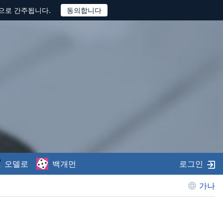
것으로 간주됩니다.
오델로
백개먼
로그인
가나