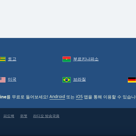
토고
부르키나파소
미국
브라질
ine
를 무료로 들어보세요!
Android
또는
iOS
앱을 통해 이용할 수 있습니
피드백
위젯
라디오 방송국용