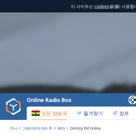
이 사이트는
cookies
을(를) 사용
Video
Player
is
loading.
Play
Video
Online Radio Box
Play
Skip
모든 방송국
즐겨찾기
장르
Backward
Skip
Forward
가나
그레이터아크라 주
테마
Destiny FM Online
Mute