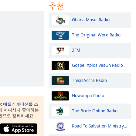
추천
Ghana Music Radio
The Original Word Radio
3FM
Gospel XplosivesGh Radio
ThisisAccra Radio
Ndwompa Radio
ox
애플리케이션
를 스
제 어디서나 좋아하는
The Bride Online Radio
인으로 청취하세요!
Road To Salvation Ministry Radio