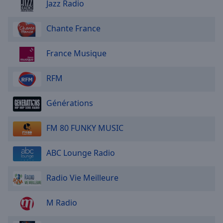
Jazz Radio
Done
Close
Modal
Chante France
Dialog
End
of
France Musique
dialog
window.
RFM
Générations
FM 80 FUNKY MUSIC
ABC Lounge Radio
Radio Vie Meilleure
M Radio