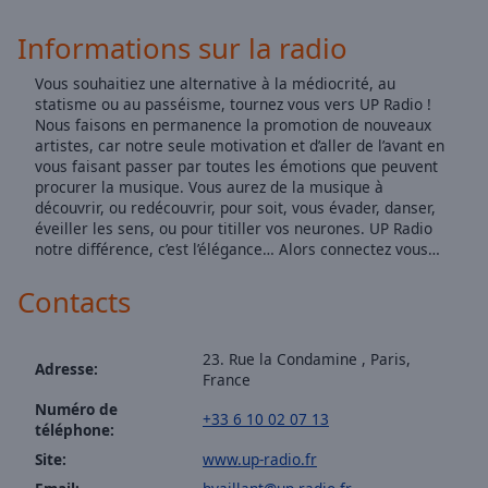
selected
Informations sur la radio
Audio
Track
Vous souhaitiez une alternative à la médiocrité, au
statisme ou au passéisme, tournez vous vers UP Radio !
Picture-
Nous faisons en permanence la promotion de nouveaux
in-
artistes, car notre seule motivation et d’aller de l’avant en
Picture
vous faisant passer par toutes les émotions que peuvent
Fullscreen
procurer la musique. Vous aurez de la musique à
This
découvrir, ou redécouvrir, pour soit, vous évader, danser,
is
éveiller les sens, ou pour titiller vos neurones. UP Radio
notre différence, c’est l’élégance… Alors connectez vous…
a
modal
Contacts
window.
Beginning
23. Rue la Condamine , Paris,
Adresse:
of
France
dialog
Numéro de
+33 6 10 02 07 13
window.
téléphone:
Escape
Site:
www.up-radio.fr
will