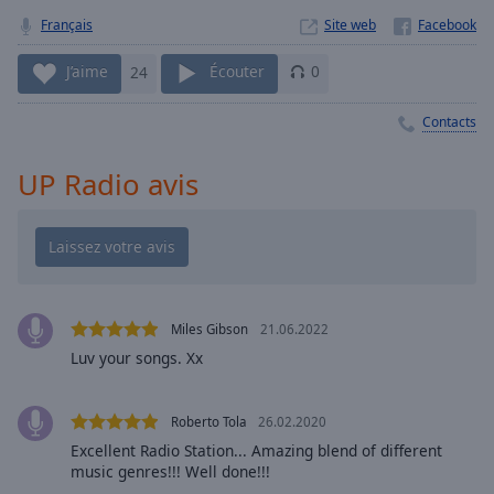
Playback
Rate
Français
Site web
Chapters
J’aime
24
Écouter
0
Chapters
Contacts
Descriptions
UP Radio avis
descriptions
off
,
selected
Subtitles
subtitles
Miles Gibson
21.06.2022
settings
,
Luv your songs. Xx
opens
subtitles
settings
Roberto Tola
26.02.2020
dialog
Excellent Radio Station... Amazing blend of different
subtitles
music genres!!! Well done!!!
off
,