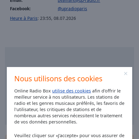
Email:
bvaillant@up-radio.fr
cancel
and
Facebook:
@upradioparis
close
Heure à Paris
:
23:55
,
08.07.2026
the
window.
Text
Color
Opacity
Nous utilisons des cookies
Text
Online Radio Box
utilise des cookies
afin d'offrir le
Background
meilleur service à nos utilisateurs. Les stations de
Color
radio et les genres musicaux préférés, les favoris de
l'utilisateur, les critiques de stations et de
nombreux autres services nécessitent le traitement
Opacity
de vos données personnelles.
Caption
Veuillez cliquer sur «J'accepte» pour vous assurer de