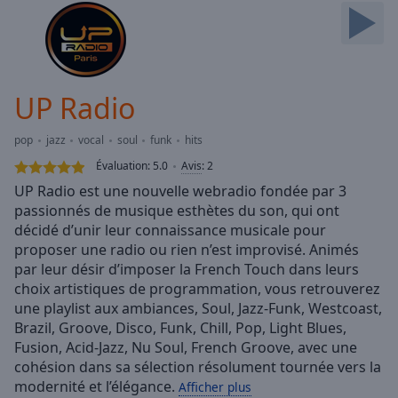
Skip
Forward
Mute
Current
Time
0:00
UP Radio
/
Duration
-:-
pop
jazz
vocal
soul
funk
hits
Loaded
:
0.00%
Évaluation:
5.0
Avis
:
2
Stream
UP Radio est une nouvelle webradio fondée par 3
Type
LIVE
passionnés de musique esthètes du son, qui ont
Seek to
décidé d’unir leur connaissance musicale pour
live,
proposer une radio ou rien n’est improvisé. Animés
currently
par leur désir d’imposer la French Touch dans leurs
behind
live
LIVE
choix artistiques de programmation, vous retrouverez
Remaining
une playlist aux ambiances, Soul, Jazz-Funk, Westcoast,
Time
-
Brazil, Groove, Disco, Funk, Chill, Pop, Light Blues,
-:-
Fusion, Acid-Jazz, Nu Soul, French Groove, avec une
cohésion dans sa sélection résolument tournée vers la
1x
modernité et l’élégance.
Afficher plus