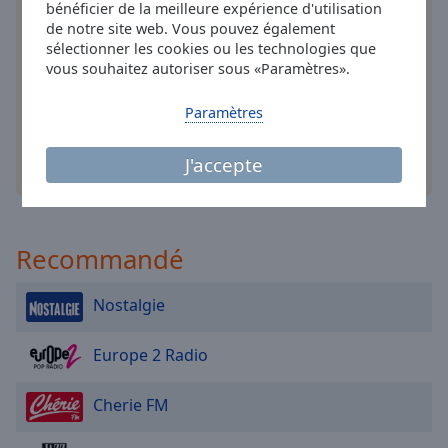
Area
bénéficier de la meilleure expérience d'utilisation
Installez
l'application
gratuite Online Radio Box
de notre site web. Vous pouvez également
Background
pour votre téléphone intelligent et d'écouter vos
sélectionner les cookies ou les technologies que
Color
stations de radio préférées en ligne où que vous
vous souhaitez autoriser sous «Paramètres».
soyez!
Opacity
Paramètres
J'accepte
autres options
Font
Size
Text
Recommandé
Edge
Style
Nostalgie
Font
Europe 2 Radio
Family
Cherie FM
Reset