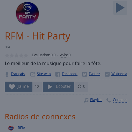
Skip
Forward
Mute
Current
Time
0:00
RFM - Hit Party
/
Duration
-:-
hits
Loaded
:
0.00%
Évaluation:
0.0
Avis
:
0
Stream
Le meilleur de la musique pour faire la fête.
Type
LIVE
Français
Site web
Seek to
live,
currently
J’aime
18
Écouter
0
behind
live
LIVE
Remaining
Playlist
Contacts
Time
-
-:-
Radios de connexes
1x
RFM