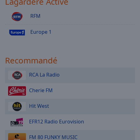
Lagardère Active
RFM
Europe 1
Recommandé
RCA La Radio
Cherie FM
Hit West
EFR12 Radio Eurovision
FM 80 FUNKY MUSIC