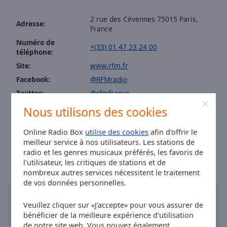
Area
Background
2 rue des Cévennes 75015 Paris,
Adresse:
Color
France
Numéro de
+(33) 01 47 23 24 00
téléphone:
Opacity
Site:
www.rfm.fr
Facebook:
@RFMradio
Font
Twitter:
@rfmfrance
Size
Instagram:
@radiorfm
Nous utilisons des cookies
Youtube:
@radioRFM
Text
Online Radio Box
utilise des cookies
afin d'offrir le
Heure à Paris
:
22:32
,
08.06.2026
Edge
meilleur service à nos utilisateurs. Les stations de
Style
radio et les genres musicaux préférés, les favoris de
l'utilisateur, les critiques de stations et de
nombreux autres services nécessitent le traitement
Font
de vos données personnelles.
Family
Veuillez cliquer sur «J'accepte» pour vous assurer de
bénéficier de la meilleure expérience d'utilisation
Reset
de notre site web. Vous pouvez également