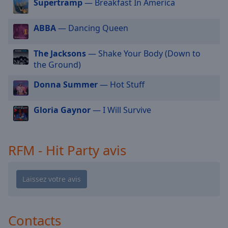
cancel
Supertramp
— Breakfast In America
and
close
ABBA
— Dancing Queen
the
window.
The Jacksons
— Shake Your Body (Down to
the Ground)
Text
Color
Donna Summer
— Hot Stuff
Gloria Gaynor
— I Will Survive
Opacity
Text
RFM - Hit Party avis
Background
Color
Opacity
Contacts
Caption