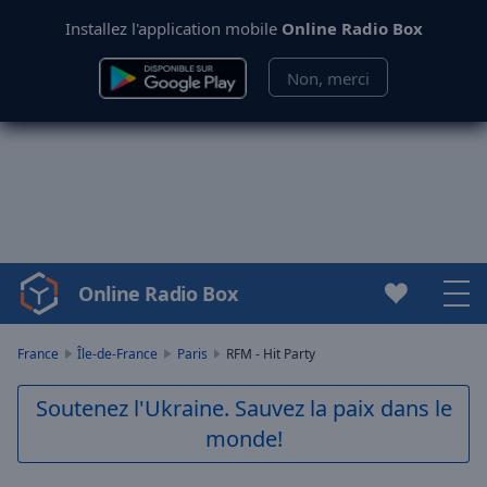
Installez l'application mobile
Online Radio Box
Non, merci
Online Radio Box
Video
Player
is
France
Île-de-France
Paris
RFM - Hit Party
loading.
Play
Soutenez l'Ukraine. Sauvez la paix dans le
Video
monde!
Play
Skip
Backward