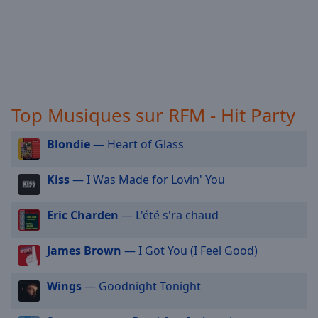
selected
RFM - 70's
Purecharts Awards 2023 by RFM
Audio
Track
Picture-
in-
Picture
Top Musiques sur RFM - Hit Party
Fullscreen
This
Blondie
— Heart of Glass
is
a
modal
Kiss
— I Was Made for Lovin' You
window.
Eric Charden
— L'été s'ra chaud
Beginning
of
James Brown
— I Got You (I Feel Good)
dialog
window.
Wings
— Goodnight Tonight
Escape
will