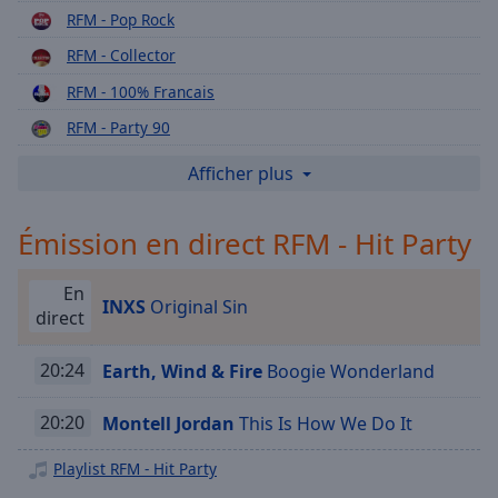
Playback
RFM - Pop Rock
Rate
RFM - Collector
Chapters
RFM - 100% Francais
Chapters
RFM - Party 90
Descriptions
RFM - Lounge
Afficher plus
descriptions
RFM - Night Fever
off
,
Émission en direct RFM - Hit Party
selected
RFM - Love Songs
RFM - 80's
Subtitles
En
INXS
Original Sin
RFM - Le Hit
direct
subtitles
RFM - Chagrins d'Amour
settings
,
20:24
Earth, Wind & Fire
Boogie Wonderland
opens
RFM - Slow
subtitles
RFM - 100 % New Wave
settings
20:20
Montell Jordan
This Is How We Do It
dialog
Radio Manoeuvre by RFM
subtitles
Playlist RFM - Hit Party
RFM - La Radio Couleur
off
,