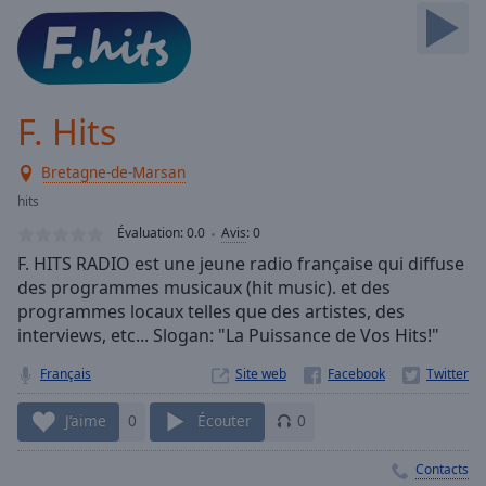
Skip
Forward
Mute
Current
Time
0:00
F. Hits
/
Duration
-:-
Bretagne-de-Marsan
Loaded
:
0.00%
hits
Stream
Évaluation:
0.0
Avis
:
0
Type
LIVE
F. HITS RADIO est une jeune radio française qui diffuse
Seek to
des programmes musicaux (hit music). et des
live,
programmes locaux telles que des artistes, des
currently
behind
interviews, etc... Slogan: "La Puissance de Vos Hits!"
live
LIVE
Remaining
Français
Site web
Time
-
-:-
J’aime
0
Écouter
0
1x
Contacts