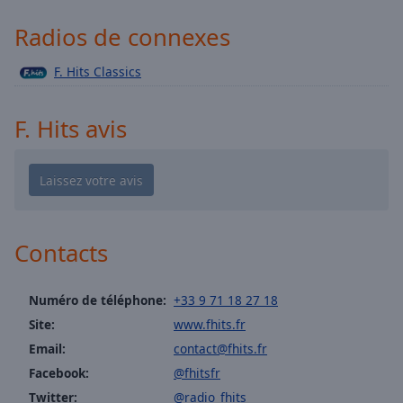
Playback
Rate
Radios de connexes
Chapters
F. Hits Classics
Chapters
Descriptions
F. Hits avis
descriptions
off
,
selected
Subtitles
Contacts
subtitles
settings
,
opens
Numéro de téléphone:
+33 9 71 18 27 18
subtitles
Site:
www.fhits.fr
settings
Email:
contact@fhits.fr
dialog
Facebook:
@fhitsfr
subtitles
Twitter:
@radio_fhits
off
,