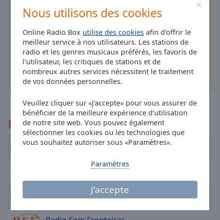
cancel
Installez
l'application
gratuite Online Radio Box
Nous utilisons des cookies
and
pour votre téléphone intelligent et d'écouter vos
close
stations de radio préférées en ligne où que vous
Online Radio Box
utilise des cookies
afin d'offrir le
the
soyez!
meilleur service à nos utilisateurs. Les stations de
window.
radio et les genres musicaux préférés, les favoris de
l'utilisateur, les critiques de stations et de
Text
nombreux autres services nécessitent le traitement
Color
autres options
de vos données personnelles.
Veuillez cliquer sur «J'accepte» pour vous assurer de
Opacity
bénéficier de la meilleure expérience d'utilisation
Recommandé
de notre site web. Vous pouvez également
sélectionner les cookies ou les technologies que
Text
vous souhaitez autoriser sous «Paramètres».
Background
Cherie FM
Color
Paramètres
Tropiques FM
Opacity
J'accepte
FM 80 FUNKY MUSIC
Caption