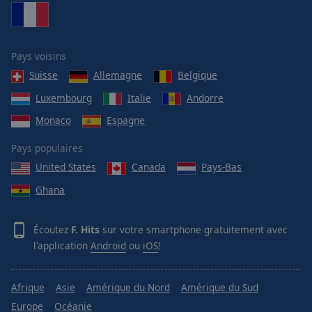
Pays voisins
Suisse
Allemagne
Belgique
Luxembourg
Italie
Andorre
Monaco
Espagne
Pays populaires
United States
Canada
Pays-Bas
Ghana
Écoutez
F. Hits
sur votre smartphone gratuitement avec
l'application
Android
ou
iOS
!
Afrique
Asie
Amérique du Nord
Amérique du Sud
Europe
Océanie