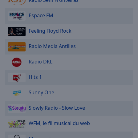
Radio Sem Fronteiras
Area
Background
Espace FM
Color
Feeling Floyd Rock
Opacity
Radio Media Antilles
Font
Size
Radio DKL
Text
Hits 1
Edge
Style
Sunny One
Slowly Radio - Slow Love
Font
Family
WFM, le fil musical du web
Reset