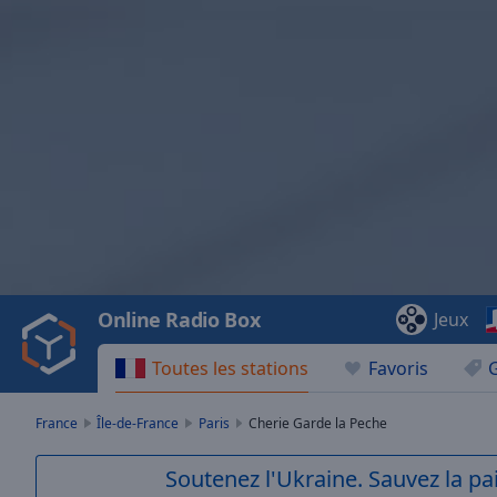
Video
Player
is
loading.
Play
Video
Online Radio Box
Jeux
Play
Skip
Toutes les stations
Favoris
Backward
Skip
Forward
France
Île-de-France
Paris
Cherie Garde la Peche
Mute
Current
Soutenez l'Ukraine. Sauvez la p
Time
0:00