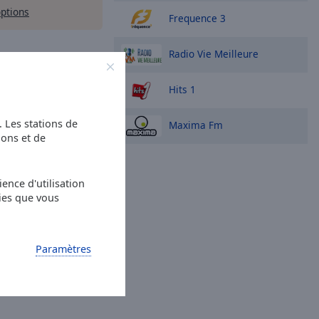
options
Frequence 3
Radio Vie Meilleure
Hits 1
s. Les stations de
Maxima Fm
ions et de
ence d'utilisation
ies que vous
Paramètres