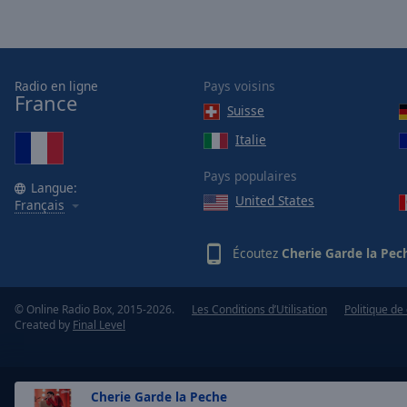
window.
Text
Color
Radio en ligne
Pays voisins
France
Suisse
Opacity
Italie
Text
Pays populaires
Langue:
Background
United States
Français
Color
Écoutez
Cherie Garde la Pec
Opacity
© Online Radio Box, 2015-2026.
Les Conditions d’Utilisation
Politique de 
Caption
Created by
Final Level
Area
Background
Color
Cherie Garde la Peche