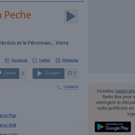
a Peche
mbrésis et le Péronnais... Votre
J’aime
0
Écouter
0
Contacts
Installez
l'applicati
Radio Box pour 
intelligent et d'éco
radio préférées en
soy
erie Pop
erie RnB
erie Jazzy