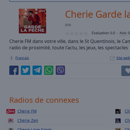
/
Duration
-:-
Cherie Garde l
Loaded
:
0.00%
pop
0:00
Évaluation:
0.0
Avis
:
0
Stream
Type
Cherie FM dans votre ville, dans le St Quentinois, le Ca
LIVE
radio de proximité, toute l'actu, les jeux, les spectacles
Seek to
live,
currently
Français
Site web
behind
live
LIVE
Remaining
Time
-
-:-
1x
Radios de connexes
Playback
Rate
Cherie FM
Ch
Cherie Zen
Ch
Chapters
Cherie Love Songs
Ch