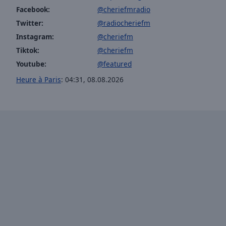
Facebook:
@cheriefmradio
Picture-
in-
Twitter:
@radiocheriefm
Picture
Instagram:
@cheriefm
Fullscreen
This
Tiktok:
@cheriefm
is
Youtube:
@featured
a
Heure à Paris
:
04:31
,
08.08.2026
modal
window.
Beginning
of
dialog
window.
Escape
will
cancel
and
close
the