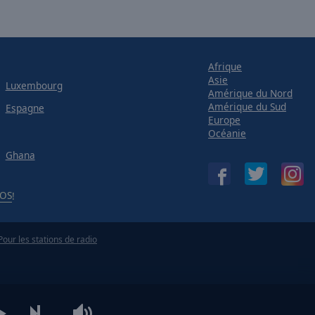
Afrique
Asie
Luxembourg
Amérique du Nord
Amérique du Sud
Espagne
Europe
Océanie
Ghana
iOS
!
Pour les stations de radio