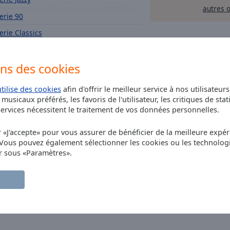
autres 
erie 90
erie Classics
erie Feel Good Music
ons des cookies
erie la Playlist 2000
ERIE Best Of 2000
utilise des cookies
afin d'offrir le meilleur service à nos utilisateur
erie Generation 2000
musicaux préférés, les favoris de l'utilisateur, les critiques de stat
rvices nécessitent le traitement de vos données personnelles.
erie Soleil
r «J'accepte» pour vous assurer de bénéficier de la meilleure expéri
erie Francais 2000
 Vous pouvez également sélectionner les cookies ou les technolog
erie Morning Motivation
r sous «Paramètres».
erie Soft Rock