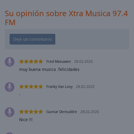
cancel
and
Su opinión sobre Xtra Musica 97.4
close
FM
the
window.
Text
Color
Fred Meeuwen
28.02.2020
Opacity
muy buena musica .felicidades
Text
Franky Van Looy
28.02.2020
Background
-
Color
Gunnar Dereuddre
28.02.2020
Opacity
Nice !!!
Caption