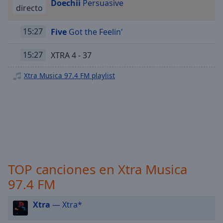
Playback
Doechii
Persuasive
directo
Rate
Chapters
15:27
Five
Got the Feelin'
Chapters
15:27
XTRA 4 - 37
Descriptions
Xtra Musica 97.4 FM playlist
descriptions
off
,
selected
Subtitles
subtitles
settings
,
TOP canciones en Xtra Musica
opens
subtitles
97.4 FM
settings
dialog
Xtra
— Xtra*
subtitles
off
,