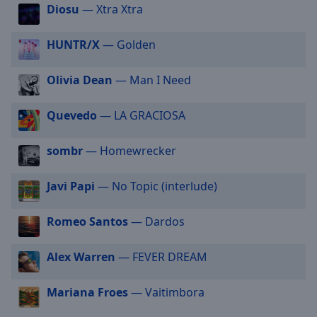
Diosu
— Xtra Xtra
selected
Audio
HUNTR/X
— Golden
Track
Olivia Dean
— Man I Need
Picture-
in-
Picture
Quevedo
— LA GRACIOSA
Fullscreen
This
is
sombr
— Homewrecker
a
modal
Javi Papi
— No Topic (interlude)
window.
Romeo Santos
— Dardos
Beginning
of
Alex Warren
— FEVER DREAM
dialog
window.
Escape
Mariana Froes
— Vaitimbora
will