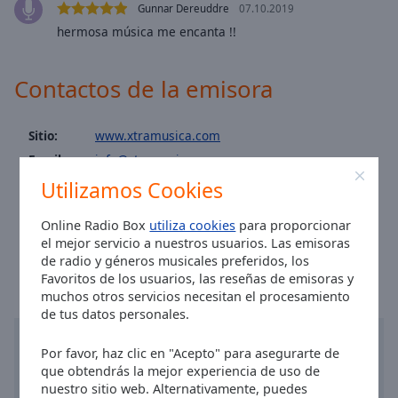
Area
Gunnar Dereuddre
07.10.2019
Background
hermosa música me encanta !!
Color
Contactos de la emisora
Opacity
Sitio:
www.xtramusica.com
Font
Email:
info@xtramusica.com
Size
Facebook:
@XtraMusica1
Utilizamos Cookies
Twitter:
@xtramusica
Text
Online Radio Box
utiliza cookies
para proporcionar
Hora en La Oliva
:
16:32
,
08.06.2026
Edge
el mejor servicio a nuestros usuarios. Las emisoras
Style
de radio y géneros musicales preferidos, los
Favoritos de los usuarios, las reseñas de emisoras y
muchos otros servicios necesitan el procesamiento
Font
de tus datos personales.
Family
Por favor, haz clic en "Acepto" para asegurarte de
que obtendrás la mejor experiencia de uso de
Reset
nuestro sitio web. Alternativamente, puedes