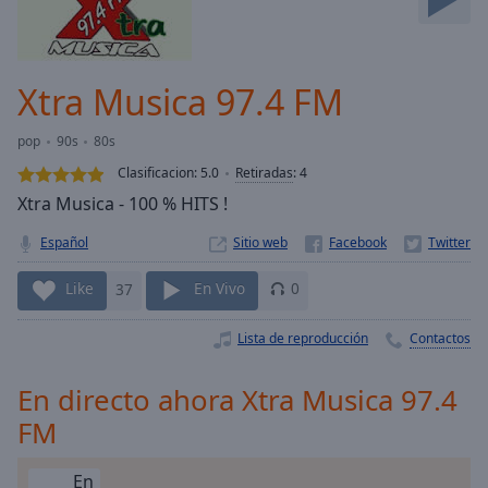
Skip
Forward
Mute
Current
Xtra Musica 97.4 FM
Time
0:00
/
pop
90s
80s
Duration
-:-
Clasificacion:
5.0
Retiradas
:
4
Loaded
:
Xtra Musica - 100 % HITS !
0.00%
Stream
Español
Sitio web
Type
LIVE
Seek to
Like
37
En Vivo
0
live,
currently
behind
Lista de reproducción
Contactos
live
LIVE
Remaining
Time
-
En directo ahora Xtra Musica 97.4
-:-
FM
1x
En