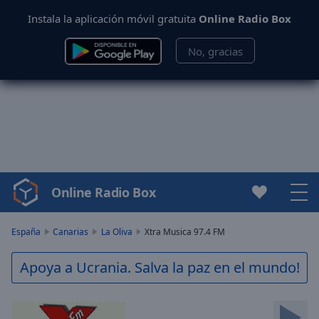
Instala la aplicación móvil gratuita
Online Radio Box
No, gracias
Online Radio Box
Video
Player
is
España
Canarias
La Oliva
Xtra Musica 97.4 FM
loading.
Play
Apoya a Ucrania. Salva la paz en el mundo!
Video
Play
Skip
Backward