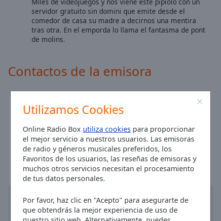
Miles de videojuegos y nos viene este pipiolo con un
Area
servidor gratuito sin domini que emite desde el
Background
comedor de casa su madre a decirnos una mentira
Color
tras otra. En el emporda lo llama el fantasma de pont
de molins.
Opacity
Contactos de la emisora
Font
Size
Sitio:
bassonsmedia.wixsite.com
Utilizamos Cookies
Email:
produccionesbassons@gmail.com
Text
Facebook:
@radiopontdemolins
Online Radio Box
utiliza cookies
para proporcionar
Edge
Hora en Pont de Molins
:
01:14
,
08.07.2026
el mejor servicio a nuestros usuarios. Las emisoras
Style
de radio y géneros musicales preferidos, los
Favoritos de los usuarios, las reseñas de emisoras y
muchos otros servicios necesitan el procesamiento
Font
de tus datos personales.
Family
Por favor, haz clic en "Acepto" para asegurarte de
que obtendrás la mejor experiencia de uso de
Reset
nuestro sitio web. Alternativamente, puedes