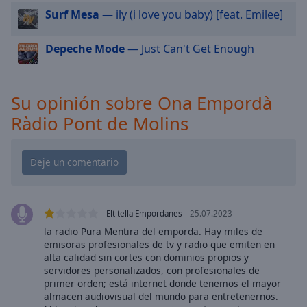
cancel
Surf Mesa
— ily (i love you baby) [feat. Emilee]
and
close
the
Depeche Mode
— Just Can't Get Enough
window.
Text
Su opinión sobre Ona Empordà
Color
Ràdio Pont de Molins
Opacity
Text
Background
Eltitella Empordanes
25.07.2023
Color
la radio Pura Mentira del emporda. Hay miles de
emisoras profesionales de tv y radio que emiten en
alta calidad sin cortes con dominios propios y
Opacity
servidores personalizados, con profesionales de
primer orden; está internet donde tenemos el mayor
almacen audiovisual del mundo para entretenernos.
Caption