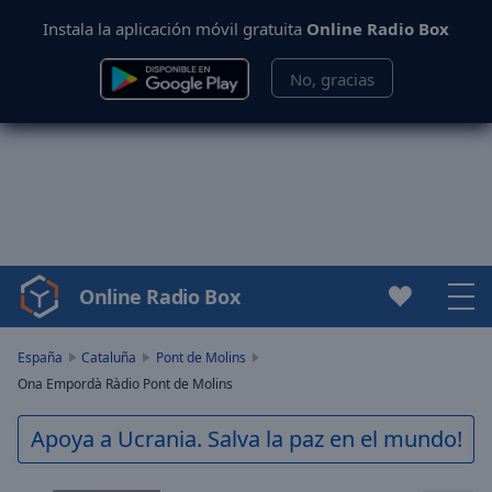
Instala la aplicación móvil gratuita
Online Radio Box
No, gracias
Online Radio Box
Video
Player
is
España
Cataluña
Pont de Molins
loading.
Ona Empordà Ràdio Pont de Molins
Play
Video
Apoya a Ucrania. Salva la paz en el mundo!
Play
Skip
Backward