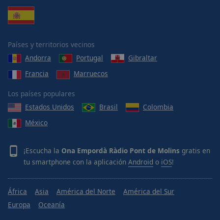
Países y territorios vecinos
Andorra
Portugal
Gibraltar
Francia
Marruecos
Los países populares
Estados Unidos
Brasil
Colombia
México
¡Escucha la
Ona Empordà Ràdio Pont de Molins
gratis en
tu smartphone con la aplicación
Android
o
iOS
!
África
Asia
América del Norte
América del Sur
Europa
Oceanía