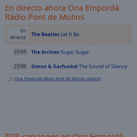
Playback
En directo ahora Ona Empordà
Rate
Ràdio Pont de Molins
Chapters
Chapters
En
The Beatles
Let It Be
directo
Descriptions
descriptions
23:09
The Archies
Sugar Sugar
off
,
selected
23:06
Simon & Garfunkel
The Sound of Silence
Subtitles
Ona Empordà Ràdio Pont de Molins playlist
subtitles
settings
,
opens
subtitles
settings
dialog
subtitles
TOP canciones en Ona Empordà
off
,