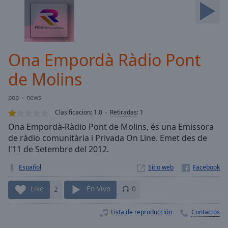
Skip
Forward
Mute
Current
Time
0:00
Ona Empordà Ràdio Pont
/
Duration
-:-
de Molins
Loaded
:
0.00%
pop
news
Stream
Clasificacion:
1.0
Retiradas
:
1
Type
LIVE
Ona Empordà-Ràdio Pont de Molins, és una Emissora
Seek to
de ràdio comunitària i Privada On Line. Emet des de
live,
currently
l'11 de Setembre del 2012.
behind
live
LIVE
Español
Sitio web
Remaining
Time
-
Like
2
En Vivo
0
-:-
Lista de reproducción
Contactos
1x