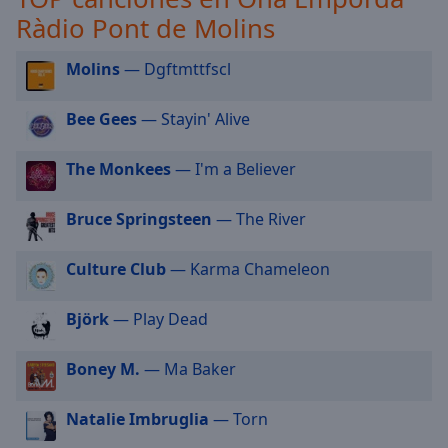
selected
Ràdio Pont de Molins
Audio
Molins
— Dgftmttfscl
Track
Picture-
Bee Gees
— Stayin' Alive
in-
Picture
Fullscreen
The Monkees
— I'm a Believer
This
is
Bruce Springsteen
— The River
a
modal
Culture Club
— Karma Chameleon
window.
Björk
— Play Dead
Beginning
of
dialog
Boney M.
— Ma Baker
window.
Escape
Natalie Imbruglia
— Torn
will