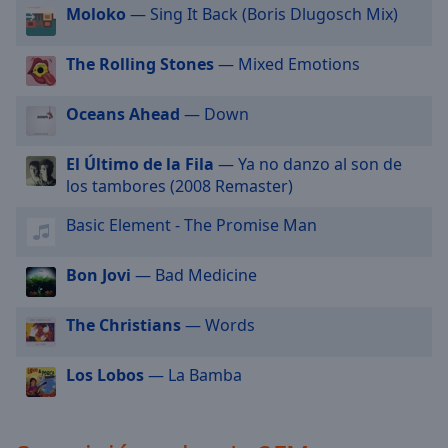
Moloko
— Sing It Back (Boris Dlugosch Mix)
selected
Audio
The Rolling Stones
— Mixed Emotions
Track
Oceans Ahead
— Down
Picture-
in-
Picture
El Último de la Fila
— Ya no danzo al son de
Fullscreen
los tambores (2008 Remaster)
This
is
Basic Element - The Promise Man
a
modal
window.
Bon Jovi
— Bad Medicine
Beginning
The Christians
— Words
of
dialog
Los Lobos
— La Bamba
window.
Escape
will