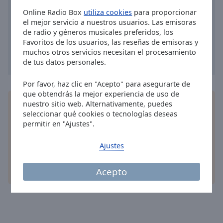
Area
Online Radio Box
utiliza cookies
para proporcionar
Background
el mejor servicio a nuestros usuarios. Las emisoras
Color
de radio y géneros musicales preferidos, los
Favoritos de los usuarios, las reseñas de emisoras y
muchos otros servicios necesitan el procesamiento
Opacity
de tus datos personales.
Por favor, haz clic en "Acepto" para asegurarte de
Font
que obtendrás la mejor experiencia de uso de
Size
Instala la
aplicación
gratis Online Radio Box para
nuestro sitio web. Alternativamente, puedes
seleccionar qué cookies o tecnologías deseas
su teléfono y escucha sus estaciones de radio en
permitir en "Ajustes".
Text
línea favoritas dondequiera que esté!
Edge
Ajustes
Style
Acepto
otras opciones
Font
Family
Reset