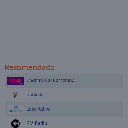
Done
Close
Modal
Dialog
End
of
dialog
window.
Recomendado
Cadena 100 Barcelona
Radio 8
Loca Activa
RM Radio