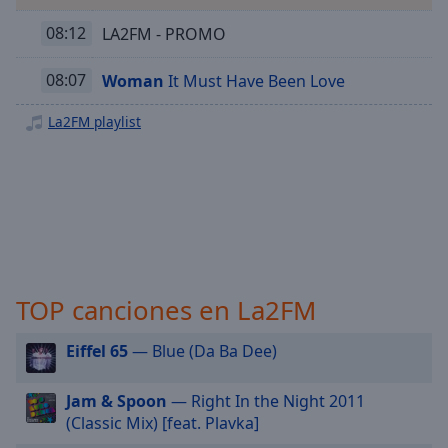
Playback
Rate
08:12
LA2FM - PROMO
Chapters
08:07
Woman
It Must Have Been Love
Chapters
La2FM playlist
Descriptions
descriptions
off
,
selected
Subtitles
subtitles
TOP canciones en La2FM
settings
,
opens
Eiffel 65
— Blue (Da Ba Dee)
subtitles
settings
dialog
Jam & Spoon
— Right In the Night 2011
subtitles
(Classic Mix) [feat. Plavka]
off
,