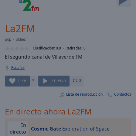
Skip
Forward
Mute
Current
La2FM
Time
0:00
/
pop
oldies
Duration
-:-
Clasificacion:
0.0
Retiradas
:
0
Loaded
:
El segundo canal de Villaverde FM
0.00%
Stream
Español
Type
LIVE
Seek to
Like
5
En Vivo
0
live,
currently
behind
Lista de reproducción
Contactos
live
LIVE
Remaining
Time
-
En directo ahora La2FM
-:-
En
Cosmic Gate
Exploration of Space
1x
directo