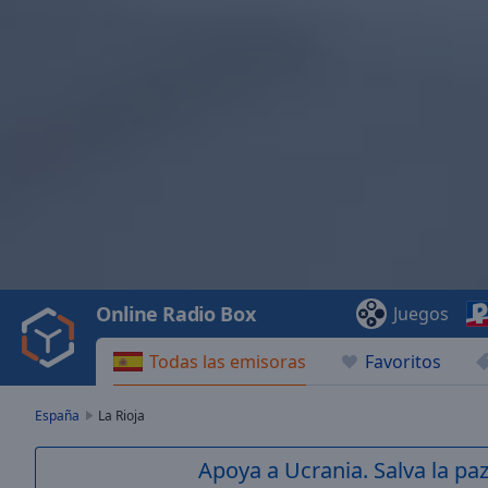
Video
Player
is
loading.
Play
Video
Online Radio Box
Juegos
Play
Skip
Todas las emisoras
Favoritos
Backward
Skip
Forward
España
La Rioja
Mute
Current
Apoya a Ucrania. Salva la pa
Time
0:00