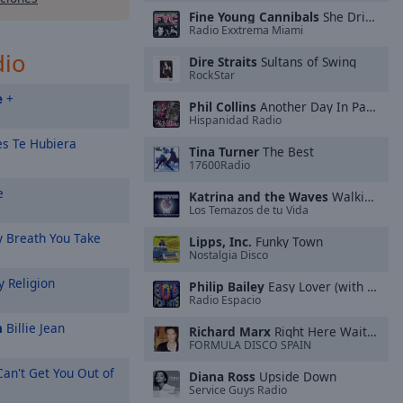
Fine Young Cannibals
She Drives Me Crazy
Radio Exxtrema Miami
dio
Dire Straits
Sultans of Swing
RockStar
e
+
Phil Collins
Another Day In Paradise (2016 Remastered)
Hispanidad Radio
es Te Hubiera
Tina Turner
The Best
17600Radio
e
Katrina and the Waves
Walking on Sunshine
Los Temazos de tu Vida
 Breath You Take
Lipps, Inc.
Funky Town
Nostalgia Disco
 Religion
Philip Bailey
Easy Lover (with Phil Collins)
Radio Espacio
n
Billie Jean
Richard Marx
Right Here Waiting
FORMULA DISCO SPAIN
an't Get You Out of
Diana Ross
Upside Down
Service Guys Radio