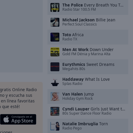
The Police
Every Breath You Take
Radio Star 100.5 FM
Michael Jackson
Billie Jean
Perfect Soul Classics
Toto
Africa
Radio TX
Men At Work
Down Under
Gold FM Dénia y Marina Alta
Eurythmics
Sweet Dreams
Megahits 80s
Haddaway
What Is Love
Splas Radio
 gratis Online Radio
Van Halen
Jump
ono y escucha sus
Holiday Gym Rock
 en línea favoritas
 que esté!
Cyndi Lauper
Girls Just Want to Have Fun
80s Super Dance Floor Radio
Natalie Imbruglia
Torn
Radio Pego
pciones