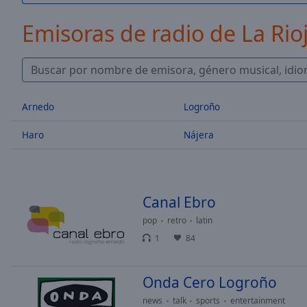
/
Duration
-:-
Emisoras de radio de La Rio
Loaded
:
0.00%
0:00
Stream
Type
LIVE
Arnedo
Logroño
Seek to
live,
Haro
Nájera
currently
behind
live
LIVE
Remaining
Time
-
-:-
Canal Ebro
pop
retro
latin
1x
1
84
Playback
Rate
Onda Cero Logroño
Chapters
news
talk
sports
entertainment