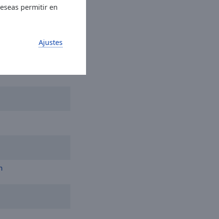
deseas permitir en
Ajustes
n