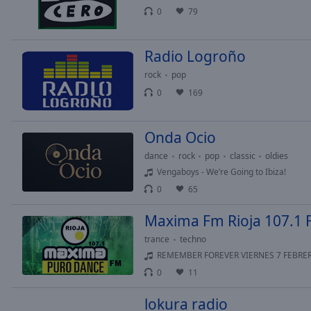
Chapters
0
79
Descriptions
Radio Logroño
descriptions
off
,
rock
pop
selected
0
169
Subtitles
Onda Ocio
subtitles
settings
,
dance
rock
pop
classic
oldies
opens
Vengaboys - We’re Going to Ibiza!
subtitles
0
65
settings
dialog
Maxima Fm Rioja 107.1
subtitles
trance
techno
off
,
REMEMBER FOREVER VIERNES 7 FEBRERO 2025
selected
0
11
Audio
Track
lokura radio