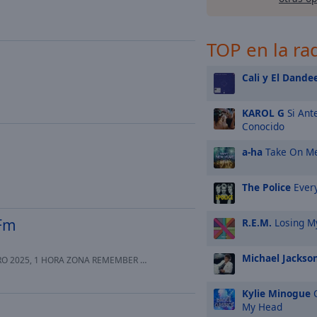
TOP en la ra
Cali y El Dande
KAROL G
Si Ant
Conocido
a-ha
Take On M
The Police
Every
 Fm
R.E.M.
Losing My
Michael Jackso
, 1 HORA ZONA REMEMBER CON JOSEHOUSE
Kylie Minogue
C
My Head