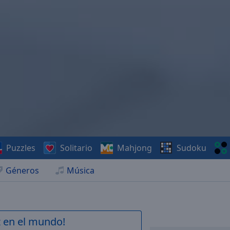
Puzzles
Solitario
Mahjong
Sudoku
Géneros
Música
z en el mundo!