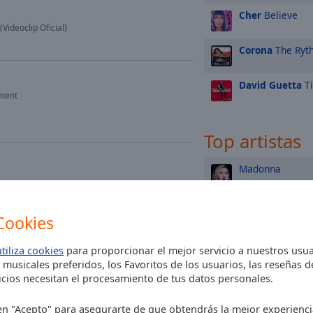
Cher
Believe
Videoclip Oficial)
Corona
The Ryth
David Guetta
Ti
nment
Top artistas
Madonna
Michael Jackson
Cookies
Shakira
utiliza cookies
para proporcionar el mejor servicio a nuestros usua
 musicales preferidos, los Favoritos de los usuarios, las reseñas 
Enrique Iglesias
cios necesitan el procesamiento de tus datos personales.
Ed Sheeran
c en "Acepto" para asegurarte de que obtendrás la mejor experienc