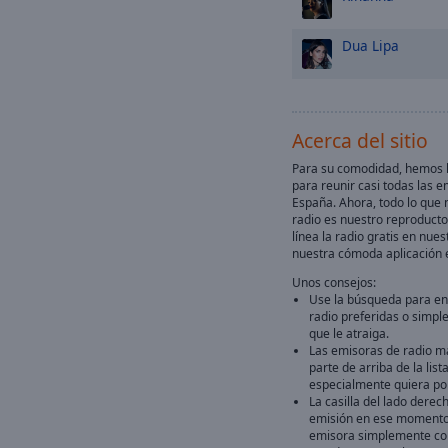
Dua Lipa
Acerca del sitio
Para su comodidad, hemos h
para reunir casi todas las e
España. Ahora, todo lo que 
radio es nuestro reproducto
línea la radio gratis en nuest
nuestra cómoda aplicación 
Unos consejos:
Use la búsqueda para en
radio preferidas o simpl
que le atraiga.
Las emisoras de radio m
parte de arriba de la lis
especialmente quiera por
La casilla del lado derec
emisión en ese momento
emisora simplemente con 