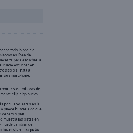
echo todo lo posible
misoras en línea de
necesita para escuchar la
r. Puede escuchar en
ro sitio o si instala
en su smartphone.
contrar sus emisoras de
emente elija algo nuevo
ás populares están en la
ta y puede buscar algo que
 género o país.
ho muestra las pistas en
. Puede cambiar de
hacer clic en las pistas