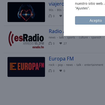
window.
viajerosremix
nuestro sitio web.
"Ajustes".
90s
80s
70s
60s
Text
Color
0
1
Acepto
Opacity
Radio Arnedo
news
talk
sports
culture
spanish
Text
0
27
Background
Color
Europa FM
rock
pop
news
talk
entertainment
Opacity
0
0
Caption
Area
Background
Color