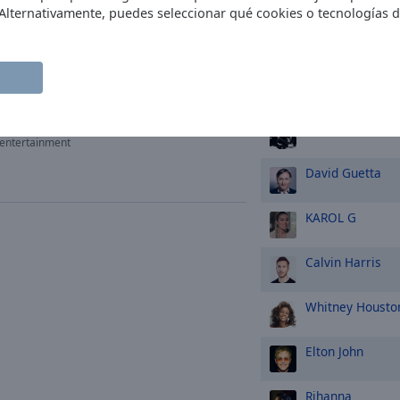
 Alternativamente, puedes seleccionar qué cookies o tecnologías 
Coldplay
Aretha Franklin
Queen
entertainment
David Guetta
KAROL G
Calvin Harris
Whitney Housto
Elton John
Rihanna