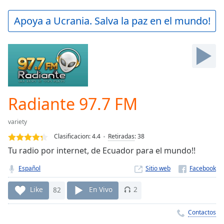
loading.
Play
Apoya a Ucrania. Salva la paz en el mundo!
Video
Play
Skip
Backward
Skip
Forward
Mute
Current
Radiante 97.7 FM
Time
0:00
/
variety
Duration
-:-
Clasificacion:
4.4
Retiradas
:
38
Loaded
:
Tu radio por internet, de Ecuador para el mundo!!
0.00%
Stream
Español
Sitio web
Type
LIVE
Seek to
Like
82
En Vivo
2
live,
currently
behind
Contactos
live
LIVE