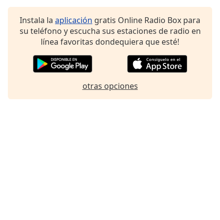
Font
Family
Instala la
aplicación
gratis Online Radio Box para
su teléfono y escucha sus estaciones de radio en
línea favoritas dondequiera que esté!
Reset
Done
Close
Modal
otras opciones
Dialog
End
of
dialog
window.