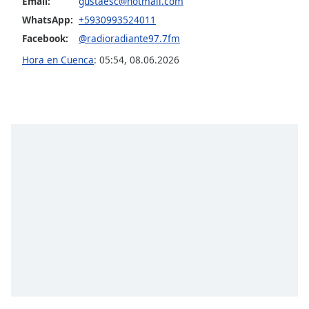
Email:
gustaesc@hotmail.com
WhatsApp:
+5930993524011
Opacity
Facebook:
@radioradiante97.7fm
Hora en Cuenca
:
05:54
,
08.06.2026
Caption
Area
Background
Color
Opacity
Font
Size
Text
Edge
Style