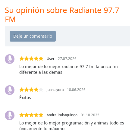
Remaining
Time
-
Su opinión sobre Radiante 97.7
-:-
FM
1x
Playback
Rate
Chapters
User
27.07.2026
Chapters
Lo mejor de lo mejor radiante 97.7 fm la unica fm
diferente a las demas
Descriptions
descriptions
juan ayora
18.06.2026
off
,
Éxitos
selected
Subtitles
Andre Imbaquingo
01.10.2025
subtitles
Lo mejor de lo mejor programación y animas todo es
settings
,
únicamente lo máximo