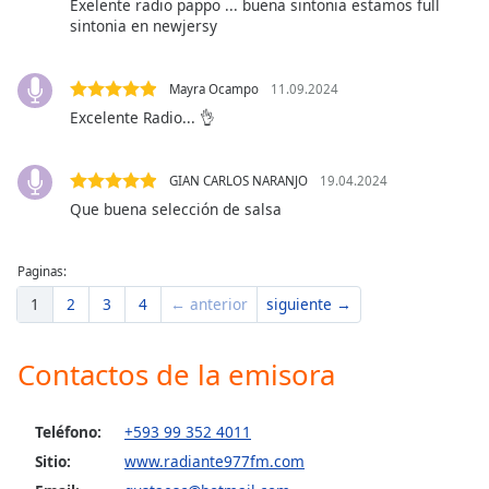
Exelente radio pappo ... buena sintonia estamos full
of
sintonia en newjersy
dialog
window.
Escape
Mayra Ocampo
11.09.2024
will
Excelente Radio... 👌
cancel
and
close
GIAN CARLOS NARANJO
19.04.2024
the
Que buena selección de salsa
window.
Paginas:
Text
Color
1
2
3
4
← anterior
siguiente →
Opacity
Contactos de la emisora
Text
Teléfono:
+593 99 352 4011
Background
Sitio:
www.radiante977fm.com
Color