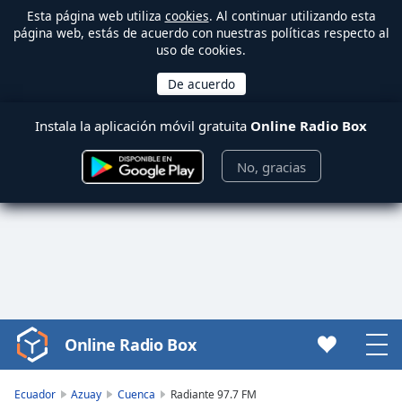
Esta página web utiliza
cookies
. Al continuar utilizando esta
página web, estás de acuerdo con nuestras políticas respecto al
uso de cookies.
Instala la aplicación móvil gratuita
Online Radio Box
No, gracias
Online Radio Box
Video
Player
is
Ecuador
Azuay
Cuenca
Radiante 97.7 FM