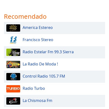
Recomendado
America Estereo
Francisco Stereo
Radio Estelar Fm 99.3 Sierra
La Radio De Moda !
Control Radio 105.7 FM
Radio Turbo
La Chismosa Fm