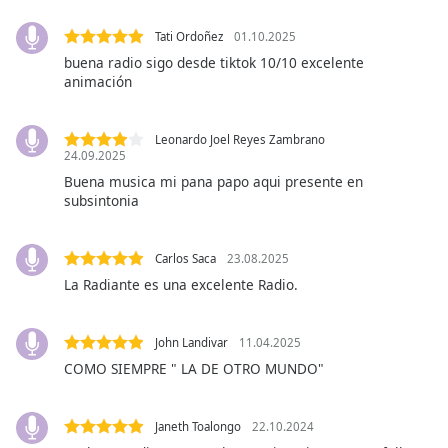
opens
subtitles
Tati Ordoñez
01.10.2025
settings
buena radio sigo desde tiktok 10/10 excelente
dialog
animación
subtitles
off
,
selected
Leonardo Joel Reyes Zambrano
24.09.2025
Audio
Buena musica mi pana papo aqui presente en
Track
subsintonia
Picture-
in-
Picture
Carlos Saca
23.08.2025
Fullscreen
La Radiante es una excelente Radio.
This
is
a
John Landivar
11.04.2025
modal
COMO SIEMPRE " LA DE OTRO MUNDO"
window.
Janeth Toalongo
22.10.2024
Beginning