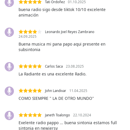
opens
Tati Ordoñez
01.10.2025
subtitles
buena radio sigo desde tiktok 10/10 excelente
settings
animación
dialog
subtitles
off
,
Leonardo Joel Reyes Zambrano
24.09.2025
selected
Buena musica mi pana papo aqui presente en
subsintonia
Audio
Track
Picture-
Carlos Saca
23.08.2025
in-
La Radiante es una excelente Radio.
Picture
Fullscreen
This
John Landivar
11.04.2025
is
COMO SIEMPRE " LA DE OTRO MUNDO"
a
modal
window.
Janeth Toalongo
22.10.2024
Exelente radio pappo ... buena sintonia estamos full
Beginning
sintonia en newjersy