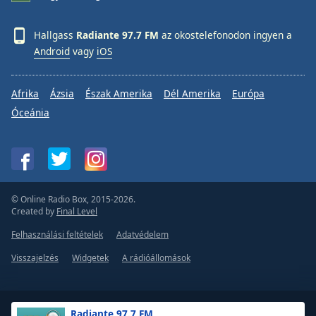
Hallgass
Radiante 97.7 FM
az okostelefonodon ingyen a
Android
vagy
iOS
Afrika
Ázsia
Észak Amerika
Dél Amerika
Európa
Óceánia
© Online Radio Box, 2015-2026.
Created by
Final Level
Felhasználási feltételek
Adatvédelem
Visszajelzés
Widgetek
A rádióállomások
Radiante 97.7 FM