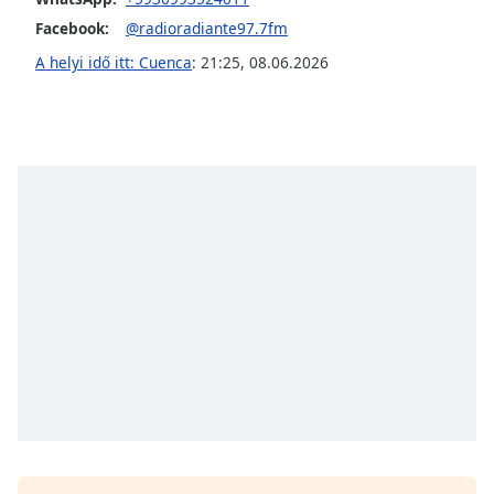
Facebook:
@radioradiante97.7fm
Opacity
A helyi idő itt: Cuenca
:
21:25
,
08.06.2026
Caption
Area
Background
Color
Opacity
Font
Size
Text
Edge
Style