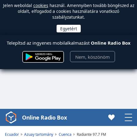
Jelen weboldal
cookies
használ. Amennyiben tovább böngészed az
oldalt, elfogadod a cookies használatára vonatkozó
szabályzatunkat.
Telepítsd az ingyenes mobilalkalmazást
Online Radio Box
Nem, köszönöm
Online Radio Box
Video
Player
is
Ecuador
Azuay tartomány
Cuenca
Radiante 97.7 FM