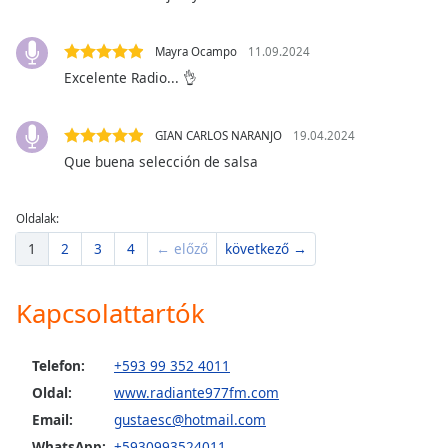
of
dialog
window.
Mayra Ocampo
11.09.2024
Escape
Excelente Radio... 👌
will
cancel
GIAN CARLOS NARANJO
19.04.2024
and
close
Que buena selección de salsa
the
window.
Oldalak:
1
2
3
4
← előző
következő →
Text
Color
Kapcsolattartók
Opacity
Telefon:
+593 99 352 4011
Text
Oldal:
www.radiante977fm.com
Background
Email:
gustaesc@hotmail.com
Color
WhatsApp:
+5930993524011