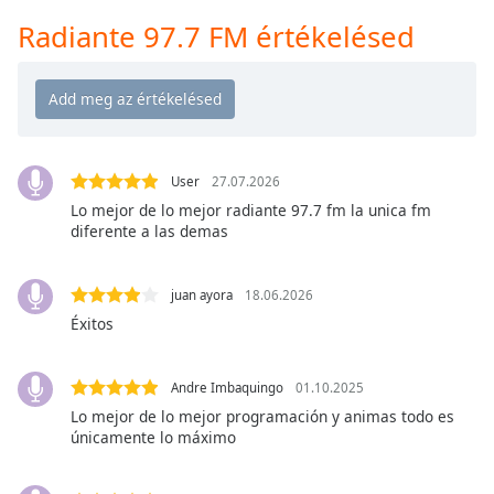
Remaining
Time
-
Radiante 97.7 FM értékelésed
-:-
1x
Playback
Rate
User
27.07.2026
Chapters
Lo mejor de lo mejor radiante 97.7 fm la unica fm
Chapters
diferente a las demas
Descriptions
juan ayora
18.06.2026
descriptions
Éxitos
off
,
selected
Andre Imbaquingo
01.10.2025
Subtitles
Lo mejor de lo mejor programación y animas todo es
únicamente lo máximo
subtitles
settings
,