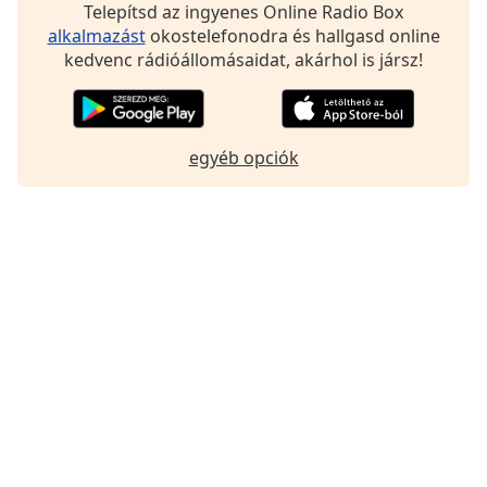
Telepítsd az ingyenes Online Radio Box
Font
alkalmazást
okostelefonodra és hallgasd online
Family
kedvenc rádióállomásaidat, akárhol is jársz!
Reset
Done
egyéb opciók
Close
Modal
Dialog
End
of
dialog
window.