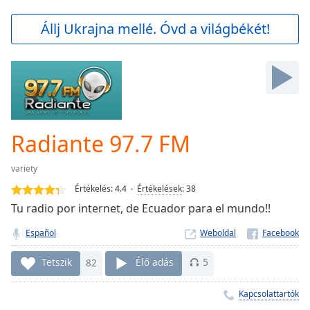
loading.
Play
Állj Ukrajna mellé. Óvd a világbékét!
Video
Play
Skip
Backward
Skip
Forward
Mute
Current
Radiante 97.7 FM
Time
0:00
/
variety
Duration
-:-
Értékelés:
4.4
Értékelések
:
38
Loaded
:
Tu radio por internet, de Ecuador para el mundo!!
0.00%
Stream
Español
Weboldal
Type
LIVE
Seek to
Tetszik
82
Élő adás
5
live,
currently
behind
Kapcsolattartók
live
LIVE