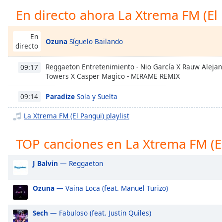
Chapters
En directo ahora La Xtrema FM (El
Chapters
En
Ozuna
Síguelo Bailando
Descriptions
directo
descriptions
Reggaeton Entretenimiento - Nio García X Rauw Alejan
09:17
off
,
Towers X Casper Magico - MIRAME REMIX
selected
Paradize
Sola y Suelta
09:14
Subtitles
La Xtrema FM (El Pangui) playlist
subtitles
settings
,
TOP canciones en La Xtrema FM (E
opens
subtitles
settings
J Balvin
— Reggaeton
dialog
subtitles
Ozuna
— Vaina Loca (feat. Manuel Turizo)
off
,
selected
Sech
— Fabuloso (feat. Justin Quiles)