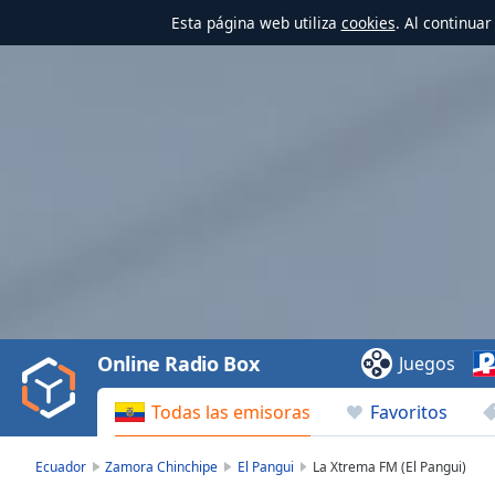
Esta página web utiliza
cookies
. Al continua
Video
Player
is
loading.
Play
Video
Online Radio Box
Juegos
Play
Skip
Todas las emisoras
Favoritos
Backward
Skip
Forward
Ecuador
Zamora Chinchipe
El Pangui
La Xtrema FM (El Pangui)
Mute