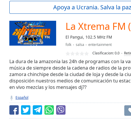
Current
Apoya a Ucrania. Salva la pa
Time
0:00
/
Duration
-:-
La Xtrema FM (
Loaded
:
0.00%
El Pangui, 102.5 MHz FM
0:00
folk
salsa
entertainment
Stream
Type
LIVE
Clasificacion:
0.0
Reti
Seek to
La dura de la amazonia las 24h de programas con la var
live,
música de siempre desde la cadena de radios de la provi
currently
zamora chinchipe desde la ciudad de loja y desde la c
behind
live
LIVE
disposición nuestros medios de comunicación tu estaci
Remaining
en vivo mezclas y los mensajes dj??
Time
-
-:-
Español
1x
Playback
Rate