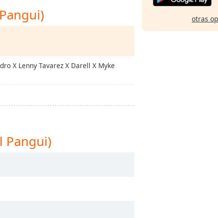
 Pangui)
otras o
dro X Lenny Tavarez X Darell X Myke
l Pangui)