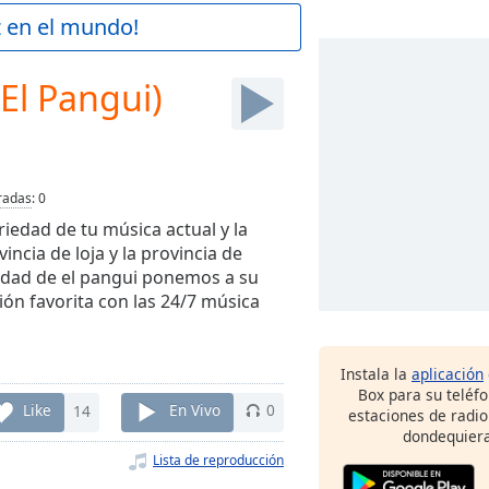
z en el mundo!
El Pangui)
radas
:
0
iedad de tu música actual y la
ncia de loja y la provincia de
iudad de el pangui ponemos a su
ón favorita con las 24/7 música
Instala la
aplicación
Box para su teléf
Like
14
En Vivo
0
estaciones de radio
dondequiera
Lista de reproducción