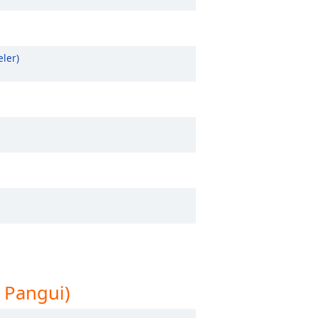
eler)
 Pangui)