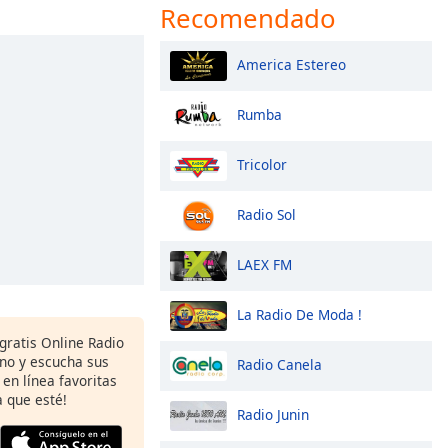
Recomendado
America Estereo
Rumba
Tricolor
Radio Sol
LAEX FM
La Radio De Moda !
gratis Online Radio
ono y escucha sus
Radio Canela
 en línea favoritas
 que esté!
Radio Junin