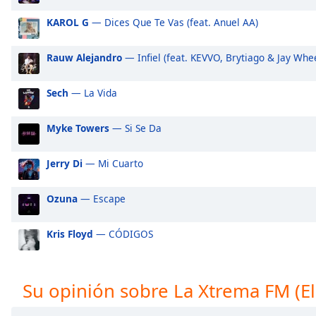
Audio
Track
KAROL G
— Dices Que Te Vas (feat. Anuel AA)
Picture-
in-
Rauw Alejandro
— Infiel (feat. KEVVO, Brytiago & Jay Whe
Picture
Fullscreen
Sech
— La Vida
This
is
a
Myke Towers
— Si Se Da
modal
window.
Jerry Di
— Mi Cuarto
Beginning
Ozuna
— Escape
of
dialog
Kris Floyd
— CÓDIGOS
window.
Escape
will
cancel
Su opinión sobre La Xtrema FM (El
and
close