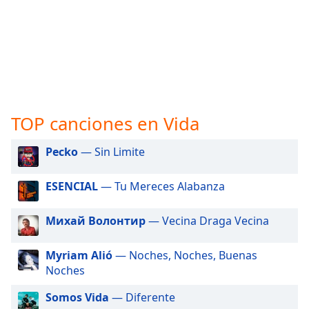
opens
subtitles
settings
dialog
subtitles
off
,
selected
TOP canciones en Vida
Audio
Track
Pecko
— Sin Limite
Picture-
in-
Picture
ESENCIAL
— Tu Mereces Alabanza
Fullscreen
This
Михай Волонтир
— Vecina Draga Vecina
is
a
modal
Myriam Alió
— Noches, Noches, Buenas
window.
Noches
Somos Vida
— Diferente
Beginning