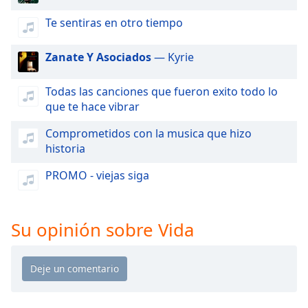
of
dialog
Te sentiras en otro tiempo
window.
Escape
Zanate Y Asociados
— Kyrie
will
cancel
Todas las canciones que fueron exito todo lo
and
que te hace vibrar
close
the
Comprometidos con la musica que hizo
window.
historia
Text
PROMO - viejas siga
Color
Su opinión sobre Vida
Opacity
Text
Background
Color