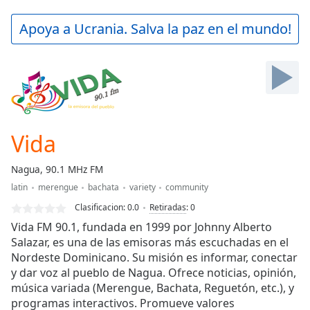
loading.
Play
Apoya a Ucrania. Salva la paz en el mundo!
Video
Play
Skip
Backward
Skip
Forward
Mute
Current
Vida
Time
0:00
/
Nagua, 90.1 MHz FM
Duration
-:-
latin
merengue
bachata
variety
community
Loaded
:
0.00%
Clasificacion:
0.0
Retiradas
:
0
Stream
Vida FM 90.1, fundada en 1999 por Johnny Alberto
Type
LIVE
Salazar, es una de las emisoras más escuchadas en el
Nordeste Dominicano. Su misión es informar, conectar
Seek to
live,
y dar voz al pueblo de Nagua. Ofrece noticias, opinión,
currently
música variada (Merengue, Bachata, Reguetón, etc.), y
behind
live
LIVE
programas interactivos. Promueve valores