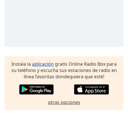
Font
Family
Reset
Done
Close
Modal
Dialog
End
of
Instala la
aplicación
gratis Online Radio Box para
dialog
su teléfono y escucha sus estaciones de radio en
window.
línea favoritas dondequiera que esté!
otras opciones