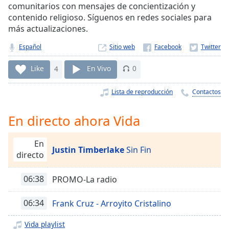
Remaining
comunitarios con mensajes de concientización y
Time
-
contenido religioso. Síguenos en redes sociales para
-:-
más actualizaciones.
1x
Español
Sitio web
Playback
Rate
Like
4
En Vivo
0
Chapters
Lista de reproducción
Contactos
Chapters
En directo ahora Vida
Descriptions
En
descriptions
Justin Timberlake
Sin Fin
directo
off
,
selected
06:38
PROMO-La radio
Subtitles
06:34
Frank Cruz - Arroyito Cristalino
subtitles
settings
,
Vida playlist