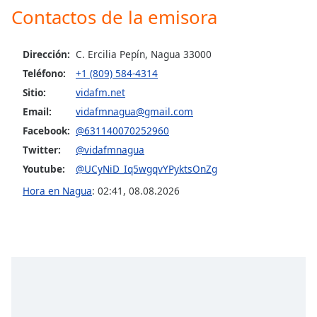
Contactos de la emisora
Opacity
Dirección:
C. Ercilia Pepín, Nagua 33000
Caption
Teléfono:
+1 (809) 584-4314
Area
Sitio:
vidafm.net
Background
Email:
vidafmnagua@gmail.com
Color
Facebook:
@631140070252960
Twitter:
@vidafmnagua
Opacity
Youtube:
@UCyNiD_Iq5wgqvYPyktsOnZg
Hora en Nagua
:
02:41
,
08.08.2026
Font
Size
Text
Edge
Style