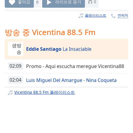
Time
-
좋아요
6
라이브로 듣기
0
-:-
플레이리스트
연락처
1x
Playback
방송 중 Vicentina 88.5 Fm
Rate
Chapters
생방
Eddie Santiago
La Insaciable
송
Chapters
02:09
Promo - Aqui escucha meregue Vicentina88
Descriptions
descriptions
02:04
Luis Miguel Del Amargue - Nina Coqueta
off
,
selected
Vicentina 88.5 Fm 플레이리스트
Subtitles
subtitles
settings
,
opens