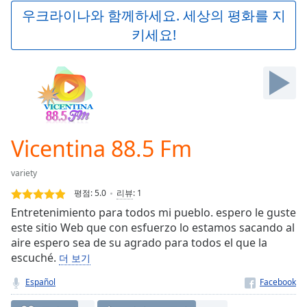
Play
우크라이나와 함께하세요. 세상의 평화를 지
Video
키세요!
Play
Skip
Backward
Skip
Forward
Mute
Current
Time
0:00
Vicentina 88.5 Fm
/
Duration
-:-
variety
Loaded
:
0.00%
평점:
5.0
리뷰
:
1
Stream
Entretenimiento para todos mi pueblo. espero le guste
Type
LIVE
este sitio Web que con esfuerzo lo estamos sacando al
Seek to
aire espero sea de su agrado para todos el que la
live,
escuché.
더 보기
currently
behind
live
LIVE
Español
Remaining