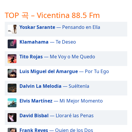
subtitles
settings
TOP 곡 – Vicentina 88.5 Fm
dialog
subtitles
off
,
Yoskar Sarante
— Pensando en Ella
selected
Klamahama
— Te Deseo
Audio
Track
Tito Rojas
— Me Voy o Me Quedo
Picture-
in-
Picture
Luis Miguel del Amargue
— Por Tu Ego
Fullscreen
This
Dalvin La Melodia
— Suéltenla
is
a
Elvis Martínez
— Mi Mejor Momento
modal
window.
David Bisbal
— Lloraré las Penas
Beginning
of
Frank Reyes
— Quien de los Dos