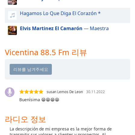
dialog
window.
Hagamos Lo Que Diga El Corazón *
Escape
will
Elvis Martinez El Camarón
— Maestra
cancel
and
close
the
Vicentina 88.5 Fm 리뷰
window.
Text
Color
susan Lemos De Leon
30.11.2022
Opacity
Buenísima 😁😁😁😁
Text
라디오 정보
Background
Color
La descripción de mi empresa es la mejor forma de
transmitir sus valores a clientes y prospectos. Al