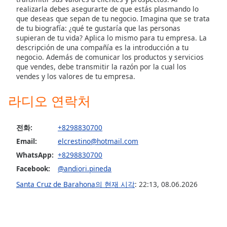
realizarla debes asegurarte de que estás plasmando lo
Opacity
que deseas que sepan de tu negocio. Imagina que se trata
de tu biografía: ¿qué te gustaría que las personas
supieran de tu vida? Aplica lo mismo para tu empresa. La
Caption
descripción de una compañía es la introducción a tu
Area
negocio. Además de comunicar los productos y servicios
Background
que vendes, debe transmitir la razón por la cual los
Color
vendes y los valores de tu empresa.
라디오 연락처
Opacity
전화:
+8298830700
Font
Email:
elcrestino@hotmail.com
Size
WhatsApp:
+8298830700
Facebook:
@andiori.pineda
Text
Santa Cruz de Barahona의 현재 시각
:
22:13
,
08.06.2026
Edge
Style
Font