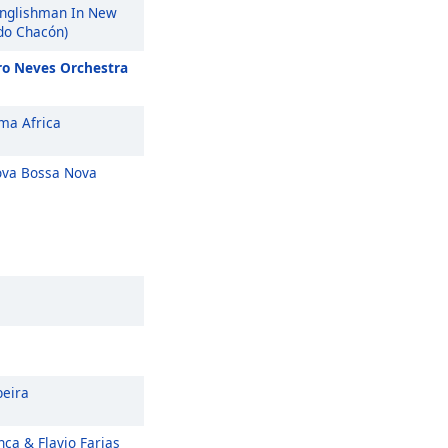
nglishman In New
edo Chacón)
ro Neves Orchestra
a Africa
va Bossa Nova
eira
nça & Flavio Farias