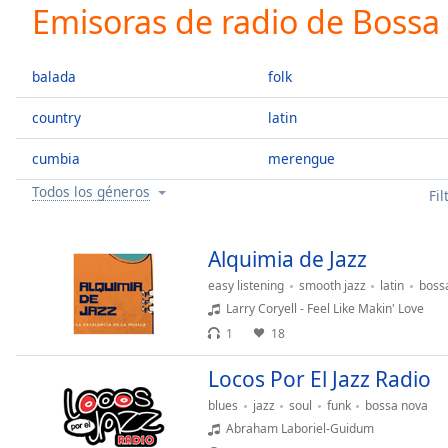
Current
Emisoras de radio de Bossa
Time
0:00
/
Duration
-:-
balada
folk
Loaded
:
0.00%
country
latin
0:00
cumbia
merengue
Stream
Type
LIVE
Todos los géneros
Fil
Seek to
live,
currently
behind
Alquimia de Jazz
live
LIVE
Remaining
easy listening
smooth jazz
latin
boss
Time
-
Larry Coryell - Feel Like Makin' Love
-:-
1
18
1x
Locos Por El Jazz Radio
Playback
blues
jazz
soul
funk
bossa nova
Rate
Abraham Laboriel-Guidum