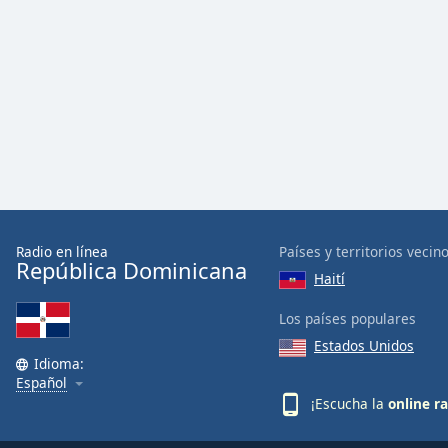
Color
Opacity
Font
Size
Text
Edge
Style
Radio en línea
Países y territorios vecin
República Dominicana
Haití
Font
Los países populares
Family
Estados Unidos
Idioma:
Español
Reset
¡Escucha la
online r
Done
Close
Modal