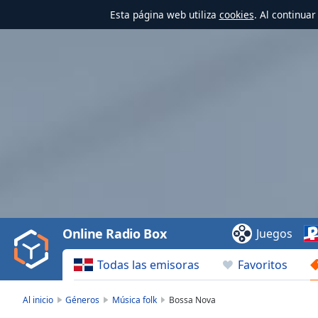
Esta página web utiliza
cookies
. Al continua
Video
Player
is
loading.
Play
Video
Online Radio Box
Juegos
Play
Skip
Todas las emisoras
Favoritos
Backward
Skip
Forward
Al inicio
Géneros
Música folk
Bossa Nova
Mute