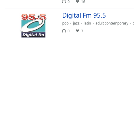
0
16
Chapters
Chapters
Digital Fm 95.5
pop
jazz
latin
adult contemporary
Descriptions
0
3
descriptions
off
,
selected
Subtitles
subtitles
settings
,
opens
subtitles
settings
dialog
subtitles
off
,
selected