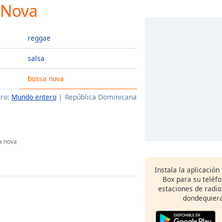
 Nova
reggae
salsa
bossa nova
tro:
Mundo entero
República Dominicana
a nova
Instala la aplicación
Box para su teléf
estaciones de radio
dondequiera