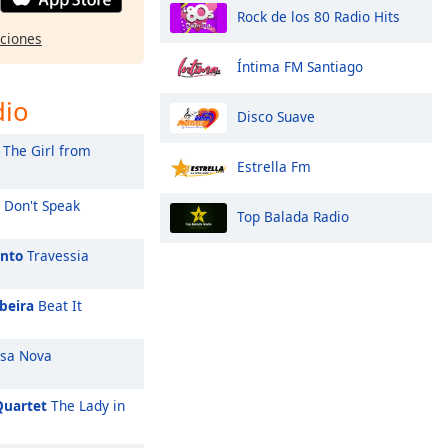
Rock de los 80 Radio Hits
pciones
Íntima FM Santiago
dio
Disco Suave
The Girl from
Estrella Fm
Don't Speak
Top Balada Radio
ento
Travessia
beira
Beat It
sa Nova
Quartet
The Lady in