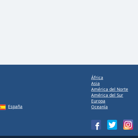
África
Asia
América del Norte
América del Sur
Europa
España
Oceanía