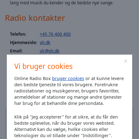
lang med musik du kender og de bedste nye sange.
Area
Background
Radio kontakter
Color
Telefon:
+45 76 400 400
Opacity
Hjemmeside:
vlr.dk
Email:
vlr@vlr.dk
Font
https://www.instagram.com/morgenholdet/
Size
Vi bruger cookies
Nyheder: nyhed@vlr.dk
Teknik: teknik@vlr.dk
Text
Online Radio Box
bruger cookies
or at kunne levere
Klokken i Esbjerg
:
20:24
,
08.08.2026
Edge
den bedste tjeneste til vores brugere. Foretrukne
Style
radiostationer og musikgenrer, brugers favoritter,
anmeldelser af stationer og mange andre tjenester
har brug for at behandle dine persondata.
Font
Family
Klik på "Jeg accepterer" for at sikre, at du får den
bedste oplevelse, når du bruger vores websted.
Alternativt kan du vælge, hvilke cookies eller
Reset
teknologier du vil tillade under "Indstillinger".