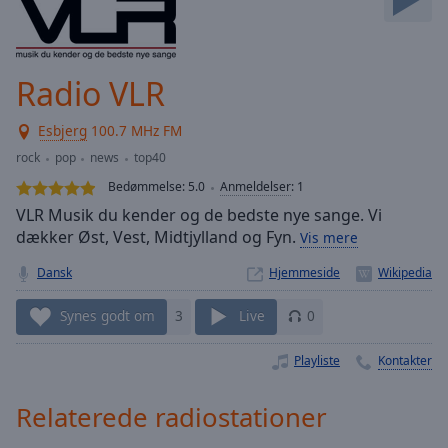
Skip
Forward
Mute
Current
Radio VLR
Time
0:00
/
Esbjerg
100.7 MHz FM
Duration
-:-
rock
pop
news
top40
Loaded
:
0.00%
Bedømmelse:
5.0
Anmeldelser
:
1
Stream
VLR Musik du kender og de bedste nye sange. Vi
Type
LIVE
dækker Øst, Vest, Midtjylland og Fyn.
Vis mere
Seek to
live,
Dansk
Hjemmeside
currently
behind
Synes godt om
3
Live
0
live
LIVE
Remaining
Time
-
Playliste
Kontakter
-:-
Relaterede radiostationer
1x