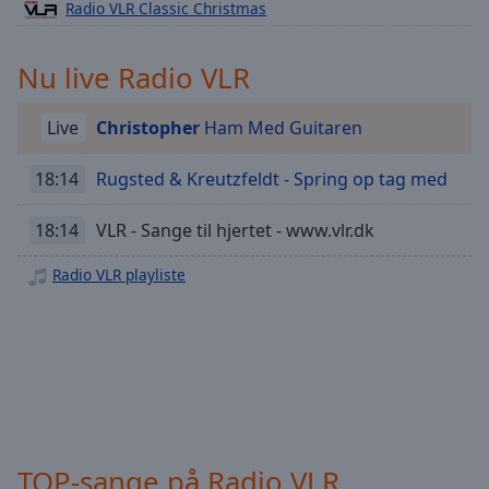
Playback
Radio VLR Classic Christmas
Rate
Chapters
Nu live Radio VLR
Chapters
Live
Christopher
Ham Med Guitaren
Descriptions
18:14
Rugsted & Kreutzfeldt - Spring op tag med
descriptions
off
,
18:14
VLR - Sange til hjertet - www.vlr.dk
selected
Radio VLR playliste
Subtitles
subtitles
settings
,
opens
subtitles
settings
dialog
subtitles
TOP-sange på Radio VLR
off
,