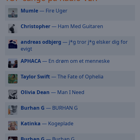
selected
Mumle
— Fire Uger
Audio
Track
Christopher
— Ham Med Guitaren
Picture-
in-
andreas odbjerg
— j*g tror j*g elsker dig for
Picture
evigt
Fullscreen
This
APHACA
— En drøm om et menneske
is
a
Taylor Swift
— The Fate of Ophelia
modal
window.
Olivia Dean
— Man I Need
Beginning
of
Burhan G
— BURHAN G
dialog
window.
Katinka
— Kogeplade
Escape
will
Burhan G
— Burhan G