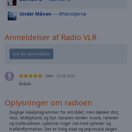
cancel
and
Under Månen
— Aftenstjerne
close
the
window.
Anmeldelser af Radio VLR
Text
Color
Opacity
User
23.08.2020
Text
👍👍👍
Background
Color
Oplysninger om radioen
Opacity
Daglige lokalprogrammer for området, men dækker Øst,
Vest, Midtjylland, og Fyn. Kanalen sender musik, nyheder
og trafikradioen. Lytterne ringer ind med nyheder og
Caption
trafikinformation. Der er livlig snak og pop-musik dagen