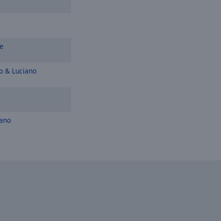
e
o & Luciano
iano