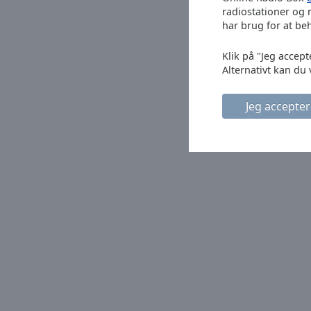
radiostationer og 
Picture-
har brug for at be
in-
Picture
Fullscreen
Klik på "Jeg accept
This
Alternativt kan du 
is
a
Jeg accepter
modal
window.
Beginning
of
dialog
window.
Escape
will
cancel
and
close
the