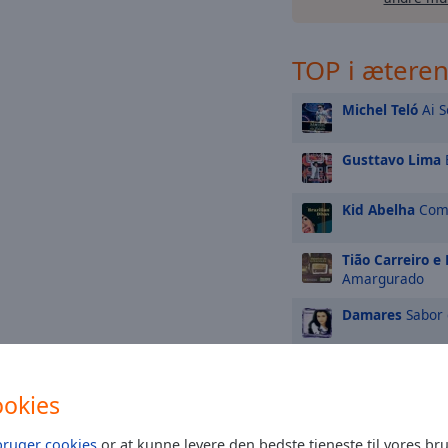
TOP i ætere
Michel Teló
Ai S
Gusttavo Lima
Kid Abelha
Como
Tião Carreiro e
Amargurado
Damares
Sabor 
Carrapicho
Tic 
ookies
Gusttavo Lima
bruger cookies
or at kunne levere den bedste tjeneste til vores br