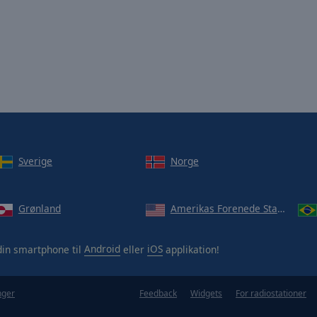
Sverige
Norge
Grønland
Amerikas Forenede Stater
in smartphone til
Android
eller
iOS
applikation!
nger
Feedback
Widgets
For radiostationer