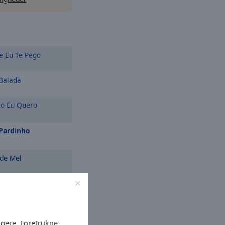
n
e Eu Te Pego
Balada
 Eu Quero
 Pardinho
de Mel
Tic Tac
V*******o
ugere. Foretrukne