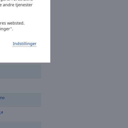
e andre tjenester
iano
Eu e a Saudade
a Onde Eu Tô
ores websted.
linger".
perhead Road
Indstillinger
re
ano
ça