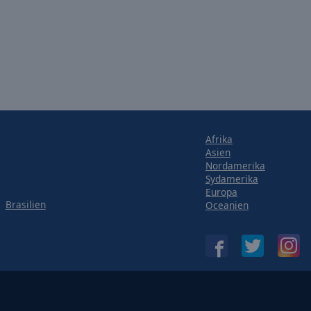
Afrika
Asien
Nordamerika
Sydamerika
Europa
Brasilien
Oceanien