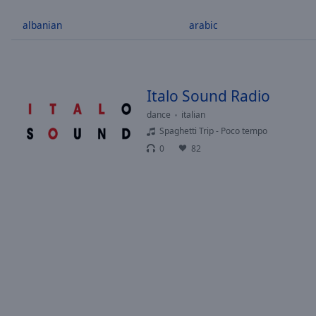
/
Duration
-:-
albanian
arabic
Loaded
:
0.00%
0:00
Stream
Italo Sound Radio
Type
LIVE
dance
italian
Seek to
live,
Spaghetti Trip - Poco tempo
currently
0
82
behind
live
LIVE
Remaining
Time
-
-:-
1x
Playback
Rate
Chapters