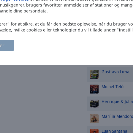
musikgenrer, brugers favoritter, anmeldelser af stationer og mang
Henrique & Jul
(Ao Vivo)
handle dine persondata.
Ana Castela
Olh
erer" for at sikre, at du får den bedste oplevelse, når du bruger v
vælge, hvilke cookies eller teknologier du vil tillade under "Indstil
Steve Earle
Cop
er
TOP-kunstne
Gusttavo Lima
Michel Teló
Henrique & Juli
Marília Mendon
Luan Santana