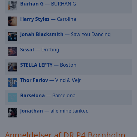
cancel
Burhan G
— BURHAN G
and
close
Harry Styles
— Carolina
the
window.
Jonah Blacksmith
— Saw You Dancing
Text
Color
Sissal
— Drifting
STELLA LEFTY
— Boston
Opacity
Thor Farlov
— Vind & Vejr
Text
Background
Barselona
— Barcelona
Color
Jonathan
— alle mine tanker.
Opacity
Anmeldelser af DR P4 Bornholm
Caption