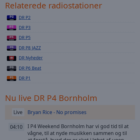
Playback
Relaterede radiostationer
Rate
DR P2
Chapters
DR P3
Chapters
DR P5
Descriptions
DR P8 JAZZ
descriptions
DR Nyheder
off
,
selected
DR P6 Beat
DR P1
Subtitles
subtitles
Nu live DR P4 Bornholm
settings
,
opens
subtitles
Live
Bryan Rice - No promises
settings
dialog
I P4 Weekend Bornholm har vi god tid til at
04:10
subtitles
vågne, til at nyde musikken sammen og til
off
,