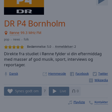
Skip
Forward
Mute
Current
DR P4 Bornholm
Time
0:00
/
Rønne
99.3 MHz FM
Duration
-:-
pop
news
folk
Loaded
:
0.00%
Bedømmelse:
5.0
Anmeldelser
:
2
Stream
Direkte fra studiet i Rønne fylder vi din eftermiddag
Type
LIVE
med masser af god musik, sport, interviews og
Seek to
reportager.
live,
currently
Dansk
Hjemmeside
behind
live
LIVE
Remaining
Time
-
Synes godt om
7
Live
0
-:-
Playliste
Kontakter
1x