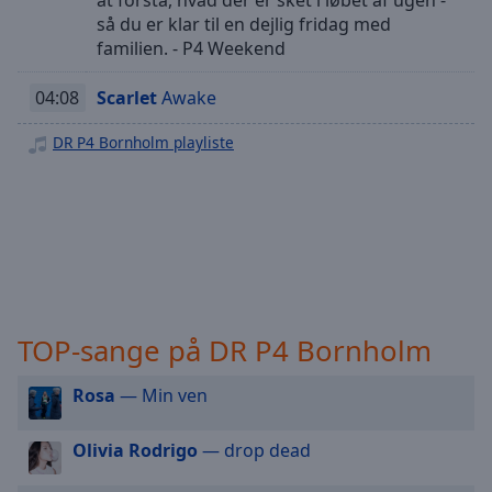
at forstå, hvad der er sket i løbet af ugen -
selected
så du er klar til en dejlig fridag med
familien. - P4 Weekend
Audio
Track
04:08
Scarlet
Awake
Picture-
in-
DR P4 Bornholm playliste
Picture
Fullscreen
This
is
a
modal
window.
TOP-sange på DR P4 Bornholm
Beginning
of
Rosa
— Min ven
dialog
window.
Escape
Olivia Rodrigo
— drop dead
will