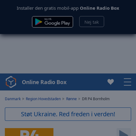
Installer den gratis mobil-app
Online Radio Box
Nej tak
Online Radio Box
Video
Player
is
Danmark
Region Hovedstaden
Rønne
DR P4 Bornholm
loading.
Play
Støt Ukraine. Red freden i verden!
Video
Play
Skip
Backward