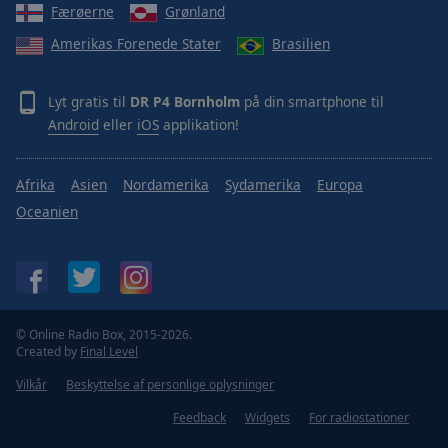
Færøerne
Grønland
Amerikas Forenede Stater
Brasilien
Lyt gratis til
DR P4 Bornholm
på din smartphone til
Android
eller
iOS
applikation!
Afrika
Asien
Nordamerika
Sydamerika
Europa
Oceanien
© Online Radio Box, 2015-2026.
Created by
Final Level
Vilkår
Beskyttelse af personlige oplysninger
Feedback
Widgets
For radiostationer