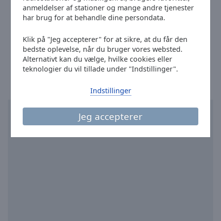
Email:
bornholm@dr.dk
Done
anmeldelser af stationer og mange andre tjenester
Facebook:
@DRP4Bornholm
Close
har brug for at behandle dine persondata.
Modal
Twitter:
@p4bornholm
Dialog
Klik på "Jeg accepterer" for at sikre, at du får den
Telefon 35 20 30 40
End
bedste oplevelse, når du bruger vores websted.
of
Klokken i Rønne
:
06:16
,
08.08.2026
Alternativt kan du vælge, hvilke cookies eller
dialog
teknologier du vil tillade under "Indstillinger".
window.
Indstillinger
Jeg accepterer