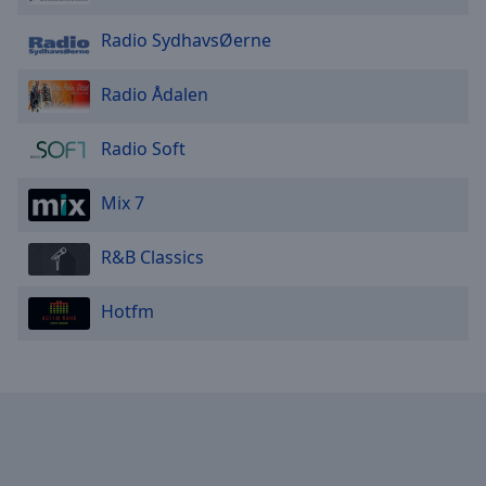
Radio SydhavsØerne
Radio Ådalen
Radio Soft
Mix 7
R&B Classics
Hotfm