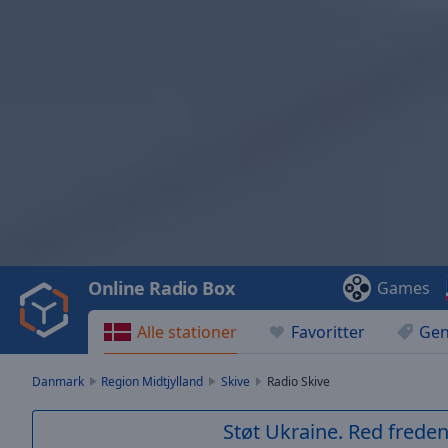
Video
Player
is
loading.
Play
Video
Online Radio Box
Games
Play
Skip
Alle stationer
Favoritter
Gen
Backward
Skip
Forward
Danmark
Region Midtjylland
Skive
Radio Skive
Mute
Current
Støt Ukraine. Red freden
Time
0:00