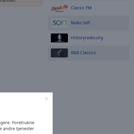
Classic FM
Radio Soft
Historyradio.org
R&B Classics
ugere. Foretrukne
e andre tjenester