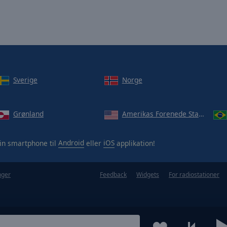
Sverige
Norge
Grønland
Amerikas Forenede Stater
in smartphone til
Android
eller
iOS
applikation!
nger
Feedback
Widgets
For radiostationer