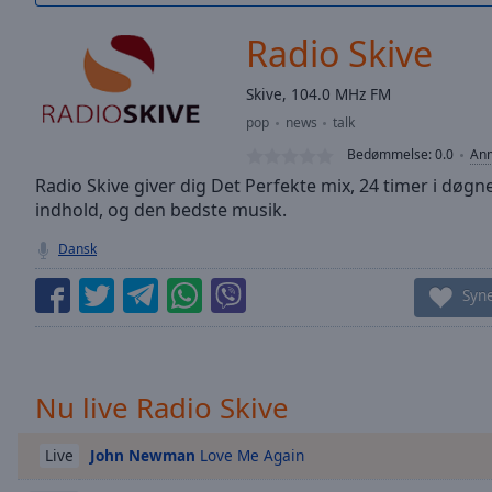
/
Duration
-:-
Radio Skive
Loaded
:
0.00%
Skive, 104.0 MHz FM
0:00
pop
news
talk
Stream
Type
LIVE
Bedømmelse:
0.0
Anm
Seek to
Radio Skive giver dig Det Perfekte mix, 24 timer i døgne
live,
indhold, og den bedste musik.
currently
behind
live
LIVE
Dansk
Remaining
Time
-
Syn
-:-
1x
Playback
Nu live Radio Skive
Rate
John Newman
Love Me Again
Chapters
Live