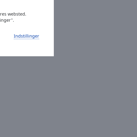
ores websted.
linger".
Indstillinger