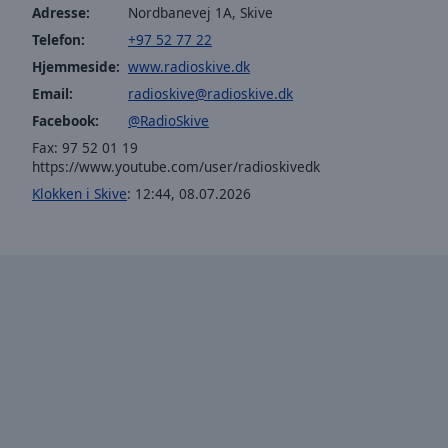
window.
Adresse:
Nordbanevej 1A, Skive
Telefon:
+97 52 77 22
Text
Hjemmeside:
www.radioskive.dk
Color
Email:
radioskive@radioskive.dk
Facebook:
@RadioSkive
Opacity
Fax: 97 52 01 19
https://www.youtube.com/user/radioskivedk
Text
Klokken i Skive
:
12:44
,
08.07.2026
Background
Color
Opacity
Caption
Area
Background
Color