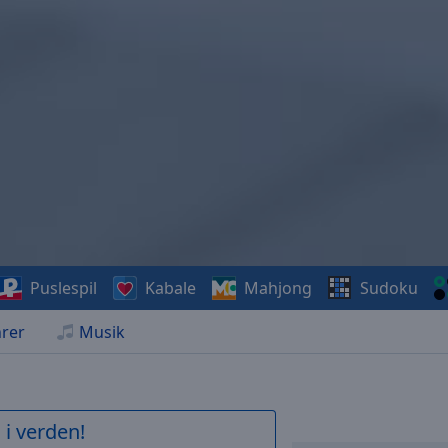
Puslespil
Kabale
Mahjong
Sudoku
rer
Musik
 i verden!