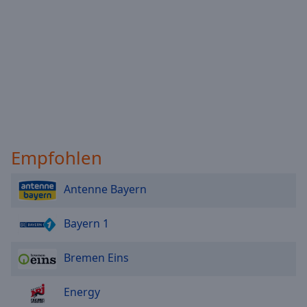
Reset
Done
Close
Modal
Dialog
End
of
dialog
window.
Empfohlen
Antenne Bayern
Bayern 1
Bremen Eins
Energy