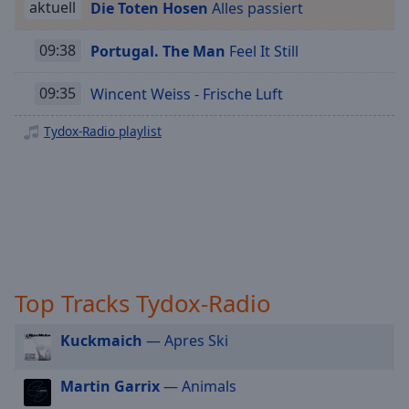
aktuell
Die Toten Hosen
Alles passiert
Playback
Rate
09:38
Portugal. The Man
Feel It Still
Chapters
09:35
Wincent Weiss - Frische Luft
Chapters
Tydox-Radio playlist
Descriptions
descriptions
off
,
selected
Subtitles
subtitles
Top Tracks Tydox-Radio
settings
,
opens
subtitles
Kuckmaich
— Apres Ski
settings
dialog
Martin Garrix
— Animals
subtitles