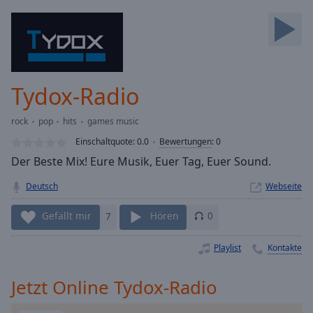
Backward
Skip
Forward
Mute
Current
Time
0:00
Tydox-Radio
/
Duration
-:-
rock
pop
hits
games music
Loaded
:
0.00%
Einschaltquote:
0.0
Bewertungen
:
0
Stream
Der Beste Mix! Eure Musik, Euer Tag, Euer Sound.
Type
LIVE
Deutsch
Webseite
Seek to
live,
currently
Gefällt mir
7
Hören
0
behind
live
LIVE
Remaining
Playlist
Kontakte
Time
-
-:-
Jetzt Online Tydox-Radio
1x