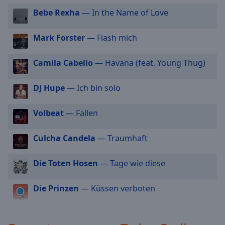
off
,
Bebe Rexha
— In the Name of Love
selected
Mark Forster
— Flash mich
Audio
Track
Camila Cabello
— Havana (feat. Young Thug)
Picture-
in-
Picture
DJ Hupe
— Ich bin solo
Fullscreen
This
is
Volbeat
— Fallen
a
modal
Culcha Candela
— Traumhaft
window.
Die Toten Hosen
— Tage wie diese
Beginning
of
Die Prinzen
— Küssen verboten
dialog
window.
Escape
will