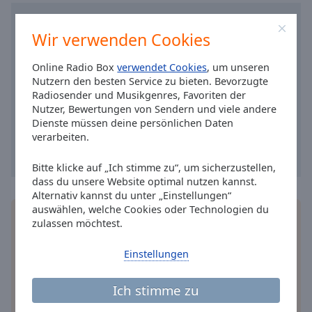
Caption
Area
Background
Wir verwenden Cookies
Color
Online Radio Box
verwendet Cookies
, um unseren
Nutzern den besten Service zu bieten. Bevorzugte
Opacity
Radiosender und Musikgenres, Favoriten der
Nutzer, Bewertungen von Sendern und viele andere
Dienste müssen deine persönlichen Daten
Font
verarbeiten.
Size
Bitte klicke auf „Ich stimme zu“, um sicherzustellen,
dass du unsere Website optimal nutzen kannst.
Text
Alternativ kannst du unter „Einstellungen“
Edge
auswählen, welche Cookies oder Technologien du
Style
Installieren Sie gratis
Gratisapp
auf Ihrem
zulassen möchtest.
Smartphone die Online Radio Box-App und hören
Sie Ihr Lieblingsradio online an, wo Sie immer
Einstellungen
Font
wollen.
Family
Ich stimme zu