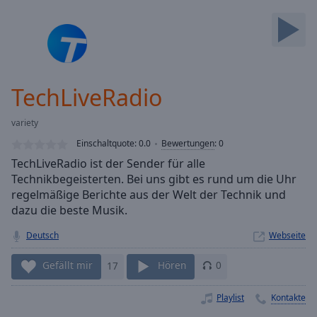
Backward
Skip
Forward
Mute
Current
Time
0:00
TechLiveRadio
/
Duration
-:-
variety
Loaded
:
0.00%
Einschaltquote:
0.0
Bewertungen
:
0
Stream
TechLiveRadio ist der Sender für alle
Type
LIVE
Technikbegeisterten. Bei uns gibt es rund um die Uhr
Seek to
regelmäßige Berichte aus der Welt der Technik und
live,
dazu die beste Musik.
currently
behind
live
LIVE
Deutsch
Webseite
Remaining
Time
-
Gefällt mir
17
Hören
0
-:-
Playlist
Kontakte
1x