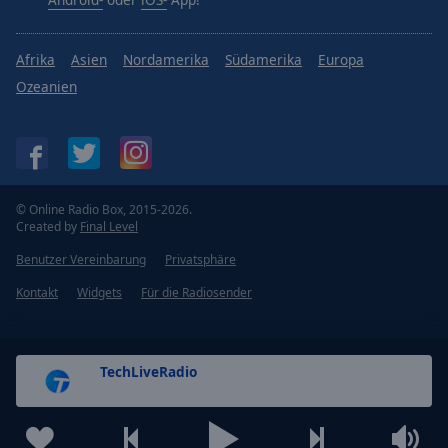
Afrika
Asien
Nordamerika
Südamerika
Europa
Ozeanien
© Online Radio Box, 2015-2026.
Created by
Final Level
Benutzer Vereinbarung
Privatsphäre
Kontakt
Widgets
Für die Radiosender
TechLiveRadio