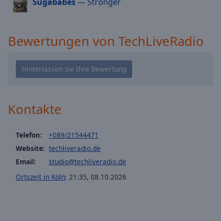
Sugababes
— Stronger
cancel
and
close
Bewertungen von TechLiveRadio
the
window.
Text
Color
Kontakte
Opacity
Telefon:
+089/21544471
Text
Website:
techliveradio.de
Background
Email:
studio@techliveradio.de
Color
Ortszeit in Köln
:
21:35
,
08.10.2026
Opacity