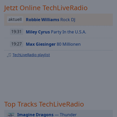
Playback
Jetzt Online TechLiveRadio
Rate
Chapters
aktuell
Robbie Williams
Rock DJ
Chapters
19:31
Miley Cyrus
Party In the U.S.A.
Descriptions
19:27
Max Giesinger
80 Millionen
descriptions
off
,
TechLiveRadio playlist
selected
Subtitles
subtitles
settings
,
opens
subtitles
Top Tracks TechLiveRadio
settings
dialog
subtitles
Imagine Dragons
— Thunder