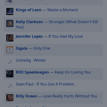
off
,
selected
Kings of Leon
— Waste a Moment
Audio
Kelly Clarkson
— Stronger (What Doesn't Kill
Track
You)
Picture-
in-
Jennifer Lopez
— If You Had My Love
Picture
Fullscreen
Sigala
— Only One
This
is
a
Unheilig - Winter
modal
window.
REO Speedwagon
— Keep On Loving You
Beginning
Sean Paul - If You Got A Problem
of
dialog
Billy Ocean
— Love Really Hurts Without You
window.
Escape
will