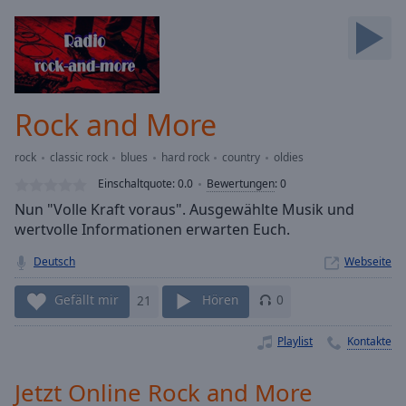
Backward
Skip
Forward
Mute
Current
Time
0:00
Rock and More
/
Duration
-:-
rock
classic rock
blues
hard rock
country
oldies
Loaded
:
0.00%
Einschaltquote:
0.0
Bewertungen
:
0
Stream
Nun "Volle Kraft voraus". Ausgewählte Musik und
Type
LIVE
wertvolle Informationen erwarten Euch.
Seek to
live,
Deutsch
Webseite
currently
behind
Gefällt mir
21
Hören
0
live
LIVE
Remaining
Time
-
Playlist
Kontakte
-:-
Jetzt Online Rock and More
1x