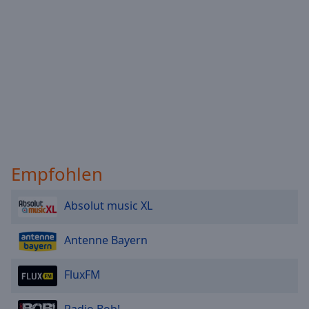
Reset
Done
Close
Modal
Dialog
End
of
dialog
window.
Empfohlen
Absolut music XL
Antenne Bayern
FluxFM