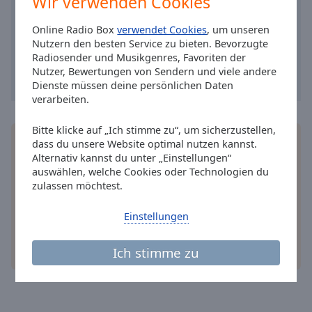
Wir verwenden Cookies
Caption
Area
Online Radio Box
verwendet Cookies
, um unseren
Background
Nutzern den besten Service zu bieten. Bevorzugte
Color
Radiosender und Musikgenres, Favoriten der
Nutzer, Bewertungen von Sendern und viele andere
Dienste müssen deine persönlichen Daten
Opacity
verarbeiten.
Font
Bitte klicke auf „Ich stimme zu“, um sicherzustellen,
Installieren Sie gratis
Gratisapp
auf Ihrem
dass du unsere Website optimal nutzen kannst.
Size
Smartphone die Online Radio Box-App und hören
Alternativ kannst du unter „Einstellungen“
auswählen, welche Cookies oder Technologien du
Sie Ihr Lieblingsradio online an, wo Sie immer
Text
zulassen möchtest.
wollen.
Edge
Style
Einstellungen
andere Optionen
Ich stimme zu
Font
Family