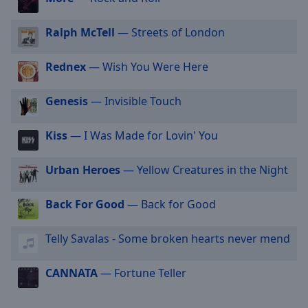
off
,
selected
Ralph McTell
— Streets of London
Audio
Track
Rednex
— Wish You Were Here
Picture-
in-
Genesis
— Invisible Touch
Picture
Fullscreen
Kiss
— I Was Made for Lovin' You
This
is
a
Urban Heroes
— Yellow Creatures in the Night
modal
window.
Back For Good
— Back for Good
Beginning
Telly Savalas - Some broken hearts never mend
of
dialog
CANNATA
— Fortune Teller
window.
Escape
will