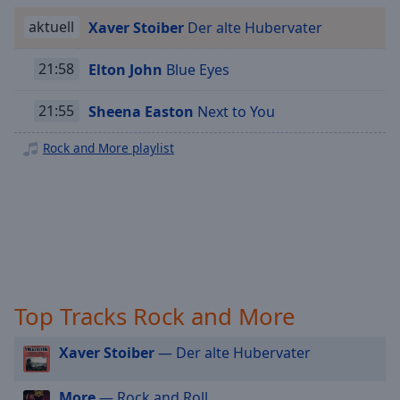
Playback
aktuell
Xaver Stoiber
Der alte Hubervater
Rate
Chapters
21:58
Elton John
Blue Eyes
Chapters
21:55
Sheena Easton
Next to You
Descriptions
Rock and More playlist
descriptions
off
,
selected
Subtitles
subtitles
settings
,
Top Tracks Rock and More
opens
subtitles
settings
Xaver Stoiber
— Der alte Hubervater
dialog
subtitles
More
— Rock and Roll