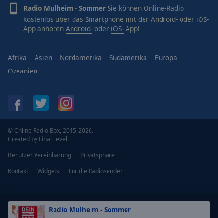
Radio Mulheim - Sommer
Sie können Online-Radio
kostenlos über das Smartphone mit der Android- oder iOS-
App anhören
Android-
oder
iOS-
App!
Afrika
Asien
Nordamerika
Südamerika
Europa
Ozeanien
© Online Radio Box, 2015-2026.
Created by
Final Level
Benutzer Vereinbarung
Privatsphäre
Kontakt
Widgets
Für die Radiosender
Radio Mulheim - Sommer