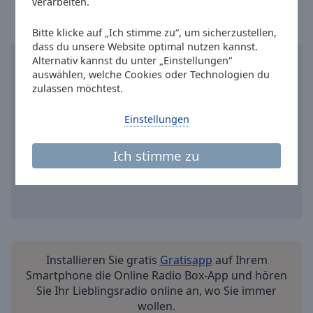
verarbeiten.
Reset
Done
Bitte klicke auf „Ich stimme zu“, um sicherzustellen,
Close
Modal
dass du unsere Website optimal nutzen kannst.
Dialog
Alternativ kannst du unter „Einstellungen“
End
auswählen, welche Cookies oder Technologien du
of
zulassen möchtest.
dialog
window.
Einstellungen
Ich stimme zu
Installieren Sie gratis
Gratisapp
auf Ihrem
Smartphone die Online Radio Box-App und hören
Sie Ihr Lieblingsradio online an, wo Sie immer
wollen.