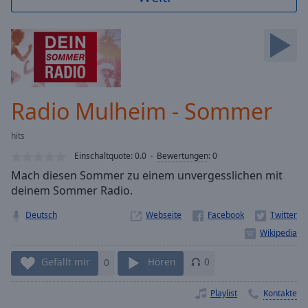
Backward
Skip
Forward
Mute
Current
Time
0:00
/
Radio Mulheim - Sommer
Duration
-:-
Loaded
:
hits
0.00%
Stream
Einschaltquote:
0.0
Bewertungen
:
0
Type
LIVE
Mach diesen Sommer zu einem unvergesslichen mit
Seek to
deinem Sommer Radio.
live,
currently
Deutsch
Webseite
behind
live
LIVE
Remaining
Time
-
Gefällt mir
0
Hören
0
-:-
Playlist
Kontakte
1x