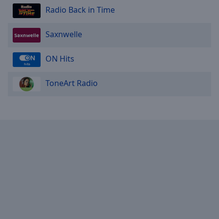
Radio Back in Time
Saxnwelle
ON Hits
ToneArt Radio