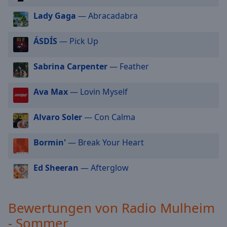
cancel
Lady Gaga
— Abracadabra
and
close
ÁSDÍS
— Pick Up
the
window.
Sabrina Carpenter
— Feather
Text
Color
Ava Max
— Lovin Myself
Alvaro Soler
— Con Calma
Opacity
Bormin'
— Break Your Heart
Text
Background
Ed Sheeran
— Afterglow
Color
Opacity
Bewertungen von Radio Mulheim
- Sommer