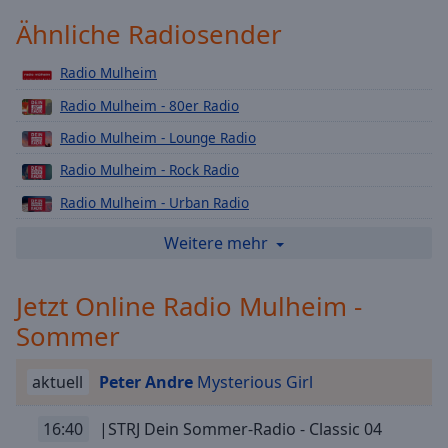
Playback
Ähnliche Radiosender
Rate
Chapters
Radio Mulheim
Radio Mulheim - 80er Radio
Chapters
Radio Mulheim - Lounge Radio
Descriptions
Radio Mulheim - Rock Radio
descriptions
Radio Mulheim - Urban Radio
off
,
selected
Radio Mulheim - Top40 Radio
Weitere mehr
Radio Mulheim - Weihnachts
Subtitles
Jetzt Online Radio Mulheim -
Radio Mulheim - 90er Radio
subtitles
settings
,
Sommer
Radio Mulheim - Deutsch Pop
opens
Radio Mulheim - Love Radio
subtitles
aktuell
Peter Andre
Mysterious Girl
settings
Radio Mulheim - Schlager
dialog
16:40
|STRJ Dein Sommer-Radio - Classic 04
Radio Mulheim - 2000er
subtitles