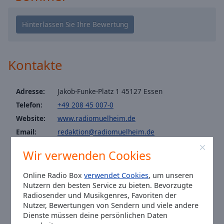
Caption
Area
Background
Color
Kontakte
Opacity
Adresse:
Jakob-Funke-Platz 1 45127 Essen
Font
Size
Telefon:
+49 208 45 007-0
Website:
www.radiomuelheim.de
Email:
redaktion@radiomuelheim.de
Text
Edge
Facebook:
@radiomuelheim
Wir verwenden Cookies
Style
Twitter:
@radiomuelheim
Instagram:
@radio_muelheim
Online Radio Box
verwendet Cookies
, um unseren
Font
Nutzern den besten Service zu bieten. Bevorzugte
Hotline: 0800 7070 321
Family
Radiosender und Musikgenres, Favoriten der
Fax: +49 208 45 007-33
Nutzer, Bewertungen von Sendern und viele andere
Ortszeit in Mülheim (Ruhr)
:
18:41
,
08.08.2026
Dienste müssen deine persönlichen Daten