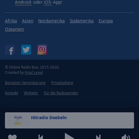
Android-
oder
iOS-
App!
Afrika
Asien
Nordamerika
Südamerika
Europa
Ozeanien
© Online Radio Box, 2015-2026.
Created by
Final Level
Benutzer Vereinbarung
Privatsphäre
Kontakt
Widgets
Für die Radiosender
Hitradio Doebeln