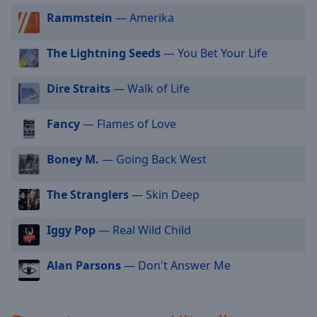
off
,
Rammstein
— Amerika
selected
The Lightning Seeds
— You Bet Your Life
Audio
Track
Dire Straits
— Walk of Life
Picture-
in-
Picture
Fancy
— Flames of Love
Fullscreen
This
is
Boney M.
— Going Back West
a
modal
The Stranglers
— Skin Deep
window.
Iggy Pop
— Real Wild Child
Beginning
of
Alan Parsons
— Don't Answer Me
dialog
window.
Escape
will