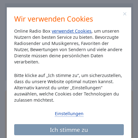
Caption
Area
Background
Wir verwenden Cookies
Color
Online Radio Box
verwendet Cookies
, um unseren
Nutzern den besten Service zu bieten. Bevorzugte
Opacity
Radiosender und Musikgenres, Favoriten der
Nutzer, Bewertungen von Sendern und viele andere
Dienste müssen deine persönlichen Daten
Font
verarbeiten.
Size
Bitte klicke auf „Ich stimme zu“, um sicherzustellen,
dass du unsere Website optimal nutzen kannst.
Text
Alternativ kannst du unter „Einstellungen“
Edge
auswählen, welche Cookies oder Technologien du
Style
Installieren Sie gratis
Gratisapp
auf Ihrem
zulassen möchtest.
Smartphone die Online Radio Box-App und hören
Sie Ihr Lieblingsradio online an, wo Sie immer
Font
Einstellungen
wollen.
Family
Ich stimme zu