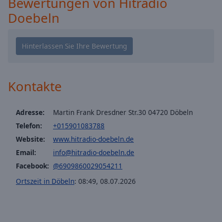
Bewertungen von Hitradio
cancel
Doebeln
and
close
the
window.
Text
Kontakte
Color
Adresse:
Martin Frank Dresdner Str.30 04720 Döbeln
Opacity
Telefon:
+015901083788
Website:
www.hitradio-doebeln.de
Text
Email:
info@hitradio-doebeln.de
Background
Facebook:
@6909860029054211
Color
Ortszeit in Döbeln
:
08:49
,
08.07.2026
Opacity