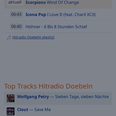
aktuell
Scorpions
Wind Of Change
Playback
Rate
06:43
Icona Pop
I Love It (feat. Charli XCX)
Chapters
06:40
Höhner - 6 Bis 8 Stunden Schlaf
Chapters
Hitradio Doebeln playlist
Descriptions
descriptions
off
,
selected
Subtitles
subtitles
Top Tracks Hitradio Doebeln
settings
,
opens
subtitles
Wolfgang Petry
— Sieben Tage, sieben Nächte
settings
dialog
Clout
— Save Me
subtitles