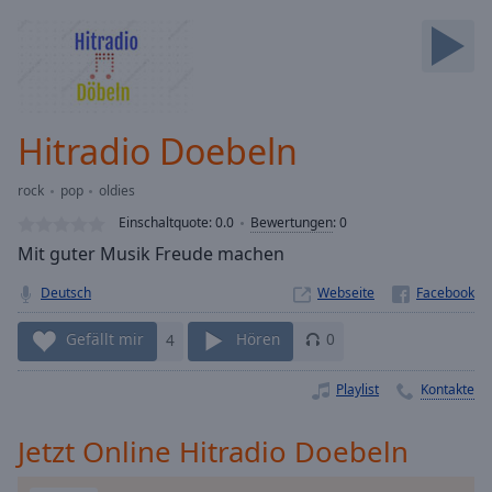
Backward
Skip
Forward
Mute
Current
Time
0:00
Hitradio Doebeln
/
Duration
-:-
rock
pop
oldies
Loaded
:
0.00%
Einschaltquote:
0.0
Bewertungen
:
0
Stream
Mit guter Musik Freude machen
Type
LIVE
Deutsch
Webseite
Seek to
live,
currently
Gefällt mir
4
Hören
0
behind
live
LIVE
Remaining
Playlist
Kontakte
Time
-
-:-
Jetzt Online Hitradio Doebeln
1x