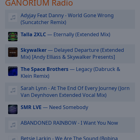
GANORIUM Radio
selected
Adyjay Feat Danny - World Gone Wrong
Audio
(Suncatcher Remix)
Track
Talla 2XLC
— Eternally (Extended Mix)
Picture-
in-
Picture
Skywalker
— Delayed Departure (Extended
Fullscreen
Mix) [Andy Elliass & Skywalker Presents]
This
is
The Space Brothers
— Legacy (Dabruck &
a
Klein Remix)
modal
window.
Sarah Lynn - At The End Of Every Journey (Jorn
Van Deynhoven Extended Vocal Mix)
Beginning
of
SMR LVE
— Need Somebody
dialog
window.
ABANDONED RAINBOW - I Want You Now
Escape
will
Betsie Larkin - We Are The Sound (Bobina