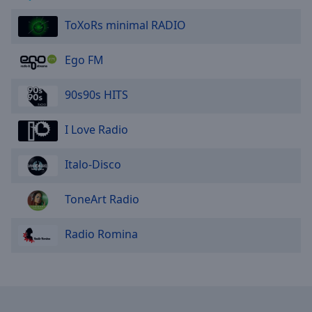
ToXoRs minimal RADIO
Ego FM
90s90s HITS
I Love Radio
Italo-Disco
ToneArt Radio
Radio Romina