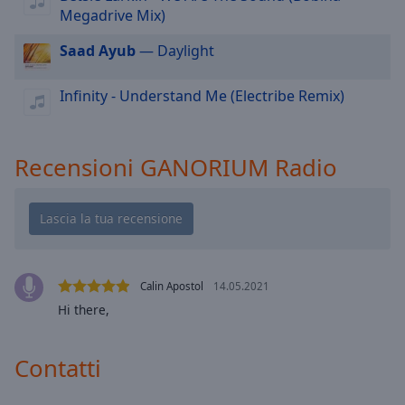
cancel
Megadrive Mix)
and
close
Saad Ayub
— Daylight
the
window.
Infinity - Understand Me (Electribe Remix)
Text
Color
Recensioni GANORIUM Radio
Opacity
Text
Background
Calin Apostol
14.05.2021
Color
Hi there,
Opacity
Contatti
Caption