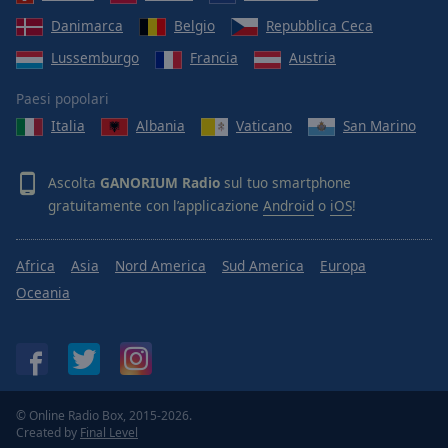
Danimarca
Belgio
Repubblica Ceca
Lussemburgo
Francia
Austria
Paesi popolari
Italia
Albania
Vaticano
San Marino
Ascolta
GANORIUM Radio
sul tuo smartphone
gratuitamente con l’applicazione
Android
o
iOS
!
Africa
Asia
Nord America
Sud America
Europa
Oceania
© Online Radio Box, 2015-2026.
Created by
Final Level