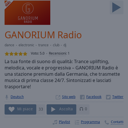
Skip
Forward
Mute
Current
Time
0:00
GANORIUM Radio
/
Duration
-:-
dance
electronic
trance
club
dj
Loaded
:
0.00%
Voto:
5.0
Recensioni
:
1
Stream
La tua fonte di suono di qualità: Trance uplifting,
Type
LIVE
melodica, vocale e progressiva – GANORIUM Radio è
Seek to
una stazione premium dalla Germania, che trasmette
live,
musica di prima classe 24/7. Sintonizzati e lasciati
currently
trasportare!
behind
live
LIVE
Remaining
Deutsch
Sito web
Time
-
-:-
Mi piace
33
Ascolta
0
1x
Playlist
Programma
Contatti