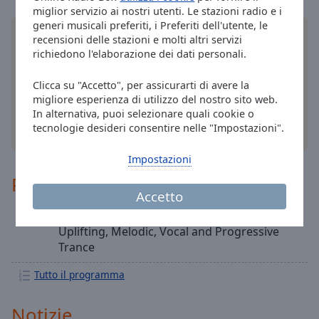
Done
miglior servizio ai nostri utenti. Le stazioni radio e i
Close
generi musicali preferiti, i Preferiti dell'utente, le
Modal
Installa
l'applicazione
gratuita Online Radio Box
recensioni delle stazioni e molti altri servizi
Dialog
per il tuo smartphone e ascolta le tue stazioni
richiedono l'elaborazione dei dati personali.
End
radio online preferite – ovunque ti trovi!
of
Clicca su "Accetto", per assicurarti di avere la
dialog
migliore esperienza di utilizzo del nostro sito web.
window.
In alternativa, puoi selezionare quali cookie o
tecnologie desideri consentire nelle "Impostazioni".
altre opzioni
Impostazioni
Programma
Accetto
100% Real Trance
22:00
Uplifting, Melodic, Vocal and Progressive
Trance
Tutto il programma
Notizie