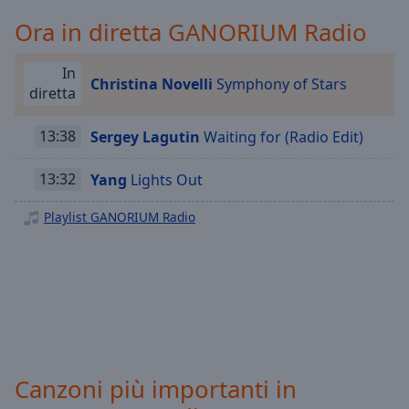
Playback
Rate
Ora in diretta GANORIUM Radio
Chapters
In
Christina Novelli
Symphony of Stars
Chapters
diretta
Descriptions
13:38
Sergey Lagutin
Waiting for (Radio Edit)
descriptions
off
,
13:32
Yang
Lights Out
selected
Playlist GANORIUM Radio
Subtitles
subtitles
settings
,
opens
subtitles
settings
dialog
Canzoni più importanti in
subtitles
off
,