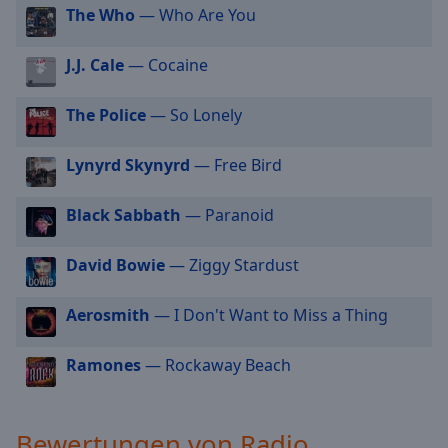
The Who
— Who Are You
cancel
and
close
J.J. Cale
— Cocaine
the
window.
The Police
— So Lonely
Text
Lynyrd Skynyrd
— Free Bird
Color
Black Sabbath
— Paranoid
Opacity
David Bowie
— Ziggy Stardust
Text
Background
Aerosmith
— I Don't Want to Miss a Thing
Color
Ramones
— Rockaway Beach
Opacity
Bewertungen von Radio