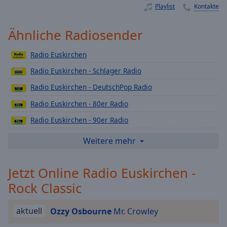
Playlist
Kontakte
Playback
Rate
Ähnliche Radiosender
Chapters
Chapters
Radio Euskirchen
Radio Euskirchen - Schlager Radio
Descriptions
Radio Euskirchen - DeutschPop Radio
descriptions
Radio Euskirchen - 80er Radio
off
,
selected
Radio Euskirchen - 90er Radio
Radio Euskirchen - Top40 Radio
Subtitles
Weitere mehr
Radio Euskirchen - Lounge Radio
subtitles
settings
,
Jetzt Online Radio Euskirchen -
Radio Euskirchen - Rock Radio
opens
Rock Classic
Radio Euskirchen - Urban Radio
subtitles
settings
Radio Euskirchen - Love Radio
dialog
aktuell
Ozzy Osbourne
Mr. Crowley
Radio Euskirchen - Dein Karnevals Radio
subtitles