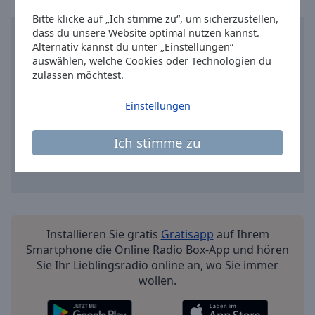
Reset
Done
Bitte klicke auf „Ich stimme zu“, um sicherzustellen,
dass du unsere Website optimal nutzen kannst.
Close
Modal
Alternativ kannst du unter „Einstellungen“
Dialog
auswählen, welche Cookies oder Technologien du
End
zulassen möchtest.
of
dialog
Einstellungen
window.
Ich stimme zu
Installieren Sie gratis
Gratisapp
auf Ihrem
Smartphone die Online Radio Box-App und hören
Sie Ihr Lieblingsradio online an, wo Sie immer
wollen.