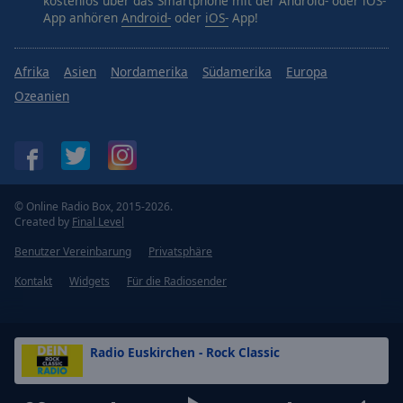
kostenlos über das Smartphone mit der Android- oder iOS-
App anhören
Android-
oder
iOS-
App!
Afrika
Asien
Nordamerika
Südamerika
Europa
Ozeanien
© Online Radio Box, 2015-2026.
Created by
Final Level
Benutzer Vereinbarung
Privatsphäre
Kontakt
Widgets
Für die Radiosender
Radio Euskirchen - Rock Classic