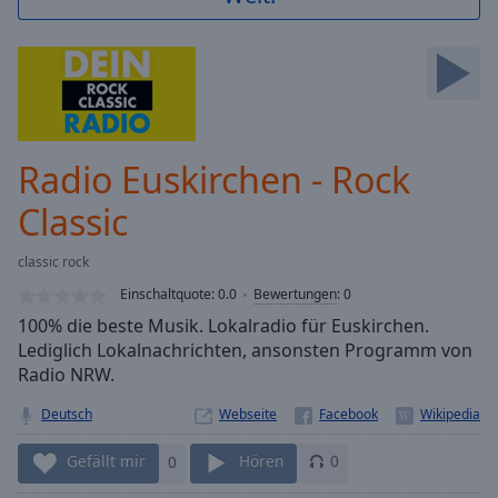
Backward
Skip
Forward
Mute
Current
Time
0:00
/
Radio Euskirchen - Rock
Duration
-:-
Loaded
:
Classic
0.00%
Stream
classic rock
Type
LIVE
Einschaltquote:
0.0
Bewertungen
:
0
Seek to
live,
100% die beste Musik. Lokalradio für Euskirchen.
currently
Lediglich Lokalnachrichten, ansonsten Programm von
behind
live
LIVE
Radio NRW.
Remaining
Time
Deutsch
-
Webseite
-:-
Gefällt mir
0
Hören
0
1x