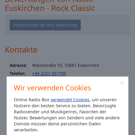
Caption
Euskirchen - Rock Classic
Area
Background
Color
Opacity
Kontakte
Font
Size
Adresse:
Rheinstraße 55, 53881 Euskirchen
Telefon:
+49 2251 957700
Text
Website:
www.radioeuskirchen.de
Wir verwenden Cookies
Edge
Email:
redaktion@radioeuskirchen.de
Style
Facebook:
@radioeuskirchen
Online Radio Box
verwendet Cookies
, um unseren
Nutzern den besten Service zu bieten. Bevorzugte
Fax: 02251 / 95 77 0-11
Font
Radiosender und Musikgenres, Favoriten der
Ortszeit in Euskirchen
:
20:13
,
08.06.2026
Family
Nutzer, Bewertungen von Sendern und viele andere
Dienste müssen deine persönlichen Daten
verarbeiten.