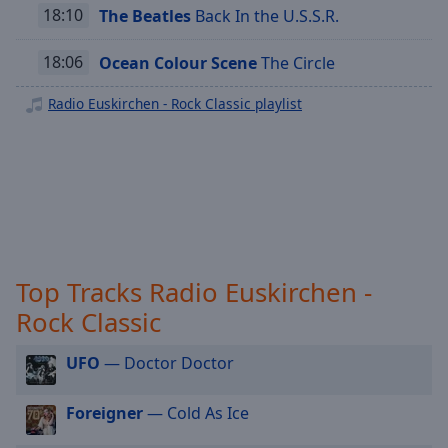
off
,
18:10
The Beatles
Back In the U.S.S.R.
Radio Euskirchen - Dein Weihnachts Radio
selected
Radio Euskirchen - 2000er
18:06
Ocean Colour Scene
The Circle
Audio
Radio Euskirchen - Oldie
Track
Radio Euskirchen - Rock Classic playlist
Radio Euskirchen - Hip Hop
Picture-
Radio Euskirchen - New Country
in-
Picture
Radio Euskirchen - Singer Songwriter
Fullscreen
This
Radio Euskirchen - Dance
is
Radio Euskirchen - Sommer
a
modal
Top Tracks Radio Euskirchen -
window.
Rock Classic
Beginning
of
UFO
— Doctor Doctor
dialog
window.
Foreigner
— Cold As Ice
Escape
will